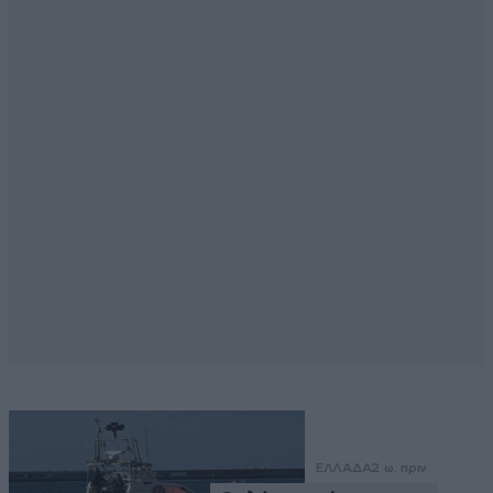
ΕΛΛΑΔΑ
2 ω. πριν