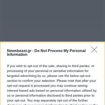
Newsbeast.gr -
Do Not Process My Personal
Information
If you wish to opt-out of the sale, sharing to third parties, or
ΠΕΡΙΣΣΟΤΕΡΑ ΣΧΟΛΙΑ
processing of your personal or sensitive information for
targeted advertising by us, please use the below opt-out
Αν είναι δυνατόν.!
06·05·2018 17:39
section to confirm your selection. Please note that after your
opt-out request is processed you may continue seeing
Κάνουν οι ΜΚΟ τέτοιες ενέργειες ; Πάει χάλασε ο
TRENDING
interest-based ads based on personal information utilized by
κόσμος !
us or personal information disclosed to third parties prior to
your opt-out. You may separately opt-out of the further