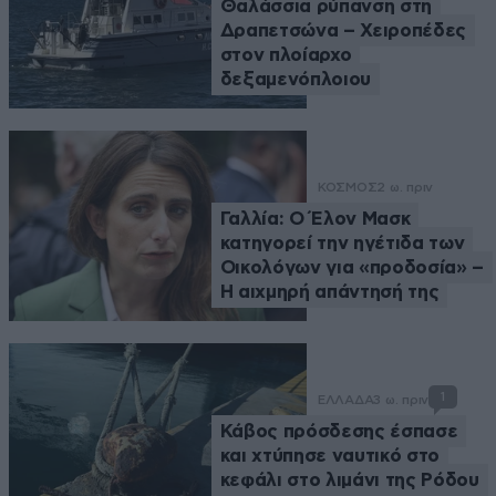
Θαλάσσια ρύπανση στη
Δραπετσώνα – Χειροπέδες
στον πλοίαρχο
δεξαμενόπλοιου
ΚΟΣΜΟΣ
2 ω. πριν
Γαλλία: Ο Έλον Μασκ
κατηγορεί την ηγέτιδα των
Οικολόγων για «προδοσία» –
Η αιχμηρή απάντησή της
1
ΕΛΛΑΔΑ
3 ω. πριν
Κάβος πρόσδεσης έσπασε
και χτύπησε ναυτικό στο
κεφάλι στο λιμάνι της Ρόδου