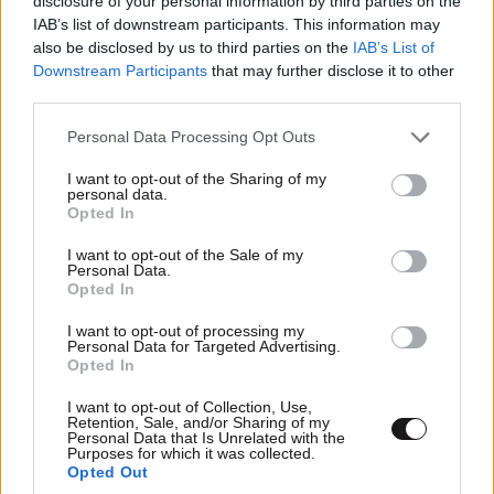
disclosure of your personal information by third parties on the
Απαντήστε
2
0
IAB’s list of downstream participants. This information may
also be disclosed by us to third parties on the
IAB’s List of
Downstream Participants
that may further disclose it to other
third parties.
Gentile
06·05·2018 16:53
Please note that this website/app uses one or more Google
Personal Data Processing Opt Outs
Ελα σιγα σιγα να μπαινει και κανενας φυλακη...οι
services and may gather and store information including but
εθελοντες που παιρνουν εκατομμυρια...
not limited to your visit or usage behaviour. You may click to
I want to opt-out of the Sharing of my
personal data.
grant or deny consent to Google and its third-party tags to
Opted In
use your data for below specified purposes in below Google
Απαντήστε
4
0
consent section.
I want to opt-out of the Sale of my
Personal Data.
Opted In
ΚΟΣΜΟΣ
06·08·2026 22:16
Σύγκρουση στον ΟΗΕ: Εννέα κράτη λένε «όχι»
sirizomalakion kritis 2
06·05·2018 15:46
I want to opt-out of processing my
Personal Data for Targeted Advertising.
στη Ρωσία για τα Ποινικά Δικαστήρια –
Opted In
ΜΕΓΑΛΥΤΕΡΟΙ ΑΠΑΤΕΩΝΕΣ ...ΕΙΝΑΙ ΟΙ ΜΚΟ
Ανάμεσά τους και η Ελλάδα
.....ΣΠΑΤΑΛΟΥΝ ΤΕΡΑΣΤΙΑ ΠΟΣΑ ....ΧΩΡΙΣ ΝΑ
I want to opt-out of Collection, Use,
Retention, Sale, and/or Sharing of my
ΠΡΟΣΦΕΡΟΥΝ ΤΙΠΟΤΑ ......ΑΠΑΤΕΩΝΕΣ !!!!
Personal Data that Is Unrelated with the
Purposes for which it was collected.
Opted Out
Απαντήστε
3
0