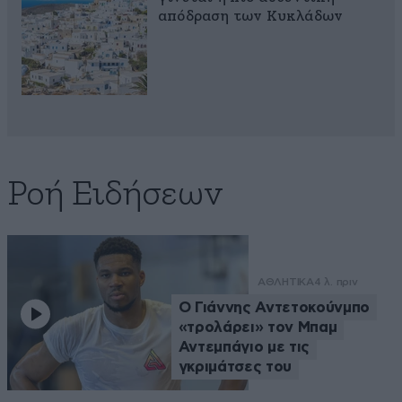
απόδραση των Κυκλάδων
Ροή Ειδήσεων
ΑΘΛΗΤΙΚΑ
4 λ. πριν
Ο Γιάννης Αντετοκούνμπο
«τρολάρει» τον Μπαμ
Αντεμπάγιο με τις
γκριμάτσες του