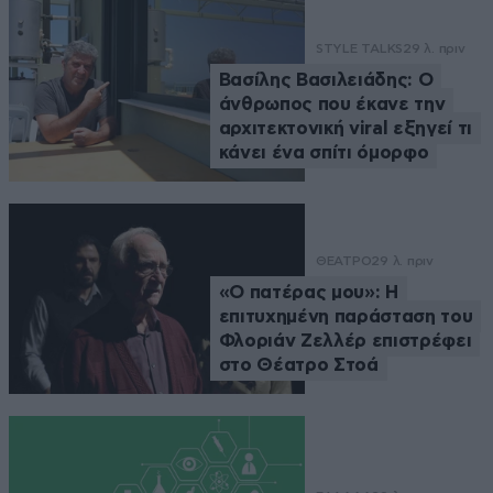
STYLE TALKS
29 λ. πριν
Βασίλης Βασιλειάδης: Ο
άνθρωπος που έκανε την
αρχιτεκτονική viral εξηγεί τι
κάνει ένα σπίτι όμορφο
ΘΕΑΤΡΟ
29 λ. πριν
«Ο πατέρας μου»: Η
επιτυχημένη παράσταση του
Φλοριάν Ζελλέρ επιστρέφει
στο Θέατρο Στοά