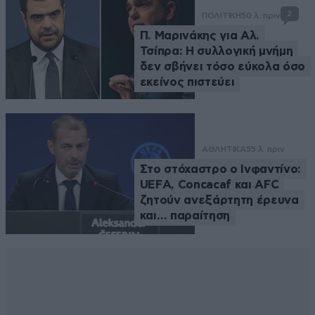
2
ΠΟΛΙΤΙΚΗ
50 λ. πριν
Π. Μαρινάκης για Αλ.
Τσίπρα: Η συλλογική μνήμη
δεν σβήνει τόσο εύκολα όσο
εκείνος πιστεύει
ΑΘΛΗΤΙΚΑ
55 λ. πριν
Στο στόχαστρο ο Ινφαντίνο:
UEFA, Concacaf και AFC
ζητούν ανεξάρτητη έρευνα
και… παραίτηση