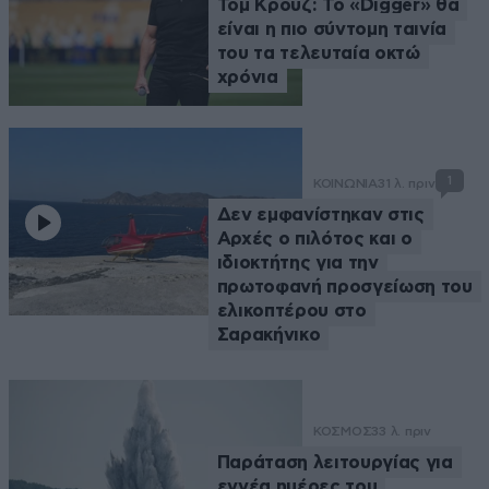
Τομ Κρουζ: Το «Digger» θα
είναι η πιο σύντομη ταινία
του τα τελευταία οκτώ
χρόνια
1
ΚΟΙΝΩΝΙΑ
31 λ. πριν
Δεν εμφανίστηκαν στις
Αρχές o πιλότος και o
ιδιοκτήτης για την
πρωτοφανή προσγείωση του
ελικοπτέρου στο
Σαρακήνικο
ΚΟΣΜΟΣ
33 λ. πριν
Παράταση λειτουργίας για
εννέα ημέρες του