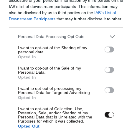
disclosure of your personal information by third parties on the
IAB’s list of downstream participants. This information may
also be disclosed by us to third parties on the
IAB’s List of
Downstream Participants
that may further disclose it to other
third parties.
Please note that this website/app uses one or more Google
Personal Data Processing Opt Outs
services and may gather and store information including but
not limited to your visit or usage behaviour. You may click to
I want to opt-out of the Sharing of my
personal data.
grant or deny consent to Google and its third-party tags to
Opted In
use your data for below specified purposes in below Google
ΕΛΛΑΔΑ
2 ω. πριν
consent section.
I want to opt-out of the Sale of my
33χρονος ανέβηκε σε βράχο 20 μέτρων μέσα
Personal Data.
Opted In
στη θάλασσα στη Μήλο και δεν μπορούσε να
κατέβει – Στήθηκε επιχείρηση διάσωσης
I want to opt-out of processing my
Personal Data for Targeted Advertising.
Opted In
I want to opt-out of Collection, Use,
Retention, Sale, and/or Sharing of my
Personal Data that Is Unrelated with the
Purposes for which it was collected.
Opted Out