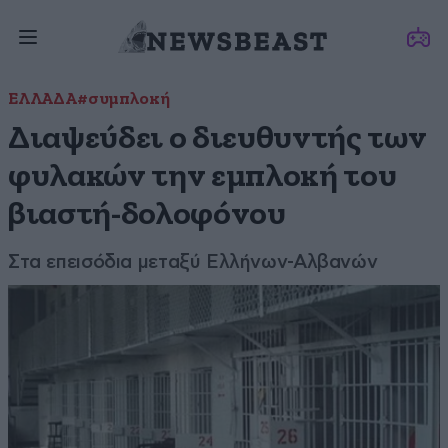
ΕΛΛΑΔΑ
#συμπλοκή
Διαψεύδει ο διευθυντής των
φυλακών την εμπλοκή του
βιαστή-δολοφόνου
Στα επεισόδια μεταξύ Ελλήνων-Αλβανών