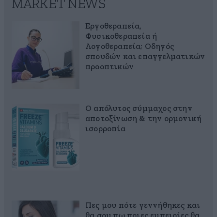
MARKET NEWS
Εργοθεραπεία,
Φυσικοθεραπεία ή
Λογοθεραπεία; Οδηγός
σπουδών και επαγγελματικών
προοπτικών
Ο απόλυτος σύμμαχος στην
αποτοξίνωση & την ορμονική
ισορροπία
Πες μου πότε γεννήθηκες και
θα σου πω ποιες εμπειρίες θα