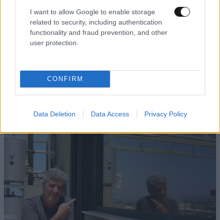
I want to allow Google to enable storage
related to security, including authentication
functionality and fraud prevention, and other
user protection.
ΠΡΟΛΗΨΗ & ΘΕΡΑΠΕΙΑ
10·08·2026 08:31
CONFIRM
Το μυαλό μπορεί να γυμναστεί, όπως ακριβώς
και οι μύες – Νευρολόγος εξηγεί πώς να
ενισχύσετε την υγεία του εγκεφάλου
Data Deletion
Data Access
Privacy Policy