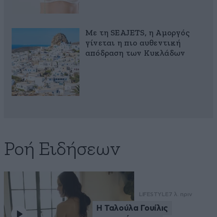
Με τη SEAJETS, η Αμοργός
γίνεται η πιο αυθεντική
απόδραση των Κυκλάδων
Ροή Ειδήσεων
LIFESTYLE
7 λ. πριν
Η Ταλούλα Γουίλις