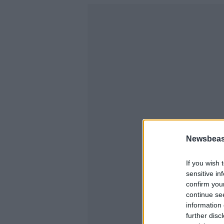
Newsbeast
If you wish 
sensitive in
confirm you
continue se
information 
further disc