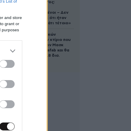
B’s List of
Ελίζαμπεθ Ρος:
«Είμαστε
συντετριμμένοι – Δεν
er and store
έδειξε ποτέ ότι ήταν
ικανός για κάτι τέτοιο»
to grant or
ed purposes
Το φαραωνικών
διαστάσεων κτίριο που
χτίζει ο Έλον Μασκ
λέγεται Terafab και θα
κοστίσει 16,8 δισ.
δολάρια