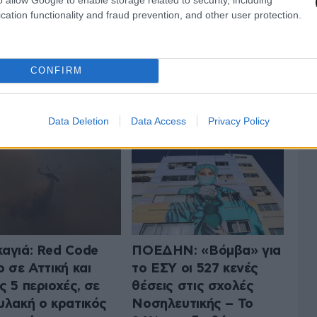
cation functionality and fraud prevention, and other user protection.
CONFIRM
 ΤΗΝ ΕΛΛΑΔΑ
ΟΛΑ ΤΑ ΑΡΘΡΑ
Data Deletion
Data Access
Privacy Policy
αγιά: Red Code
ΠΟΕΔΗΝ: «Βόμβα» για
ο σε Αττική και
το ΕΣΥ οι 527 κενές
ς 5 περιοχές, σε
θέσεις στις σχολές
υλακή ο κρατικός
Νοσηλευτικής – Το