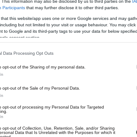
. This information may also be disclosed by us to third parties on the
IA
Participants
that may further disclose it to other third parties.
 that this website/app uses one or more Google services and may gath
including but not limited to your visit or usage behaviour. You may click 
 to Google and its third-party tags to use your data for below specifi
ogle consent section.
l Data Processing Opt Outs
o opt-out of the Sharing of my personal data.
In
o opt-out of the Sale of my Personal Data.
In
to opt-out of processing my Personal Data for Targeted
ing.
In
o opt-out of Collection, Use, Retention, Sale, and/or Sharing
ersonal Data that Is Unrelated with the Purposes for which it
lected.