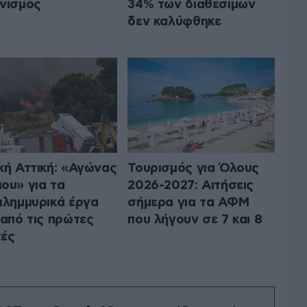
νισμός
34% των διαθέσιμων
δεν καλύφθηκε
κή Αττική: «Αγώνας
Τουρισμός για Όλους
ου» για τα
2026-2027: Αιτήσεις
πλημμυρικά έργα
σήμερα για τα ΑΦΜ
 από τις πρώτες
που λήγουν σε 7 και 8
ές