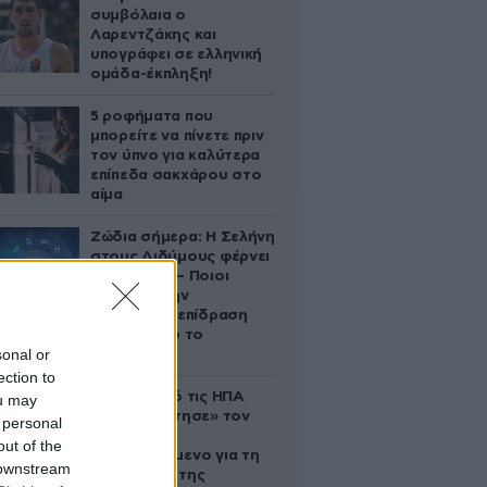
συμβόλαια ο
Λαρεντζάκης και
υπογράφει σε ελληνική
ομάδα-έκπληξη!
5 ροφήματα που
μπορείτε να πίνετε πριν
τον ύπνο για καλύτερα
επίπεδα σακχάρου στο
αίμα
Ζώδια σήμερα: Η Σελήνη
στους Διδύμους φέρνει
ανατροπές – Ποιοι
δέχονται την
ευεργετική επίδραση
του Δία από το
sonal or
απόγευμα;
ection to
Ζευγάρι από τις ΗΠΑ
ou may
που «υιοθέτησε» τον
 personal
Αφγανό
out of the
κατηγορούμενο για τη
 downstream
δολοφονία της