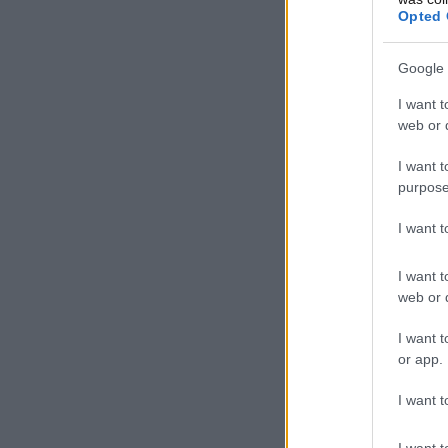
Opted 
Google 
I want t
web or d
I want t
purpose
I want 
I want t
web or d
I want t
or app.
I want t
I want t