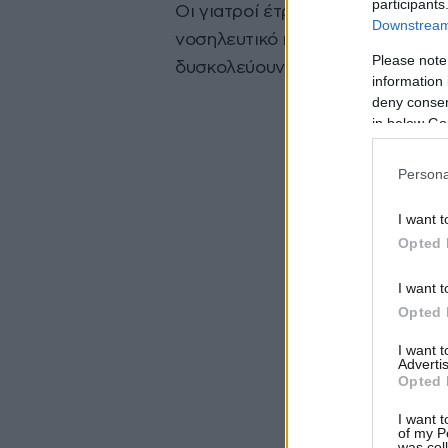
participants
Οι γιατροί έτρεχαν αλλόφρονες 
Downstream 
νοσηλευτικό προσωπικό να ανταπ
Please note
δυσκολεύουν στην αντιμετώπιση 
information 
deny consent
in below Go
Persona
I want t
Opted 
I want t
Opted 
I want 
Advertis
Opted 
I want t
of my P
was col