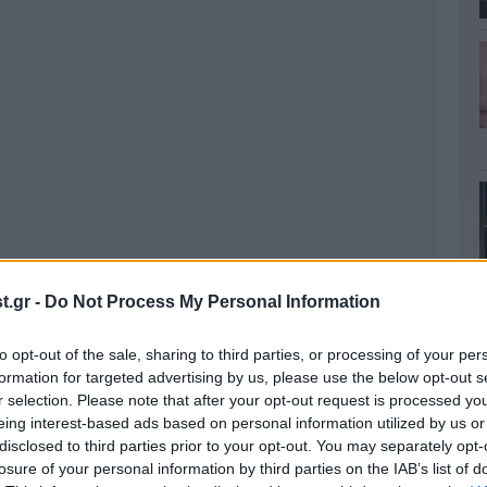
.gr -
Do Not Process My Personal Information
to opt-out of the sale, sharing to third parties, or processing of your per
ίου Ανδρέα, σύμφωνα με το thebest.gr,
formation for targeted advertising by us, please use the below opt-out s
r selection. Please note that after your opt-out request is processed y
 αντιμετώπιση των περιστατικών, ενώ στα
eing interest-based ads based on personal information utilized by us or
ν εικόνες χάους.
disclosed to third parties prior to your opt-out. You may separately opt-
losure of your personal information by third parties on the IAB’s list of