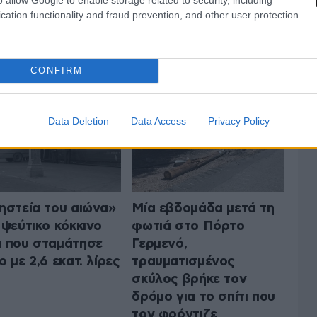
cation functionality and fraud prevention, and other user protection.
 ΤΗΝ ΕΛΛΑΔΑ
ΟΛΑ ΤΑ ΑΡΘΡΑ
CONFIRM
Data Deletion
Data Access
Privacy Policy
ηστεία του αιώνα»
Μία εβδομάδα μετά τη
 ψεύτικο κόκκινο
φωτιά στο Πόρτο
 που σταμάτησε
Γερμενό,
ο με 2,6 εκατ. λίρες
τραυματισμένος
σκύλος βρήκε τον
δρόμο για το σπίτι που
τον φρόντιζε