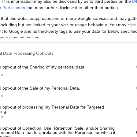
. This information may also be disclosed by us to third parties on the
IA
και δεν έφταναν, προσπαθώντας μαζί με το
Participants
that may further disclose it to other third parties.
εξέλθουν απέναντι σε τραγικές ελλείψεις, που
 that this website/app uses one or more Google services and may gath
ακόμα και των πιο απλών περιστατικών.
including but not limited to your visit or usage behaviour. You may click 
 to Google and its third-party tags to use your data for below specifi
ogle consent section.
l Data Processing Opt Outs
o opt-out of the Sharing of my personal data.
In
o opt-out of the Sale of my Personal Data.
In
to opt-out of processing my Personal Data for Targeted
ing.
In
o opt-out of Collection, Use, Retention, Sale, and/or Sharing
ersonal Data that Is Unrelated with the Purposes for which it
lected.