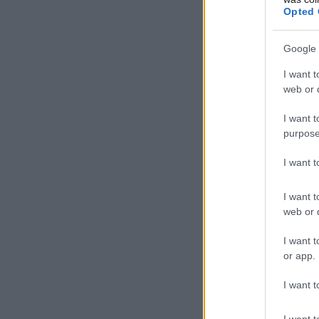
Opted 
Google 
I want t
web or d
I want t
purpose
I want 
I want t
web or d
I want t
or app.
I want t
I want t