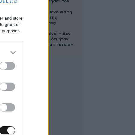
B’s List of
που «υιοθέτησε» τον
Αφγανό
κατηγορούμενο για τη
δολοφονία της
er and store
Ελίζαμπεθ Ρος:
to grant or
«Είμαστε
ed purposes
συντετριμμένοι – Δεν
έδειξε ποτέ ότι ήταν
ικανός για κάτι τέτοιο»