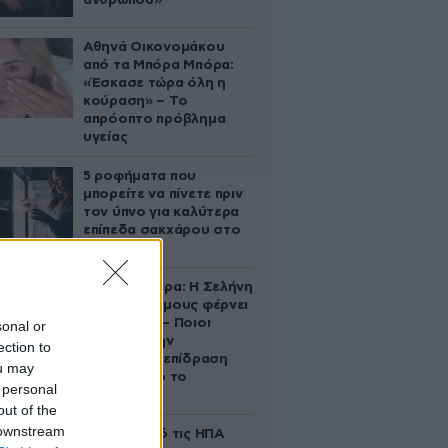
ανθρώπου»
Αθηνά Οικονομάκου
από τα Μπόρα Μπόρα:
«Έσκασε τώρα όλη η
κούραση» – Το
απρόοπτο πρόβλημα
υγείας
5 ροφήματα που
μπορείτε να πίνετε πριν
τον ύπνο για καλύτερα
επίπεδα σακχάρου στο
αίμα
Ζώδια σήμερα: Η Σελήνη
στους Διδύμους φέρνει
ανατροπές – Ποιοι
sonal or
δέχονται την
ection to
ευεργετική επίδραση
ou may
του Δία από το
 personal
απόγευμα;
out of the
 downstream
Ζευγάρι από τις ΗΠΑ