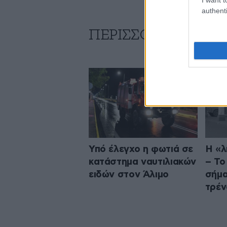
authenti
ΠΕΡΙΣΣΟΤΕΡΑ ΑΠΟ
Υπό έλεγχο η φωτιά σε
Η «λ
κατάστημα ναυτιλιακών
– Το
ειδών στον Άλιμο
σήμα
τρέν