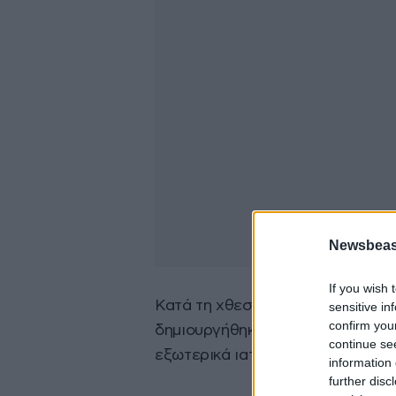
Newsbeast
If you wish 
Κατά τη χθεσινή εφημερία του Αγ
sensitive in
confirm you
δημιουργήθηκαν προβλήματα στην
continue se
εξωτερικά ιατρεία παρατηρηθήκα
information 
further disc