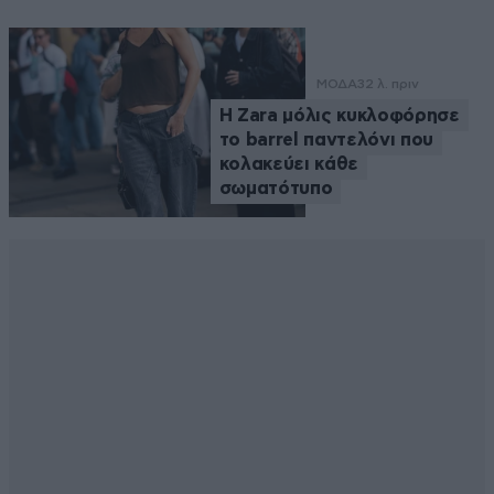
ΜΟΔΑ
32 λ. πριν
Η Zara μόλις κυκλοφόρησε
το barrel παντελόνι που
κολακεύει κάθε
σωματότυπο