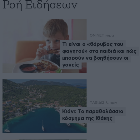
Ροή Ειδήσεων
ON NET
τώρα
Τι είναι ο «θόρυβος του
φαγητού» στα παιδιά και πώς
μπορούν να βοηθήσουν οι
γονείς
ΤΑΞΙΔΙ
2 λ. πριν
Κιόνι: Το παραθαλάσσιο
κόσμημα της Ιθάκης