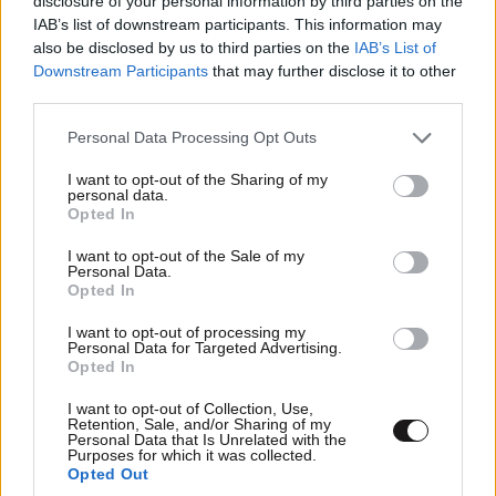
disclosure of your personal information by third parties on the
IAB’s list of downstream participants. This information may
also be disclosed by us to third parties on the
IAB’s List of
Downstream Participants
that may further disclose it to other
third parties.
Please note that this website/app uses one or more Google
Personal Data Processing Opt Outs
services and may gather and store information including but
not limited to your visit or usage behaviour. You may click to
I want to opt-out of the Sharing of my
personal data.
grant or deny consent to Google and its third-party tags to
Opted In
use your data for below specified purposes in below Google
consent section.
I want to opt-out of the Sale of my
Personal Data.
Opted In
I want to opt-out of processing my
Personal Data for Targeted Advertising.
Opted In
I want to opt-out of Collection, Use,
Retention, Sale, and/or Sharing of my
Personal Data that Is Unrelated with the
Purposes for which it was collected.
Opted Out