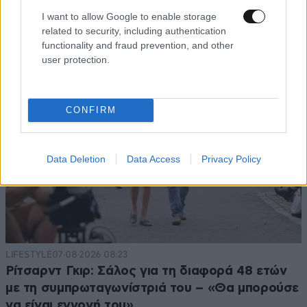
και μητέρα
I want to allow Google to enable storage
related to security, including authentication
functionality and fraud prevention, and other
user protection.
CONFIRM
Data Deletion
Data Access
Privacy Policy
LIFESTYLE
07·08·2026 08:23
Ρίτσαρντ Γκιρ: Σάλος για τη διαφορά 48 ετών
με τη συμπρωταγωνίστριά του – «Θα μπορούσε
να είναι εγγονή του»