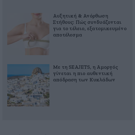
Αυξητική & Ανόρθωση
Στήθους: Πώς συνδυάζονται
για το τέλειο, εξατομικευμένο
αποτέλεσμα
Με τη SEAJETS, η Αμοργός
γίνεται η πιο αυθεντική
απόδραση των Κυκλάδων