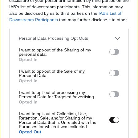
disclosure of your personal information by third parties on the
IAB’s list of downstream participants. This information may
also be disclosed by us to third parties on the
IAB’s List of
Downstream Participants
that may further disclose it to other
third parties.
Please note that this website/app uses one or more Google
Personal Data Processing Opt Outs
services and may gather and store information including but
not limited to your visit or usage behaviour. You may click to
I want to opt-out of the Sharing of my
personal data.
grant or deny consent to Google and its third-party tags to
Opted In
use your data for below specified purposes in below Google
consent section.
I want to opt-out of the Sale of my
Personal Data.
Opted In
Πέντε χρόνια από τη φωτιά που κατέκαψε τη
Βόρεια Εύβοια – Το δάσος πρασινίζει ξανά, οι
I want to opt-out of processing my
Personal Data for Targeted Advertising.
οικονομικές πληγές παραμένουν
Opted In
I want to opt-out of Collection, Use,
Retention, Sale, and/or Sharing of my
Personal Data that Is Unrelated with the
Purposes for which it was collected.
Opted Out