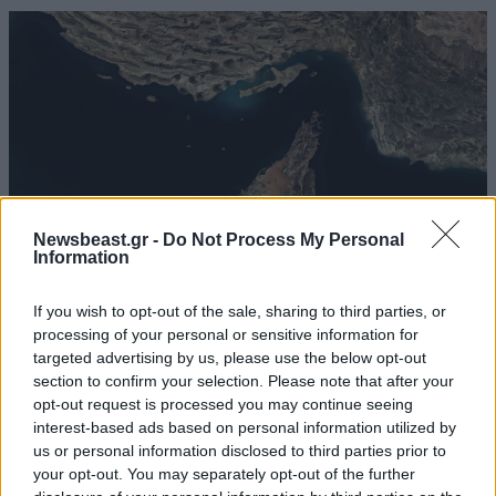
Newsbeast.gr -
Do Not Process My Personal
Information
If you wish to opt-out of the sale, sharing to third parties, or
processing of your personal or sensitive information for
Ιράν: «Κλειστά τα Στενά του Ορμούζ μέχρι να
targeted advertising by us, please use the below opt-out
δεχθούν οι ΗΠΑ όλους τους όρους μας» – Στο
section to confirm your selection. Please note that after your
τραπέζι συμφωνία για το άνοιγμα
opt-out request is processed you may continue seeing
interest-based ads based on personal information utilized by
us or personal information disclosed to third parties prior to
your opt-out. You may separately opt-out of the further