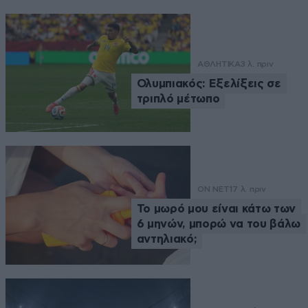
ΑΘΛΗΤΙΚΑ
3 λ. πριν
Ολυμπιακός: Εξελίξεις σε
τριπλό μέτωπο
ON NET
17 λ. πριν
Το μωρό μου είναι κάτω των
6 μηνών, μπορώ να του βάλω
αντηλιακό;