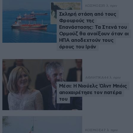
ΚΟΣΜΟΣ
35 λ. πριν
Σκληρή στάση από τους
Φρουρούς της
Επανάστασης: Τα Στενά του
Ορμούζ θα ανοίξουν όταν οι
ΗΠΑ αποδεχτούν τους
όρους του Ιράν
ΑΘΛΗΤΙΚΑ
44 λ. πριν
Μέσι: Η Νιούελς Όλντ Μπόις
αποχαιρέτησε τον πατέρα
του
ΚΟΣΜΟΣ
47 λ. πριν