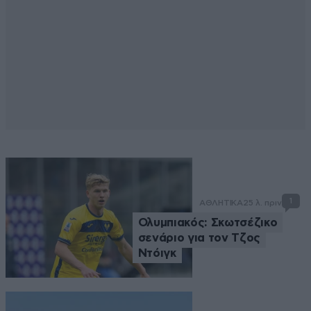
1
ΑΘΛΗΤΙΚΑ
25 λ. πριν
Ολυμπιακός: Σκωτσέζικο
σενάριο για τον Τζος
Ντόιγκ