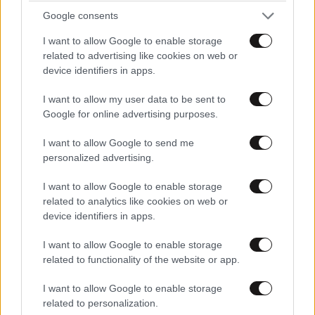
Google consents
I want to allow Google to enable storage
related to advertising like cookies on web or
device identifiers in apps.
Γίδης Κατσικόπουλος
05·06·2026 20:55
I want to allow my user data to be sent to
ΠΕΡΙΣΣΟΤΕΡΑ ΣΧΟΛΙΑ
Google for online advertising purposes.
Στο σχολείο μας το καλύτερο ήταν το βραστό
λουκάνικο αν προλάβαινες γιατί γινόταν χαμός. Τώρα
I want to allow Google to send me
μήπως θα πρέπει να είναι χαλάλ για να τα φέρουν. Για
personalized advertising.
ποιά παχυσαρκία μιλάτε. Άμα είναι έτσι, κλείστε τα
TRENDING
McDonalds, Goodys και παρόμοια, τα ζαχαροπλαστεία
I want to allow Google to enable storage
και αφαιρέστε όλα τα γλυκά από τα ράφια των
related to analytics like cookies on web or
σούπερ μάρκετ. Σοβαρά τώρα πιστεύεται ότι στο
device identifiers in apps.
σχολείο παχαίνουν τα παιδιά γιατί τόσα χρόνια άλλα
I want to allow Google to enable storage
ξέραμε.
related to functionality of the website or app.
Απαντήστε
2
0
I want to allow Google to enable storage
related to personalization.