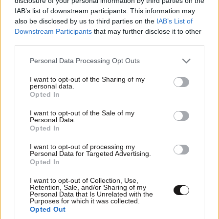
disclosure of your personal information by third parties on the
IAB’s list of downstream participants. This information may
also be disclosed by us to third parties on the
IAB’s List of
Downstream Participants
that may further disclose it to other
third parties.
300
07·06·2026 10:32
Please note that this website/app uses one or more Google
Personal Data Processing Opt Outs
Με σεβασμό τώρα thanks 🙏
services and may gather and store information including but
not limited to your visit or usage behaviour. You may click to
I want to opt-out of the Sharing of my
Απαντήστε
0
0
personal data.
grant or deny consent to Google and its third-party tags to
Opted In
use your data for below specified purposes in below Google
consent section.
I want to opt-out of the Sale of my
Personal Data.
Opted In
I want to opt-out of processing my
Personal Data for Targeted Advertising.
Opted In
I want to opt-out of Collection, Use,
Retention, Sale, and/or Sharing of my
Personal Data that Is Unrelated with the
Purposes for which it was collected.
Opted Out