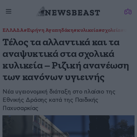
ΕΛΛΑΔΑ
#Ειρήνη Αγαπηδάκη
#κυλικεία
#σχολεία
#υπου
Τέλος τα αλλαντικά και τα
αναψυκτικά στα σχολικά
κυλικεία – Ριζική ανανέωση
των κανόνων υγιεινής
Νέα υγειονομική διάταξη στο πλαίσιο της
Εθνικής Δράσης κατά της Παιδικής
Παχυσαρκίας