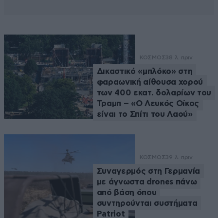
ΚΟΣΜΟΣ
38 λ. πριν
Δικαστικό «μπλόκο» στη
φαραωνική αίθουσα χορού
των 400 εκατ. δολαρίων του
Τραμπ – «Ο Λευκός Οίκος
είναι το Σπίτι του Λαού»
ΚΟΣΜΟΣ
39 λ. πριν
Συναγερμός στη Γερμανία
με άγνωστα drones πάνω
από βάση όπου
συντηρούνται συστήματα
Patriot