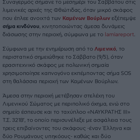
Συναγερμός σήμανε το μεσημέρι του Σαββάτου στις
λιμενικές αρχές της Φθιώτιδας, όταν μικρό σκάφος
που έπλεε ανοιχτά των
Καμένων Βούρλων
εξέπεμψε
σήμα κινδύνου
, κινητοποιώντας άμεσα δυνάμεις
διάσωσης στην περιοχή, σύμφωνα με το
lamiareport
.
Σύμφωνα με την ενημέρωση από το
Λιμενικό
, το
περιστατικό σημειώθηκε το Σάββατο (9/5), όταν
ερασιτεχνικό σκάφος με πολωνική σημαία
χρησιμοποίησε καπνογόνο εκπέμποντας σήμα SOS
στη θαλάσσια περιοχή των Καμένων Βούρλων.
Άμεσα στην περιοχή μετέβησαν στελέχη του
Λιμενικού Σώματος με περιπολικό όχημα, ενώ στο
σημείο έσπευσε και το ταχύπλοο «ΝΑΥΚΡΑΤΗΣ ΙΙΙ»
Τ.Σ. 321Β’, το οποίο περισυνέλεξε με ασφάλεια τους
τρεις επιβαίνοντες του σκάφους -έναν Έλληνα και
δύο Ρουμάνους υπηκόους- καθώς και δύο