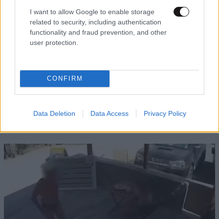
I want to allow Google to enable storage
related to security, including authentication
functionality and fraud prevention, and other
user protection.
ΕΛΛΑΔΑ
07·08·2026 19:24
CONFIRM
Τροχαίο δυστύχημα στις Σέρρες:
Πραγματογνώμονας ρίχνει φως στα αίτια της
τραγωδίας – «Κάποια απόσπαση προσοχής,
Data Deletion
Data Access
Privacy Policy
ίσως μίλησε στο κινητό»