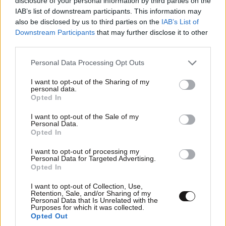
disclosure of your personal information by third parties on the
IAB’s list of downstream participants. This information may
also be disclosed by us to third parties on the
IAB’s List of
Downstream Participants
that may further disclose it to other
third parties.
Please note that this website/app uses one or more Google
Personal Data Processing Opt Outs
services and may gather and store information including but
not limited to your visit or usage behaviour. You may click to
I want to opt-out of the Sharing of my
personal data.
grant or deny consent to Google and its third-party tags to
Opted In
use your data for below specified purposes in below Google
consent section.
I want to opt-out of the Sale of my
Personal Data.
Opted In
I want to opt-out of processing my
Personal Data for Targeted Advertising.
Opted In
I want to opt-out of Collection, Use,
Retention, Sale, and/or Sharing of my
Personal Data that Is Unrelated with the
Purposes for which it was collected.
Opted Out