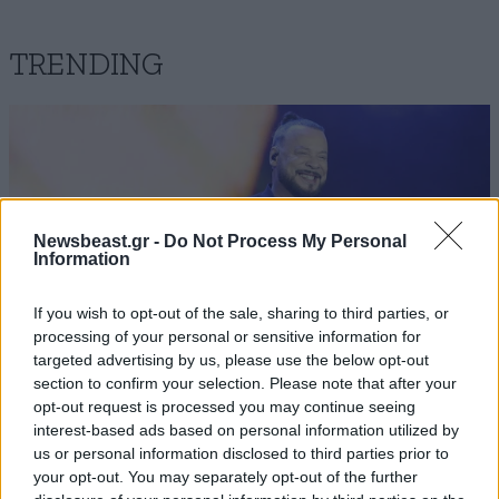
TRENDING
Newsbeast.gr -
Do Not Process My Personal
Information
If you wish to opt-out of the sale, sharing to third parties, or
processing of your personal or sensitive information for
targeted advertising by us, please use the below opt-out
section to confirm your selection. Please note that after your
opt-out request is processed you may continue seeing
interest-based ads based on personal information utilized by
LIFESTYLE
07·08·2026 18:48
us or personal information disclosed to third parties prior to
Ξεσπά ο Χρήστος Δάντης: «Δεν περίμενα την
your opt-out. You may separately opt-out of the further
αχαριστία των ανθρώπων του χώρου»