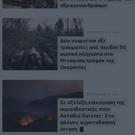
υδρογονανθράκων
ΚΟΣΜΟΣ
24 λ. πριν
Δύο νεκροί και έξι
τραυματίες από σχεδόν 50
ρωσικά πλήγματα στο
Ντνιπροπετρόφσκ της
Ουκρανίας
ΕΛΛΑΔΑ
28 λ. πριν
Σε εξέλιξη επιχείρηση της
πυροσβεστικής στην
Αχλαδιά Σητείας- Στις
φλόγες αγροτοδασική
έκταση