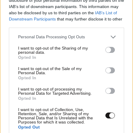
disclosure of your personal information by third parties on the
«βοηθάει» και το ανάγλυφο κάθε περιοχής καθώς,
IAB’s list of downstream participants. This information may
also be disclosed by us to third parties on the
IAB’s List of
όπως σημειώνει, δεν είναι εφικτή η κατασκευή
Downstream Participants
that may further disclose it to other
φραγμάτων σε πεδινές περιοχές. «Από ό,τι διάβασα
third parties.
και η βουλγαρική πλευρά επισημαίνει ότι η ελληνική
Please note that this website/app uses one or more Google
πλευρά οφείλει να κάνει όσα απαιτούνται ώστε να
Personal Data Processing Opt Outs
services and may gather and store information including but
συγκρατήσει το νερό για να εξυπηρετήσει και τις
not limited to your visit or usage behaviour. You may click to
I want to opt-out of the Sharing of my
personal data.
εκτάσεις της», προσθέτει.
grant or deny consent to Google and its third-party tags to
Opted In
use your data for below specified purposes in below Google
Το νερό, αναπτυξιακός πόρος
consent section.
I want to opt-out of the Sale of my
Personal Data.
Opted In
«Δεν θα πρέπει να ξεχνάμε ότι το νερό, αν το δούμε
και ενεργειακά, είναι ένας αναπτυξιακός πόρος.
I want to opt-out of processing my
Personal Data for Targeted Advertising.
Οπότε θα πρέπει να εξετάσουμε τι έργα κάνει ο
Opted In
καθένας και τι νερό αφήνει στον άλλον, γιατί μια
I want to opt-out of Collection, Use,
παρέμβαση που κάνει κάποιος στο ποτάμι μπορεί να
Retention, Sale, and/or Sharing of my
Personal Data that Is Unrelated with the
δημιουργήσει προβλήματα στη χώρα που είναι στον
Purposes for which it was collected.
κάτω ρου, κατάντι. Φανταστείτε να στερέψουν τόσο
Opted Out