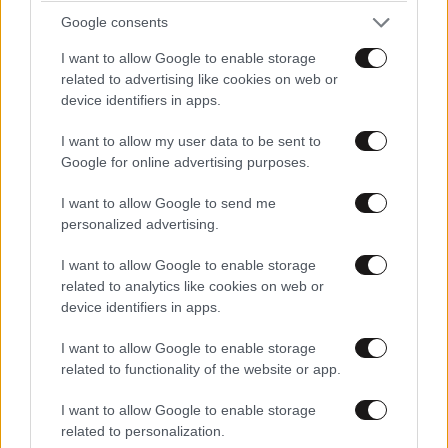
πολύ τα νερά, να είναι πολύ χαμηλή η παροχή, να μην
Google consents
υπάρχει νερό στο Δέλτα, να ψοφάνε τα ψάρια. Είναι
τρομερά τα προβλήματα, οπότε πρέπει και για
I want to allow Google to enable storage
related to advertising like cookies on web or
περιβαλλοντικούς λόγους και για αναπτυξιακούς να
device identifiers in apps.
τηρούνται τα συμφωνημένα ή να βρίσκεται μια
λύση», προσθέτει ο κ. Ταμβακίδης.
I want to allow my user data to be sent to
Google for online advertising purposes.
Πηγή: ΑΠΕ
I want to allow Google to send me
personalized advertising.
I want to allow Google to enable storage
Ακολουθήστε
το
Newsbeast
στο Viber και
related to analytics like cookies on web or
μάθετε
πρώτοι
τα
σημαντικότερα νέα
device identifiers in apps.
I want to allow Google to enable storage
related to functionality of the website or app.
I want to allow Google to enable storage
ΠΕΡΙΣΣΟΤΕΡΑ ΑΠΟ ΤΗΝ ΕΛΛΑΔΑ
related to personalization.