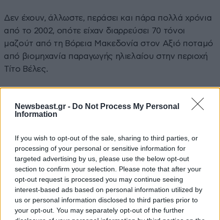
Δεν έχουν, άλλωστε, περάσει και πάρα πολλά χρόνια
από το 2002, οπότε είχαν διαρρεύσει 70 τόνοι
μαζούτ από τη Βόρεια Μακεδονία στον Αξιό ποταμό
από βιομηχανία παραγωγής ηλιελαίου στην περιοχή
Τίτο Βέλες.
Σημείο – κλειδί τα φράγματα
Newsbeast.gr -
Do Not Process My Personal
Information
Σημείο – κλειδί για τη διαχείριση των υδάτων
θεωρούνται επίσης και τα έργα που γίνονται στις
If you wish to opt-out of the sale, sharing to third parties, or
περιοχές όπου υπάρχουν υδάτινα συστήματα. Ο κ.
processing of your personal or sensitive information for
Καμπάς υπογραμμίζει την ανάγκη «ενίσχυσης και
targeted advertising by us, please use the below opt-out
βελτίωσης των φραγμάτων που υπάρχουν στην
section to confirm your selection. Please note that after your
Ανατολική Μακεδονία και τη Θράκη ώστε να είναι
opt-out request is processed you may continue seeing
interest-based ads based on personal information utilized by
εφικτό να συγκρατηθούν τα νερά για περισσότερες
us or personal information disclosed to third parties prior to
από δύο με τρεις μέρες και να μην υπάρχουν
your opt-out. You may separately opt-out of the further
απώλειες». Σε κάθε περίπτωση θα πρέπει να