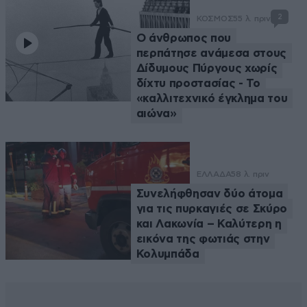
2
ΚΟΣΜΟΣ
55 λ. πριν
Ο άνθρωπος που
περπάτησε ανάμεσα στους
Δίδυμους Πύργους χωρίς
δίχτυ προστασίας - Το
«καλλιτεχνικό έγκλημα του
αιώνα»
ΕΛΛΑΔΑ
58 λ. πριν
Συνελήφθησαν δύο άτομα
για τις πυρκαγιές σε Σκύρο
και Λακωνία – Καλύτερη η
εικόνα της φωτιάς στην
Κολυμπάδα