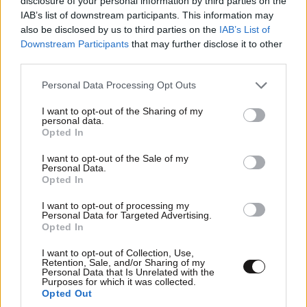
disclosure of your personal information by third parties on the
IAB’s list of downstream participants. This information may
also be disclosed by us to third parties on the
IAB’s List of
Downstream Participants
that may further disclose it to other
third parties.
Please note that this website/app uses one or more Google
ΠΡΟΣΘΕΣΤΕ ΤΟ ΣΧΟΛΙΟ ΣΑΣ
Personal Data Processing Opt Outs
services and may gather and store information including but
not limited to your visit or usage behaviour. You may click to
I want to opt-out of the Sharing of my
personal data.
grant or deny consent to Google and its third-party tags to
Opted In
use your data for below specified purposes in below Google
consent section.
I want to opt-out of the Sale of my
Personal Data.
Opted In
I want to opt-out of processing my
Personal Data for Targeted Advertising.
Opted In
Xαρακτήρες: 0/1000
I want to opt-out of Collection, Use,
Retention, Sale, and/or Sharing of my
Personal Data that Is Unrelated with the
Διαβάστε και ακολουθήστε τους κανόνες σχολιασμού
Purposes for which it was collected.
Opted Out