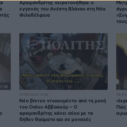
αι
Αρχιμανδρίτης χειροτονήθηκε ο
Μητρ
τε
εγγονός του Ανέστη Βλάχου στη Νέα
άγρι
στής
Φιλαδέλφεια
«Συγ
τους
14·03·2024 14:30
06·03
Νέο βίντεο ντοκουμέντο από τη μονή
«Ιερ
του Οσίου Αββακούμ – Ο
Πώς 
ο
αρχιμανδρίτης κάνει σόου με τα
ιερω
δήθεν θαύματα και σε μοναχές