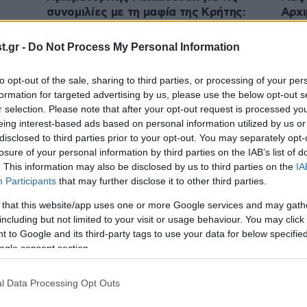
συνομιλίες με τη μαφία της Κρήτης:
Αρχι
«Ερχόταν στην ενορία μου ο
«Σκο
κατηγορούμενος»
προ
.gr -
Do Not Process My Personal Information
to opt-out of the sale, sharing to third parties, or processing of your per
formation for targeted advertising by us, please use the below opt-out s
r selection. Please note that after your opt-out request is processed y
eing interest-based ads based on personal information utilized by us or
disclosed to third parties prior to your opt-out. You may separately opt-
losure of your personal information by third parties on the IAB’s list of
. This information may also be disclosed by us to third parties on the
IA
Participants
that may further disclose it to other third parties.
 that this website/app uses one or more Google services and may gath
including but not limited to your visit or usage behaviour. You may click 
30·03·2025 18:11
28·03
 to Google and its third-party tags to use your data for below specifi
ε τη
Μητρόπολη Φθιώτιδας: Η ανακοίνωση
Απόσ
ogle consent section.
αν
για τον Αρχιμανδρίτη που έβρισε και
εκρη
χτύπησε αστυνομικούς στη Λαμία
«Έχε
υποτ
l Data Processing Opt Outs