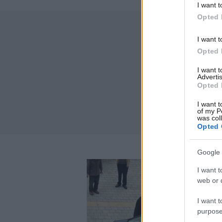
I want t
Opted 
I want t
Opted 
I want 
Advertis
Opted 
I want t
of my P
was col
Opted 
Google 
I want t
web or d
I want t
purpose