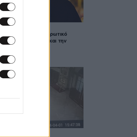
2024 12:53
μανδρίτης έκλεισε ερωτικό
εβού με ιερόδουλη και την
ποίησε σεξουαλικά
·2024 23:53