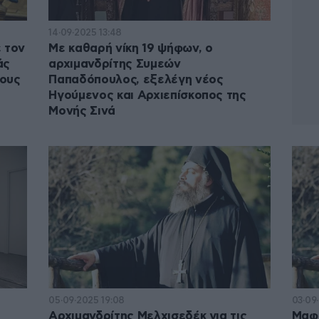
14·09·2025 13:48
 τον
Με καθαρή νίκη 19 ψήφων, ο
άς
αρχιμανδρίτης Συμεών
ρους
Παπαδόπουλος, εξελέγη νέος
Ηγούμενος και Αρχιεπίσκοπος της
Μονής Σινά
05·09·2025 19:08
03·09
Αρχιμανδρίτης Μελχισεδέκ για τις
Μαφί