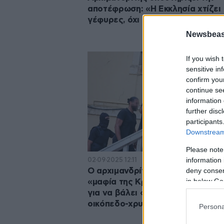
αποτέφρωση: «Η Εκκλησία χτίζει
γέφυρες, όχι τείχη»
Newsbeast
If you wish 
sensitive in
confirm you
continue se
information 
further disc
participants
Downstream 
Please note
information 
02·09·2025 12:11
deny consent
Ο αρχιμανδρίτης και οι σχέσεις μ
in below Go
«μαφία της Κρήτης»: Τον εκβίαζ
για να βάλει «ιερή» υπογραφή σε
οικόπεδο-χρυσάφι
Persona