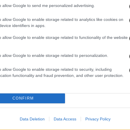
to allow Google to send me personalized advertising.
o allow Google to enable storage related to analytics like cookies on
evice identifiers in apps.
27·03·2025 17:20
16·06·
Σεσημασμένος ο αρχιμανδρίτης που
Αρχι
o allow Google to enable storage related to functionality of the website
έβρισε και χτύπησε αστυνομικούς στη
ραντ
αντά
Λαμία – Το 2014 είχε χαστουκίσει
κακο
γυναίκα τροχονόμο
o allow Google to enable storage related to personalization.
o allow Google to enable storage related to security, including
cation functionality and fraud prevention, and other user protection.
CONFIRM
Data Deletion
Data Access
Privacy Policy
22·04·2024 14:58
04·04