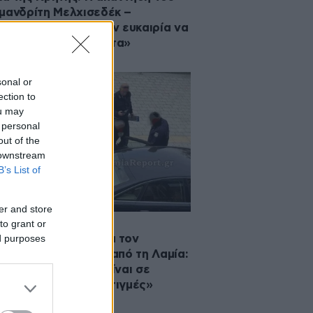
μανδρίτη Μελχισεδέκ –
τεινοί κύκλοι βρήκαν ευκαιρία να
καλέσουν προβλήματα»
sonal or
ection to
ou may
 personal
out of the
 downstream
B’s List of
er and store
to grant or
·2025 17:27
ed purposes
τολος Γκλέτσος για τον
κτικό αρχιμανδρίτη από τη Λαμία:
ι ζάχαρο και όταν είναι σε
ροπή έχει άτυχες στιγμές»