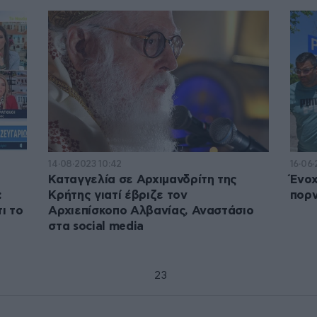
14·08·2023 10:42
16·06·
Καταγγελία σε Αρχιμανδρίτη της
Ένοχ
:
Κρήτης γιατί έβριζε τον
πορν
ι το
Αρχιεπίσκοπο Αλβανίας, Αναστάσιο
στα social media
1
2
3