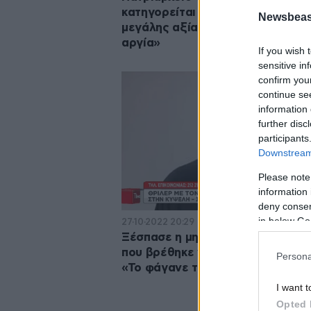
κατηγορείται για κλοπή ρολογιού
Newsbeast
μεγάλης αξίας – «Έχει τεθεί σε
αργία»
If you wish 
sensitive in
confirm you
continue se
information 
further disc
participants
Downstream 
Please note
information 
deny consent
in below Go
27·10·2022 20:29
Ξέσπασε η μητέρα του αρχιμανδρ
που βρέθηκε νεκρός στην Κυψέλ
Persona
«Το φάγανε το παιδί μου»
I want t
Opted 