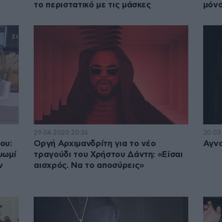
το περιστατικό με τις μάσκες
μόνο
29·04·2020 20:34
20·03·
ου:
Οργή Αρχιμανδρίτη για το νέο
Αγνο
ψωμί
τραγούδι του Χρήστου Δάντη: «Είσαι
ν
αισχρός. Να το αποσύρεις»