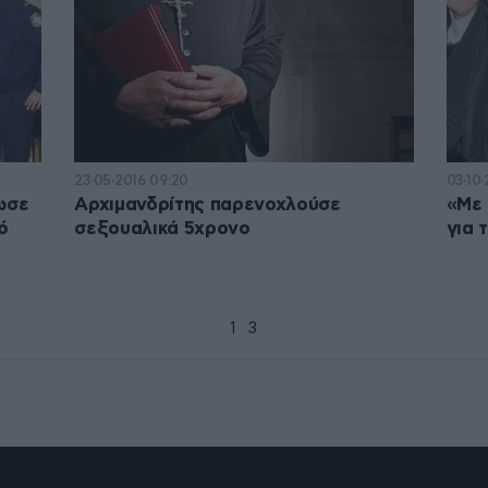
23·05·2016 09:20
03·10·
τωσε
Αρχιμανδρίτης παρενοχλούσε
«Με 
ό
σεξουαλικά 5χρονο
για 
1
2
3