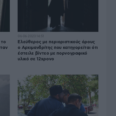
06·06·2023 14:51
 το
Ελεύθερος με περιοριστικούς όρους
όταν
ο Αρχιμανδρίτης που κατηγορείται ότι
έστειλε βίντεο με πορνογραφικό
υλικό σε 12χρονο