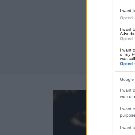
I want t
Opted 
I want 
Advertis
Opted 
I want t
of my P
was col
Opted 
Google 
I want t
web or d
I want t
purpose
I want 