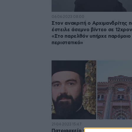
06·06·2023 08:00
Στον ανακριτή ο Aρχιμανδρίτης 
έστειλε άσεμνο βίντεο σε 12χρον
«Στο παρελθόν υπήρχε παρόμοιο
περιστατικό»
21·04·2023 15:47
Πατριαρχείο για Αρχιμανδρίτη πο