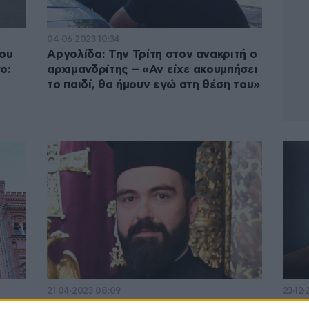
04·06·2023 10:34
που
Αργολίδα: Την Τρίτη στον ανακριτή ο
ο:
αρχιμανδρίτης – «Αν είχε ακουμπήσει
το παιδί, θα ήμουν εγώ στη θέση του»
21·04·2023 08:09
23·12·
υ
Συνελήφθη στην Τουρκία ο Μέγας
Πρώη