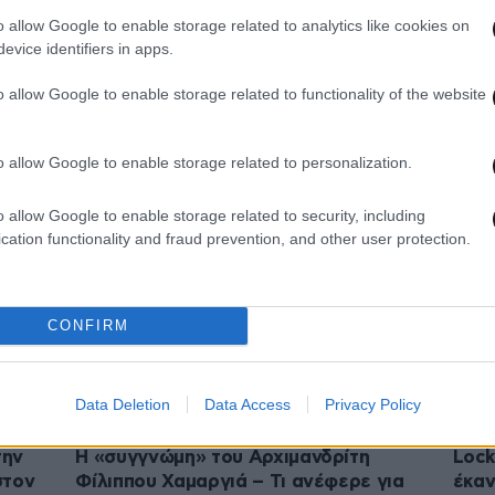
o allow Google to enable storage related to analytics like cookies on
evice identifiers in apps.
16·07·2021 13:43
26·04
o allow Google to enable storage related to functionality of the website
αστος
Θρήνος στη Μητρόπολη Φθιώτιδας –
Εκοι
Πνίγηκε γνωστός Αρχιμανδρίτης
Τζεβ
κορο
o allow Google to enable storage related to personalization.
o allow Google to enable storage related to security, including
cation functionality and fraud prevention, and other user protection.
CONFIRM
Data Deletion
Data Access
Privacy Policy
29·12·2020 17:13
10·11·
την
Η «συγγνώμη» του Αρχιμανδρίτη
Lock
στον
Φίλιππου Χαμαργιά – Τι ανέφερε για
έκαν