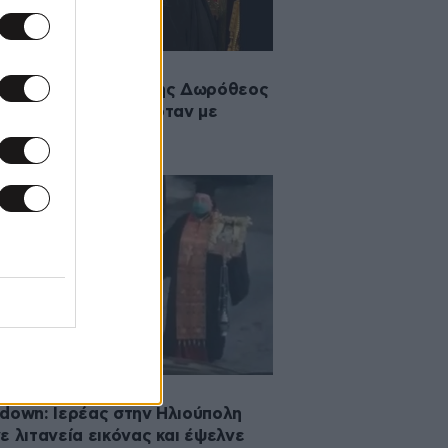
·2021 18:02
μήθη ο Αρχιμανδρίτης Δωρόθεος
ελέκας – Νοσηλευόταν με
νοϊό
2020 19:27
down: Ιερέας στην Ηλιούπολη
ε λιτανεία εικόνας και έψελνε