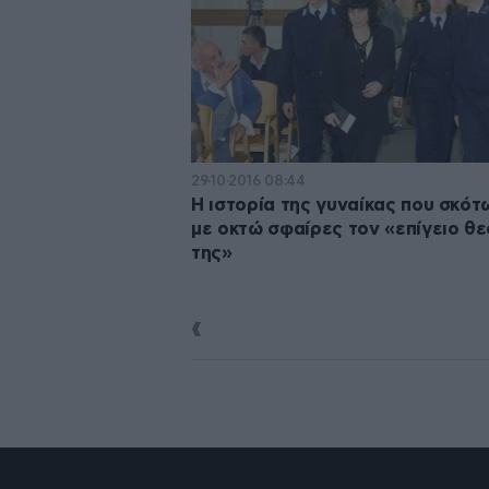
29·10·2016 08:44
Η ιστορία της γυναίκας που σκό
με οκτώ σφαίρες τον «επίγειο θε
της»