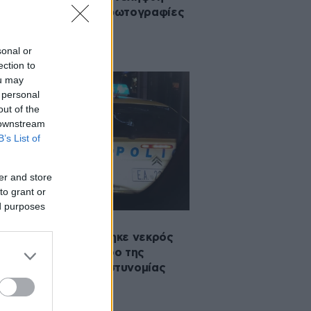
ί ανάρτησε γυμνές φωτογραφίες
πρώην του
sonal or
ection to
ou may
 personal
out of the
 downstream
B’s List of
er and store
to grant or
ed purposes
·2022 20:35
μανδρίτης εντοπίστηκε νεκρός
ιαμέρισμα στο κέντρο της
ας – Έρευνα της αστυνομίας