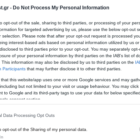
Αρχιμανδρίτης του Φαναρίου για
γιατ
.gr -
Do Not Process My Personal Information
κλοπή ρολογιού
της 
to opt-out of the sale, sharing to third parties, or processing of your per
formation for targeted advertising by us, please use the below opt-out s
r selection. Please note that after your opt-out request is processed y
eing interest-based ads based on personal information utilized by us or
disclosed to third parties prior to your opt-out. You may separately opt-
losure of your personal information by third parties on the IAB’s list of
. This information may also be disclosed by us to third parties on the
IA
Participants
that may further disclose it to other third parties.
 that this website/app uses one or more Google services and may gath
including but not limited to your visit or usage behaviour. You may click 
 to Google and its third-party tags to use your data for below specifi
ogle consent section.
27·10·2022 08:56
26·10
ίτη
Μυστήριο με τον θάνατο του
Αρχι
η:
αρχιμανδρίτη στην Κυψέλη: Είχε
σε δ
l Data Processing Opt Outs
μώλωπες στο σώμα του
Αθήν
o opt-out of the Sharing of my personal data.
In