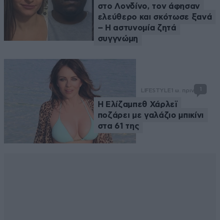
στο Λονδίνο, τον άφησαν
ελεύθερο και σκότωσε ξανά
– Η αστυνομία ζητά
συγγνώμη
1
LIFESTYLE
1 ω. πριν
Η Ελίζαμπεθ Χάρλεϊ
ποζάρει με γαλάζιο μπικίνι
στα 61 της