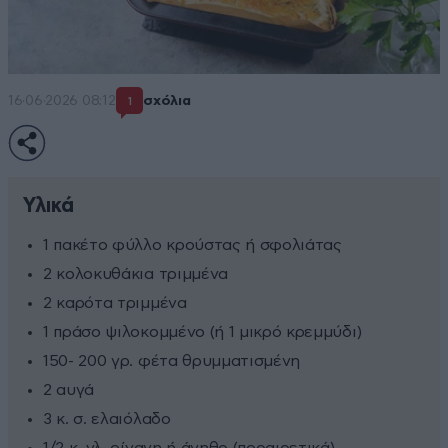
16·06·2026 08:12
σχόλια
1
Υλικά
1 πακέτο φύλλο κρούστας ή σφολιάτας
2 κολοκυθάκια τριμμένα
2 καρότα τριμμένα
1 πράσο ψιλοκομμένο (ή 1 μικρό κρεμμύδι)
150- 200 γρ. φέτα θρυμματισμένη
2 αυγά
3 κ. σ. ελαιόλαδο
1/2 κ. γλ. ρίγανη ή άνηθο (προαιρετικά)