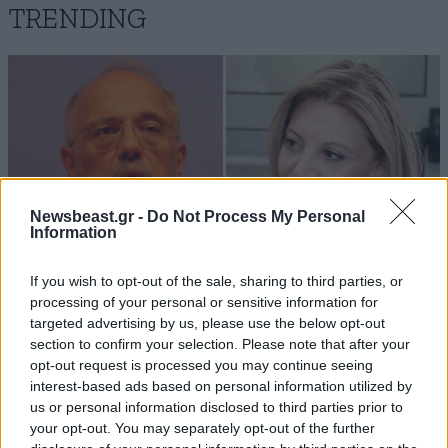
TRENDING
Newsbeast.gr -
Do Not Process My Personal
Information
If you wish to opt-out of the sale, sharing to third parties, or
processing of your personal or sensitive information for
targeted advertising by us, please use the below opt-out
section to confirm your selection. Please note that after your
ΠΟΛΙΤΙΚΗ
07·08·2026 20:19
opt-out request is processed you may continue seeing
Θανάσης Αυγερινός για Καρυστιανού-Γρατσία:
interest-based ads based on personal information utilized by
«Σπέκουλα, ψεύδη, πολιτική αναξιοπρέπεια και
us or personal information disclosed to third parties prior to
ανεπίδεκτες μαθήσεως»
your opt-out. You may separately opt-out of the further