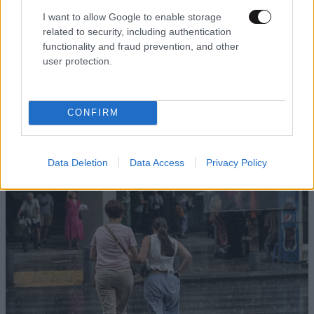
I want to allow Google to enable storage
related to security, including authentication
functionality and fraud prevention, and other
user protection.
LIFESTYLE
3 ω. πριν
Κρίση στο Μπρουνέι: Ο σουλτάνος αφαίρεσε
CONFIRM
όλους τους τίτλους της νύφης του χωρίς καμία
εξήγηση
Data Deletion
Data Access
Privacy Policy