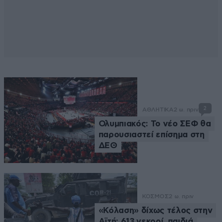
2
ΑΘΛΗΤΙΚΑ
2 ω. πριν
Ολυμπιακός: Το νέο ΣΕΦ θα
παρουσιαστεί επίσημα στη
ΔΕΘ
ΚΟΣΜΟΣ
2 ω. πριν
«Κόλαση» δίχως τέλος στην
Αϊτή: 613 νεκροί, παιδιά