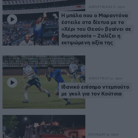
ΑΘΛΗΤΙΚΑ
43 λ. πριν
Η μπάλα που ο Μαραντόνα
έστειλε στα δίχτυα με το
«Χέρι του Θεού» βγαίνει σε
δημοπρασία – Ζαλίζει η
εκτιμώμενη αξία της
ΑΘΛΗΤΙΚΑ
1 ω. πριν
Ιδανικό επίσημο ντεμπούτο
με γκολ για τον Κούτσια
ΕΛΛΑΔΑ
1 ω. πριν