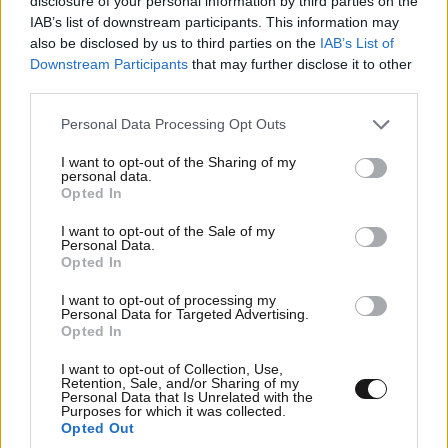
disclosure of your personal information by third parties on the
IAB’s list of downstream participants. This information may
also be disclosed by us to third parties on the
IAB’s List of
Downstream Participants
that may further disclose it to other
third parties.
Please note that this website/app uses one or more Google
Personal Data Processing Opt Outs
services and may gather and store information including but
not limited to your visit or usage behaviour. You may click to
I want to opt-out of the Sharing of my
personal data.
grant or deny consent to Google and its third-party tags to
Opted In
use your data for below specified purposes in below Google
consent section.
I want to opt-out of the Sale of my
Personal Data.
Opted In
I want to opt-out of processing my
Personal Data for Targeted Advertising.
Opted In
I want to opt-out of Collection, Use,
Retention, Sale, and/or Sharing of my
Personal Data that Is Unrelated with the
Purposes for which it was collected.
Opted Out