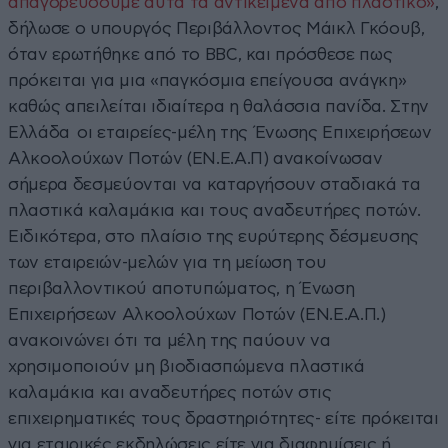
απαγορεύσουμε αυτά τα αντικείμενα από πλαστικό»
,
δήλωσε ο υπουργός Περιβάλλοντος Μάικλ Γκόουβ,
όταν ερωτήθηκε από το BBC, και πρόσθεσε πως
πρόκειται για μια «παγκόσμια επείγουσα ανάγκη»
καθώς απειλείται ιδιαίτερα η θαλάσσια πανίδα. Στην
Ελλάδα οι εταιρείες-μέλη της Ένωσης Επιχειρήσεων
Αλκοολούχων Ποτών (ΕΝ.Ε.Α.Π) ανακοίνωσαν
σήμερα δεσμεύονται να καταργήσουν σταδιακά τα
πλαστικά καλαμάκια και τους αναδευτήρες ποτών.
Ειδικότερα, στο πλαίσιο της ευρύτερης δέσμευσης
των εταιρειών-μελών για τη μείωση του
περιβαλλοντικού αποτυπώματος, η Ένωση
Επιχειρήσεων Αλκοολούχων Ποτών (ΕΝ.Ε.Α.Π.)
ανακοινώνει ότι τα μέλη της παύουν να
χρησιμοποιούν μη βιοδιασπώμενα πλαστικά
καλαμάκια και αναδευτήρες ποτών στις
επιχειρηματικές τους δραστηριότητες- είτε πρόκειται
για εταιρικές εκδηλώσεις είτε για διαφημίσεις ή