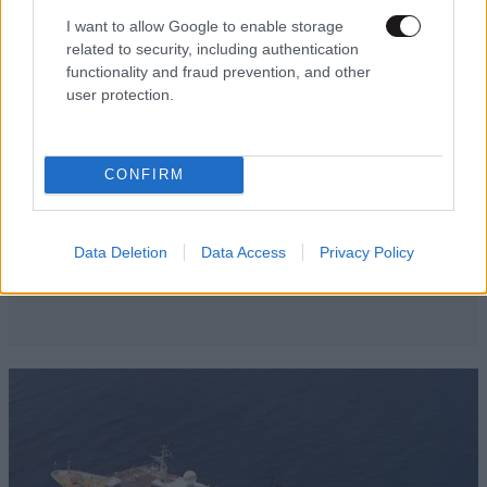
με ένα άρθρο κι ένα νόμο. Σε όλον τον πλανήτη.
I want to allow Google to enable storage
related to security, including authentication
Απαντήστε
0
0
functionality and fraud prevention, and other
user protection.
φαλαγγούλι
24·04·2018 15:05
CONFIRM
Καλές οι περιβαλλοντικές αλλαγές αλλά όταν δεν
υπάρχει παιδεία, δεν υπάρχει οικονομία, δεν υπάρχει
Data Deletion
Data Access
Privacy Policy
ειρήνη, το τελευταίο που θα σκεφτώ είναι το
καλαμάκι και η σακούλα.
Απαντήστε
0
0