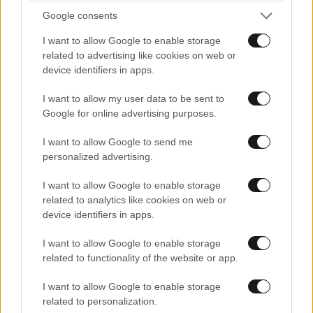
για λίγο το όνειρο «των δύο ηπείρων και των
τους γελοίους!
Google consents
πέντε θαλασσών»
I want to allow Google to enable storage
Απαντήστε
1
1
related to advertising like cookies on web or
device identifiers in apps.
I want to allow my user data to be sent to
Μάσα ΜΚΥΟ
24·04·2018 20:52
Google for online advertising purposes.
Μπράβο ευαισθητοποιημένα βλήματα! Τα πλαστικά
I want to allow Google to send me
personalized advertising.
των απορρυπαντικών, σαμπουάν, και όλω ό,τι
υπάρχουν στα ράφια των καταστημάτων είναι
I want to allow Google to enable storage
βιολογικά; Ποιον κοροϊδεύετε ρε τενεκέδες;
related to analytics like cookies on web or
device identifiers in apps.
Απαντήστε
1
1
I want to allow Google to enable storage
related to functionality of the website or app.
Giorgis
25·04·2018 09:27
I want to allow Google to enable storage
Περίμενε να ψηφίσεις αυτόν που θα σου
related to personalization.
υποσχεθεί ότι θα καταργήσει όλα τα πλαστικά