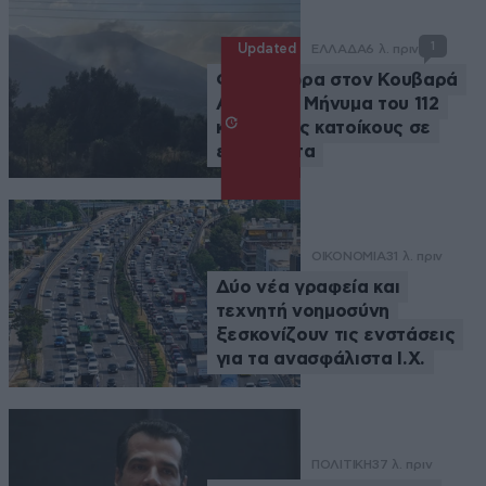
1
Updated
ΕΛΛΑΔΑ
6 λ. πριν
Φωτιά τώρα στον Κουβαρά
Αττικής – Μήνυμα του 112
καλεί τους κατοίκους σε
ετοιμότητα
ΟΙΚΟΝΟΜΙΑ
31 λ. πριν
Δύο νέα γραφεία και
τεχνητή νοημοσύνη
ξεσκονίζουν τις ενστάσεις
για τα ανασφάλιστα Ι.Χ.
ΠΟΛΙΤΙΚΗ
37 λ. πριν