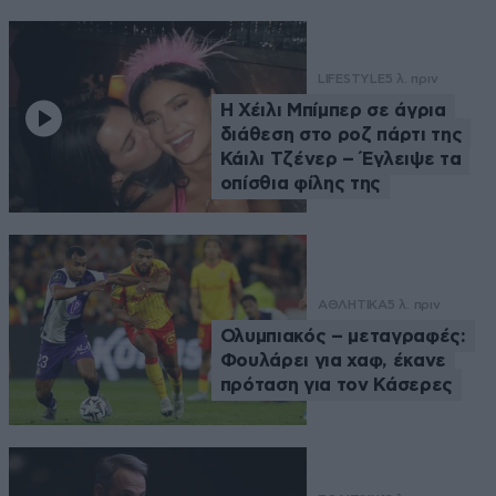
LIFESTYLE
5 λ. πριν
Η Χέιλι Μπίμπερ σε άγρια
διάθεση στο ροζ πάρτι της
Κάιλι Τζένερ – Έγλειψε τα
οπίσθια φίλης της
ΑΘΛΗΤΙΚΑ
5 λ. πριν
Ολυμπιακός – μεταγραφές:
Φουλάρει για χαφ, έκανε
πρόταση για τον Κάσερες