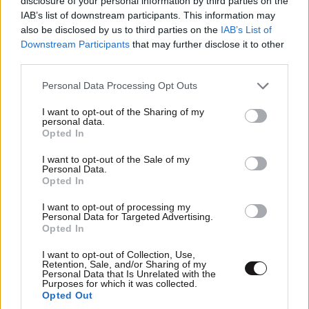
disclosure of your personal information by third parties on the
IAB’s list of downstream participants. This information may
Θα καταργησουν τα καλαμακια οπως και το καπνισμα
also be disclosed by us to third parties on the
IAB’s List of
λολ!!!!!!!
Downstream Participants
that may further disclose it to other
TRENDING
third parties.
Απαντήστε
1
0
Please note that this website/app uses one or more Google
Personal Data Processing Opt Outs
services and may gather and store information including but
not limited to your visit or usage behaviour. You may click to
I want to opt-out of the Sharing of my
personal data.
grant or deny consent to Google and its third-party tags to
ΑΛΕΚΑ
24·04·2018 23:25
Opted In
use your data for below specified purposes in below Google
consent section.
Ο κύριοςMichael Gove, (που το newsbeast δεν μπήκε
I want to opt-out of the Sale of my
Personal Data.
στον κόπο να μας αναφέρει ποιάς χώρας είναι
Opted In
υπουργός) θα έπρεπε να ντρέπεται να μιλάει για
I want to opt-out of processing my
περιβαλλοντικές ευαισθησίες, τη στιγμή που πριν
Personal Data for Targeted Advertising.
μερικές μέρες η Αγγλία βομβάρδισε την Συρία και
Opted In
σκόρπισε τον θάνατο,τον καρκίνο και την
I want to opt-out of Collection, Use,
περιβαλλοντική καταστροφή. Το ίδιο που έκαναν και
Retention, Sale, and/or Sharing of my
στην Γιουγκοσλαβία το 1999 που έριξαν βόμβες με
Personal Data that Is Unrelated with the
ΕΛΛΑΔΑ
10·08·2026 00:07
Purposes for which it was collected.
απεμπλουτισμένο ουράνιο και τώρα θερίζει ο
Opted Out
Σαν σήμερα 10 Αυγούστου: Η Ελλάδα αγγίζει
καρκίνος στα βαλκάνια... Τα καλαμάκια τους μάραναν