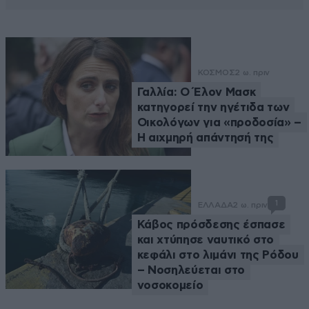
ΚΟΣΜΟΣ
2 ω. πριν
Γαλλία: Ο Έλον Μασκ
κατηγορεί την ηγέτιδα των
Οικολόγων για «προδοσία» –
Η αιχμηρή απάντησή της
1
ΕΛΛΑΔΑ
2 ω. πριν
Κάβος πρόσδεσης έσπασε
και χτύπησε ναυτικό στο
κεφάλι στο λιμάνι της Ρόδου
– Νοσηλεύεται στο
νοσοκομείο