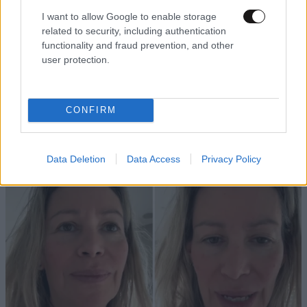
I want to allow Google to enable storage
related to security, including authentication
functionality and fraud prevention, and other
user protection.
LIFESTYLE
06·08·2026 22:55
Γιώργος Λιάγκας – Μαρία Αντωνά: Το
CONFIRM
φωτογραφικό άλμπουμ των διακοπών τους σε
Μύκονο και Τήνο
Data Deletion
Data Access
Privacy Policy