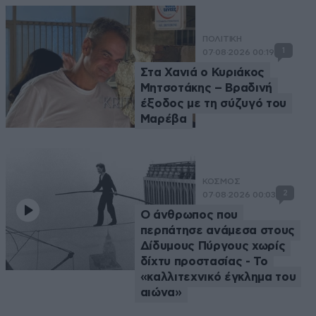
ΠΟΛΙΤΙΚΗ
1
07·08·2026 00:19
Στα Χανιά ο Κυριάκος
Μητσοτάκης – Βραδινή
έξοδος με τη σύζυγό του
Μαρέβα
ΚΟΣΜΟΣ
2
07·08·2026 00:03
Ο άνθρωπος που
περπάτησε ανάμεσα στους
Δίδυμους Πύργους χωρίς
δίχτυ προστασίας - Το
«καλλιτεχνικό έγκλημα του
αιώνα»