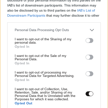
disclosure of your personal information by third parties on the
IAB’s list of downstream participants. This information may
also be disclosed by us to third parties on the
IAB’s List of
Downstream Participants
that may further disclose it to other
third parties.
Please note that this website/app uses one or more Google
Personal Data Processing Opt Outs
services and may gather and store information including but
not limited to your visit or usage behaviour. You may click to
I want to opt-out of the Sharing of my
personal data.
grant or deny consent to Google and its third-party tags to
ΚΟΣΜΟΣ
06·08·2026 22:16
Opted In
use your data for below specified purposes in below Google
Σύγκρουση στον ΟΗΕ: Εννέα κράτη λένε «όχι»
consent section.
I want to opt-out of the Sale of my
στη Ρωσία για τα Ποινικά Δικαστήρια –
Personal Data.
Ανάμεσά τους και η Ελλάδα
Opted In
I want to opt-out of processing my
Personal Data for Targeted Advertising.
Opted In
I want to opt-out of Collection, Use,
Retention, Sale, and/or Sharing of my
Personal Data that Is Unrelated with the
Purposes for which it was collected.
Opted Out