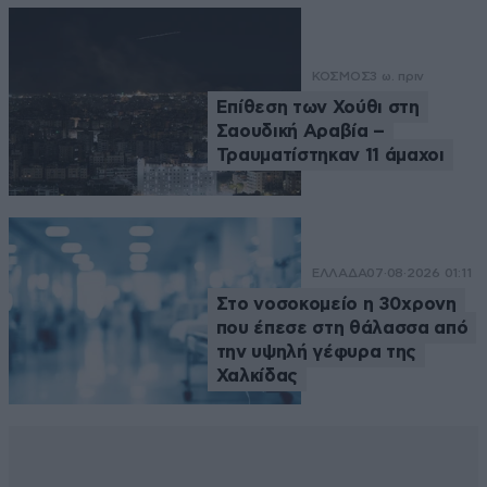
ΚΟΣΜΟΣ
3 ω. πριν
Επίθεση των Χούθι στη
Σαουδική Αραβία –
Τραυματίστηκαν 11 άμαχοι
ΕΛΛΑΔΑ
07·08·2026 01:11
Στο νοσοκομείο η 30χρονη
που έπεσε στη θάλασσα από
την υψηλή γέφυρα της
Χαλκίδας