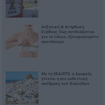
Αυξητική & Ανόρθωση
Στήθους: Πώς συνδυάζονται
για το τέλειο, εξατομικευμένο
αποτέλεσμα
Με τη SEAJETS, η Αμοργός
γίνεται η πιο αυθεντική
απόδραση των Κυκλάδων