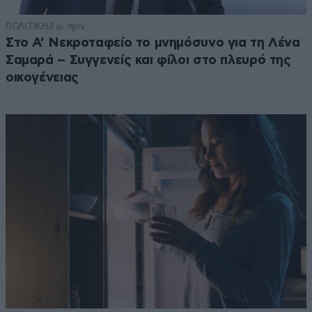
Τι περιμένεις
28·10·2025 05:58
ΠΟΛΙΤΙΚΗ
3 ω. πριν
Στο Α’ Νεκροταφείο το μνημόσυνο για τη Λένα
Οι ψηφοφόροι της αντιπολίτευσης.
Σαμαρά – Συγγενείς και φίλοι στο πλευρό της
οικογένειας
Απαντήστε
1
1
ΑντιΜεταξου
27·10·2025 23:54
Αντε και στα δωμάτια κάψουλες που έχουν στο Χονγκ
Κονγκ ελληναρες της σταθερότητας κουλη.....
Απαντήστε
1
1
Με Τσίπρα
28·10·2025 06:00
Νοικιάζαμε βίλα στο Σούνιο με 500 ευρώ. Τώρα;