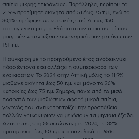
σπίτια μικρής επιφάνειας. Παράλληλα, περίπου το
21,9% προτίμησε ακίνητα από 51 έως 75 τ.μ., ενώ το
30,1% στράφηκε σε κατοικίες από 76 έως 150
τετραγωνικά μέτρα. Ελάχιστοι είναι πια αυτοί που
μπορούν να αντέξουν οικονομικά ακίνητα άνω των
151 τ.μ.
Η σύγκριση με το προηγούμενο έτος αναδεικνύει
πόσο έντονα έχει αλλάξει η συμπεριφορά των
ενοικιαστών. Το 2024 στην Αττική μόλις το 11,9%
μίσθωνε ακίνητα έως 50 τ.μ. και μόνο το 26%
κατοικίες έως 75 τ.μ. Σήμερα, πάνω από το μισό
ποσοστό των μισθώσεων αφορά μικρά σπίτια,
γεγονός που αντικατοπτρίζει την προσπάθεια
πολλών νοικοκυριών να μειώσουν τα μηνιαία έξοδα.
Αντίστοιχα, στη Θεσσαλονίκη το 2024, το 32%
προτιμούσε έως 50 τ.μ. και συνολικά το 65%