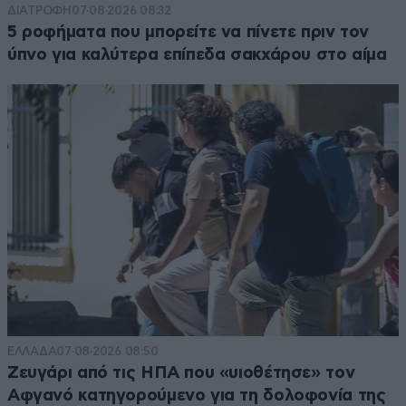
ΔΙΑΤΡΟΦΗ
07·08·2026 08:32
Απαντήστε
2
0
5 ροφήματα που μπορείτε να πίνετε πριν τον
ύπνο για καλύτερα επίπεδα σακχάρου στο αίμα
Μυαλό...
28·10·2025 05:55
Σε πονάει ο Μητσοτάκης ε;
Απαντήστε
1
1
Ολους τους ελληνες
30·10·2025 08:19
Και οχι μονο για το συγκεκριμένο
Απαντήστε
0
0
ΕΛΛΑΔΑ
07·08·2026 08:50
Ζευγάρι από τις ΗΠΑ που «υιοθέτησε» τον
Αφγανό κατηγορούμενο για τη δολοφονία της