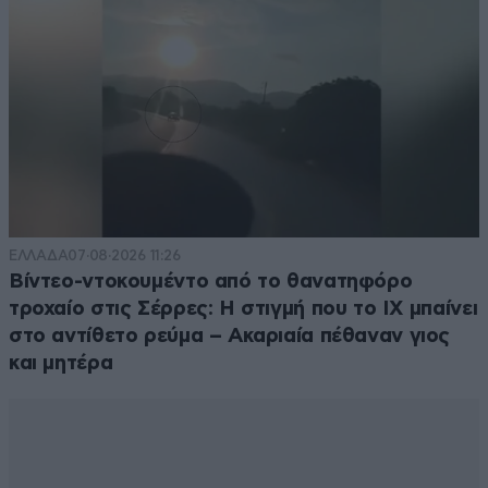
δεν πρόκειται να δοθεί λύση. Όσοι φωνάξετε περί "θα
μου πει το κράτος τι θα κάνω την περιουσία μου;"
σκεφτείτε πόσο φωνάζατε όταν οι παραγωγοί έβαζαν
ότι τιμή ήθελαν στο ελαιόλαδο! Εκεί θέλατε να
μεριμνήσει το κράτος για πλαφόν. Εκεί δεν ήταν
πρόβλημα το κράτος να οριοθετεί την εκμετάλλευση
της ιδιωτικής περιουσίας, καθώς εκεί δεν ακουμπούσε
το δικό σας πορτοφόλι. Οπότε όσοι σκέφτεστε έτσι,
ορίζετε εαυτούς υποκριτές και συμφεροντολογους.
ΕΛΛΑΔΑ
07·08·2026 11:26
Απαντήστε
0
0
Βίντεο-ντοκουμέντο από το θανατηφόρο
τροχαίο στις Σέρρες: Η στιγμή που το ΙΧ μπαίνει
στο αντίθετο ρεύμα – Ακαριαία πέθαναν γιος
Εγω απορω
29·10·2025 22:00
και μητέρα
Ποιοι αγοραζουν παντως. Χτιζοντε καινουρια
και αμεσως πωλουντε. Ελληνες τ αγοραζουν
250000 σε μικρες πολεις
Απαντήστε
0
0