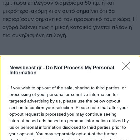
τ.μ., τώρα επιλέγουν διαμέρισμα 50 τ.μ. ή και
μικρότερο, ακόμη κι αν αυτό σημαίνει ότι θα
περιορίσουν σημαντικά τον προσωπικό τους χώρο. Η
αγορά δείχνει πως η μικρή κατοικία γίνεται πλέον η
πιο συνηθισμένη επιλογή.
Ακολουθήστε
το
Newsbeast
στο Viber και
Newsbeast.gr -
Do Not Process My Personal
μάθετε
πρώτοι
τα
σημαντικότερα νέα
Information
If you wish to opt-out of the sale, sharing to third parties, or
processing of your personal or sensitive information for
targeted advertising by us, please use the below opt-out
section to confirm your selection. Please note that after your
ΠΕΡΙΣΣΟΤΕΡΑ ΑΠΟ ΤΗΝ
opt-out request is processed you may continue seeing
ΟΙΚΟΝΟΜΙΑ
interest-based ads based on personal information utilized by
us or personal information disclosed to third parties prior to
your opt-out. You may separately opt-out of the further