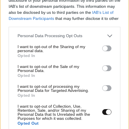
disclosure of your personal information by third parties on the
IAB’s list of downstream participants. This information may
also be disclosed by us to third parties on the
IAB’s List of
Downstream Participants
that may further disclose it to other
third parties.
Please note that this website/app uses one or more Google
Personal Data Processing Opt Outs
services and may gather and store information including but
not limited to your visit or usage behaviour. You may click to
I want to opt-out of the Sharing of my
personal data.
grant or deny consent to Google and its third-party tags to
Opted In
use your data for below specified purposes in below Google
consent section.
I want to opt-out of the Sale of my
Personal Data.
Opted In
Στους πρωταγωνιστές του ευρωπαϊκού
I want to opt-out of processing my
Personal Data for Targeted Advertising.
τουρισμού η Ελλάδα – Ισχυρές κρατήσεις και
Opted In
ζήτηση πέρα από το καλοκαίρι
I want to opt-out of Collection, Use,
Retention, Sale, and/or Sharing of my
Personal Data that Is Unrelated with the
Purposes for which it was collected.
Opted Out