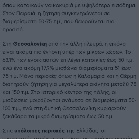
όπου κατοικούν νοικοκυριά με υψηλότερο εισόδημα.
Στον Πειραιά, η ζήτηση συγκεντρώνεται σε
διαμερίσματα 50-75 τ.μ., που θεωρούνται πιο
προσιτά.
Στη
Θεσσαλονίκη
από την άλλη πλευρά, η εικόνα
είναι ακόμα πιο έντονη υπέρ των μικρών χώρων. Το
63,1% των ενοικιαστών επιλέγει κατοικίες έως 50 τ.μ.,
ενώ ένα ακόμη 17,9% μισθώνει διαμερίσματα 51 έως
75 τ.μ. Μόνο περιοχές όπως η Καλαμαριά και η Θέρμη
διατηρούν ζήτηση για μεγαλύτερα ακίνητα μεταξύ 75
και 150 τ.μ. Στο ιστορικό κέντρο της πόλης, οι
μισθώσεις μοιράζονται ανάμεσα σε διαμερίσματα 50-
100 τ.μ., ενώ στη δυτική Θεσσαλονίκη κυριαρχούν
ξεκάθαρα τα μικρά διαμερίσματα έως 50 τ.μ.
Στις
υπόλοιπες περιοχές
της Ελλάδας, οι
ενοικιαστές στρέφονται επίσης σε μικρά και μεσαία