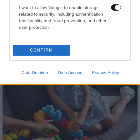
I want to allow Google to enable storage
related to security, including authentication
functionality and fraud prevention, and other
user protection.
CONFIRM
«Χρυσάφι» τα καύσιμα για τους αδειούχους:
Πότε θα πέσουν οι τιμές – «Δεν πρέπει να
συνηθίσουμε τη βενζίνη στα 2 ευρώ»
Data Deletion
Data Access
Privacy Policy