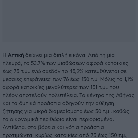
Η
Αττική
δείχνει μια διπλή εικόνα. Από τη μία
πλευρά, το 53,7% των μισθώσεων αφορά κατοικίες
έως 75 τ.μ., ενώ σχεδόν το 45,2% κατευθύνεται σε
μεσαίες επιφάνειες των 76 έως 150 τ.μ. Μόλις το 1,1%
αφορά κατοικίες μεγαλύτερες των 151 τ.μ., που
πλέον αποτελούν πολυτέλεια. Το κέντρο της Αθήνας
και τα δυτικά προάστια οδηγούν την αύξηση
ζήτησης για μικρά διαμερίσματα έως 50 τ.μ., καθώς
τα οικονομικά περιθώρια είναι περιορισμένα.
Αντίθετα, στα βόρεια και νότια προάστια
προτιμώνται κυρίως κατοικίες από 75 έως 150 τ.μ.,