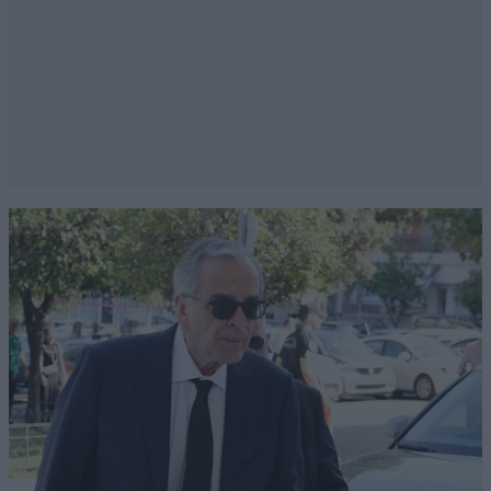
λεγεται.
Απαντήστε
2
1
Κομματοσκυλίαση
28·10·2025
07:30
λέγεται
αυτό που έχεις πάντως.
Απαντήστε
2
1
Χα χα χα
28·10·2025 05:56
Μόλις θα έρθουν αυτοί που ψηφίζουν οι παρακάτω
όλοι θα αγοράζετε βίλες...έτσι είναι ο λαϊκισμός.
Απαντήστε
1
1