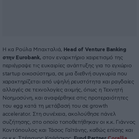
Η κα Ρούλα Μπαχταλιά,
Head of Venture Banking
στην Eurobank,
στον εναρκτήριο χαιρετισμό της
περιέγραψε τις ευκαιρίες ανάπτυξης για το εγχώριο
startup οικοσύστημα, σε μια διεθνή συγκυρία που
χαρακτηρίζεται από υψηλή ρευστότητα και ραγδαίες
αλλαγές σε τεχνολογίες αιχμής, όπως η Τεχνητή
Νοημοσύνη, και αναφέρθηκε στις προτεραιότητες
του egg κατά τη μετάβασή του σε growth
accelerator. Στη συνέχεια, ακολούθησε πάνελ
συζήτησης, στο οποίο τοποθετήθηκαν οι κ.κ. Γιάννος
Κοντόπουλος και Τάσος Γαϊτάνης, καθώς επίσης και
οι κ.κ. Στέφανος Καψάσκης,
Fund Partner
Corallia