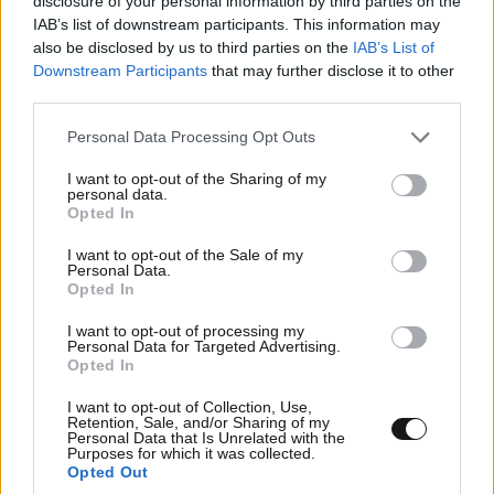
disclosure of your personal information by third parties on the
αναπτυσσόμενες startups, θέτοντας μετρήσιμους
IAB’s list of downstream participants. This information may
στόχους ανάπτυξης, διευκολύνοντας τις επαφές με
also be disclosed by us to third parties on the
IAB’s List of
τους πελάτες, τη διασύνδεσή τους με τους
Downstream Participants
that may further disclose it to other
third parties.
κατάλληλους χρηματοδότες, την προέλκυση και
διακράτηση ταλέντων στις εταιρείες. Αυτοί άλλωστε
Please note that this website/app uses one or more Google
Personal Data Processing Opt Outs
services and may gather and store information including but
είναι και στρατηγικοί στόχοι στη νέα εποχή του egg,
not limited to your visit or usage behaviour. You may click to
I want to opt-out of the Sharing of my
μετά και την ένταξή του στο
Venture
Banking
Unit
,
personal data.
grant or deny consent to Google and its third-party tags to
Opted In
επιταχύνοντας τη μετεξέλιξή του σε
growth
use your data for below specified purposes in below Google
accelerator
, θέτοντας στο επίκεντρο την ανάπτυξη
consent section.
I want to opt-out of the Sale of my
Personal Data.
της σχέσης του αφενός με τις εταιρείες startup και
Opted In
αφετέρου με εγχώριους και ξένους επενδυτές,
ενθαρρύνοντας και στηρίζοντας την μεταφορά και
I want to opt-out of processing my
Personal Data for Targeted Advertising.
μετάδοση τεχνογνωσίας και την επιτάχυνση της
Opted In
χρηματοδότησης και συνολικής ανάπτυξης των
I want to opt-out of Collection, Use,
νέων εταιρειών. Αξίζει να σημειωθεί ότι, στο πλαίσιο
Retention, Sale, and/or Sharing of my
Personal Data that Is Unrelated with the
των νέων προτεραιοτήτων του egg, προβλέπεται η
Purposes for which it was collected.
επέκταση της συνεργασίας του με τις νεοφυείς
Opted Out