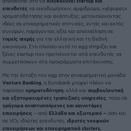
αποσκοπεί στο να
διευκολύνει
startup
και
επενδυτές
να οικοδομήσουν, αμφίδρομα, «γέφυρες»
χρηματοδότησης και ανάπτυξης, μετουσιώνοντας
ιδέες σε επιχειρηματικές επιτυχίες, εντός και εκτός
συνόρων, παράγοντας αξία και απασχόληση σε
τομείς αιχμής
για την ελληνική και τη διεθνή
οικονομία. Στο πλαίσιο αυτό το egg στηρίζει και
ξένες startup που προτείνονται από επενδυτές να
συμμετάσχουν στα προγράμματα επιτάχυνσης.
Με την ένταξη του egg στην επιχειρηματική μονάδα
Venture Banking
, η Eurobank μπορεί πλέον να
παράσχει
χρηματοδότηση
, αλλά και
συμβουλευτική
και εξατομικευμένες τραπεζικές υπηρεσίες
, τόσο σε
γ
ρήγορα αναπτυσσόμενες και καινοτόμες
επιχειρήσεις
– από
Ελλάδα και εξωτερικό –
όσο και
σε VCs, ιδιώτες επενδυτές,
ιδρυτές νεοφυών
επιχειρήσεων και επιχειρηματικά clusters,