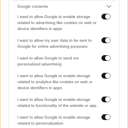
επιχειρήσεις και ερευνητικές ομάδες/spin-off για
Google consents
μεγαλύτερο διάστημα από τον καθιερωμένο ετήσιο
κύκλο επιτάχυνσης.
I want to allow Google to enable storage
related to advertising like cookies on web or
device identifiers in apps.
Να σημειωθεί πως στο πλαίσιο της Ημερίδας,
υπεγράφη
Μνημόνιο Συνεργασίας της
Corallia
I want to allow my user data to be sent to
Ventures
Management
και της
Eurobank
(
egg
Google for online advertising purposes.
accelerator
)
για την ανταλλαγή τεχνογνωσίας και
I want to allow Google to send me
την αμοιβαία αξιοποίηση υποδομών, υπηρεσιών,
personalized advertising.
εμπειριών και καλών πρακτικών στην καινοτομία και
στην επιχειρηματικότητα σε κοινούς τομείς
I want to allow Google to enable storage
ενδιαφέροντος.
related to analytics like cookies on web or
device identifiers in apps.
Από το 2013 που η Eurobank ίδρυσε το egg – enter
I want to allow Google to enable storage
grow go τα αποτελέσματα είναι σημαντικά και
related to functionality of the website or app.
μετρήσιμα. Ενδεικτικά,
460 επιχειρηματικές ομάδες
και
1.600 νέοι επιχειρηματίες
εντάχθηκαν στις
I want to allow Google to enable storage
related to personalization.
πλατφόρμες του egg, με
360 προσλήψεις
ατόμων