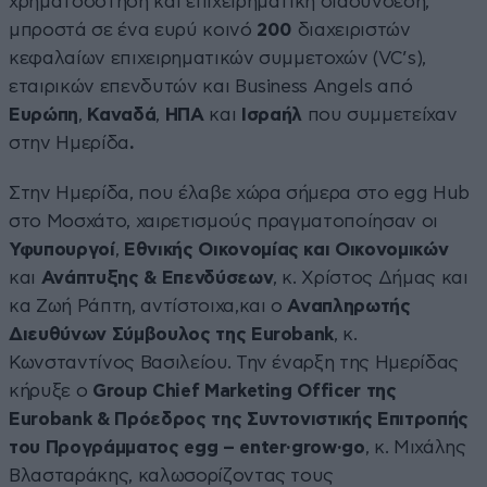
χρηματοδότηση και επιχειρηματική διασύνδεση,
μπροστά σε ένα ευρύ κοινό
200
διαχειριστών
κεφαλαίων επιχειρηματικών συμμετοχών (VC’s),
εταιρικών επενδυτών και Business Angels από
Ευρώπη
,
Καναδά
,
ΗΠΑ
και
Ισραήλ
που συμμετείχαν
στην Ημερίδα
.
Στην Ημερίδα, που έλαβε χώρα σήμερα στο egg Hub
στο Μοσχάτο, χαιρετισμούς πραγματοποίησαν οι
Υφυπουργοί
,
Εθνικής Οικονομίας και Οικονομικών
και
Ανάπτυξης & Επενδύσεων
, κ. Χρίστος Δήμας και
κα Ζωή Ράπτη, αντίστοιχα,και ο
Αναπληρωτής
Διευθύνων Σύμβουλος της
Eurobank
, κ.
Κωνσταντίνος Βασιλείου. Την έναρξη της Ημερίδας
κήρυξε ο
Group Chief Marketing Officer της
Eurobank & Πρόεδρος της Συντονιστικής Επιτροπής
του Προγράμματος egg – enter·grow·go
, κ. Μιχάλης
Βλασταράκης, καλωσορίζοντας τους