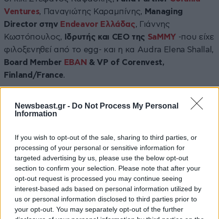
Ventures
, Παναγιώτης Καραμπίνης,
Managing
Director στην
Endeavor Ελλάδας
, Γιάννης
Κωστόπουλος,
Ιδρυτής και CEO της
SaMMY
-που είχε
φιλοξενηθεί από το egg- και η κα Audra Elena Shallal,
Board Member
ΕΒΑΝ
& VP of Corenvest,
Finland/France
.
Κατά τη συζήτηση,
η κλιμάκωση (scale up) και η
Newsbeast.gr -
Do Not Process My Personal
διεύρυνση διαπεριφερειακών συνεργασιών,
Information
διακρατικών ή/και πανευρωπαϊκών συνεργειών,
καθώς και κίνητρα για συγχωνεύσεις και εξαγορές
If you wish to opt-out of the sale, sharing to third parties, or
processing of your personal or sensitive information for
startups για την ταχύτερη ανάπτυξη νέων
targeted advertising by us, please use the below opt-out
επιχειρήσεων αναδείχθηκαν ως δύο βασικές
section to confirm your selection. Please note that after your
προκλήσεις για την επόμενη μέρα του
opt-out request is processed you may continue seeing
οικοσυστήματος
. Εξετάστηκε επίσης πώς μπορεί το
interest-based ads based on personal information utilized by
us or personal information disclosed to third parties prior to
οικοσύστημα και οι φορείς να αυξήσουν τις
your opt-out. You may separately opt-out of the further
πιθανότητες επιτυχίας για ταχύτατα