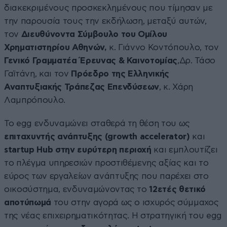
διακεκριμένους προσκεκλημένους που τίμησαν με
την παρουσία τους την εκδήλωση, μεταξύ αυτών,
τον
Διευθύνοντα Σύμβουλο του Ομίλου
Χρηματιστηρίου Αθηνών,
κ. Γιάννο Κοντόπουλο, τον
Γενικό Γραμματέα Έρευνας & Καινοτομίας
,Δρ. Τάσο
Γαϊτάνη, και τον
Πρόεδρο της Ελληνικής
Αναπτυξιακής Τράπεζας Επενδύσεων
, κ. Χάρη
Λαμπρόπουλο.
Το egg ενδυναμώνει σταθερά τη θέση του ως
επιταχυντής ανάπτυξης (
growth
accelerator
)
και
startup
Hub
στην ευρύτερη περιοχή
και εμπλουτίζει
το πλέγμα υπηρεσιών προστιθέμενης αξίας και το
εύρος των εργαλείων ανάπτυξης που παρέχει στο
οικοσύστημα, ενδυναμώνοντας το
12ετές θετικό
αποτύπωμά
του στην αγορά ως ο ισχυρός σύμμαχος
της νέας επιχειρηματικότητας. Η στρατηγική του egg