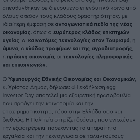
απευθύνθηκαν σε διευρυμένο επενδυτικό κοινό από
όλους σχεδόν τους κλάδους δραστηριότητας, με
ιδιαίτερη έμφαση σε
ανταγωνιστικά πεδία της νέας
οικονομίας
, όπως ο
ευρύτερος κλάδος επιστημών
υγείας
, οι
καινοτόμες τεχνολογίες στον Τουρισμό
, η
άμυνα
, ο
κλάδος τροφίμων και της αγροδιατροφής
,
η
πράσινη οικονομία
, οι
τεχνολογίες πληροφορικής
και επικοινωνιών
.
Ο
Υφυπουργός Εθνικής Οικονομίας και Οικονομικών
,
κ. Χρίστος Δήμας, δήλωσε: «Η εκδήλωση egg
Investor Day αποτελεί μια εξαιρετική πρωτοβουλία
που προάγει την καινοτομία και την
επιχειρηματικότητα, τόσο στην Ελλάδα όσο και
διεθνώς. Η Πολιτεία στηρίζει δράσεις που ενισχύουν
την εξωστρέφεια, παρέχοντας τα απαραίτητα
εργαλεία και την τεχνογνωσία σε ταλαντούχους