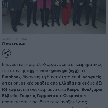
14·02·2025 17:44
Newsroom
Επενδυτική Ημερίδα διοργάνωσε ο επιχειρηματικός
επιταχυντής
egg
–
enter
grow
go
(
egg
)
της
Eurobank
, δίνοντας τη δυνατότητα σε
41 νεοφυείς
επιχειρηματικές ομάδες
από
Ελλάδα
και ακόμα
έξι
(6) χώρες
, και συγκεκριμένα από
Κύπρο, Βουλγαρία
,
Ελβετία
,
Τουρκία
,
Γερμανία
και
Ουκρανία
, να
παρουσιάσουν τις ιδέες τους αναζητώντας