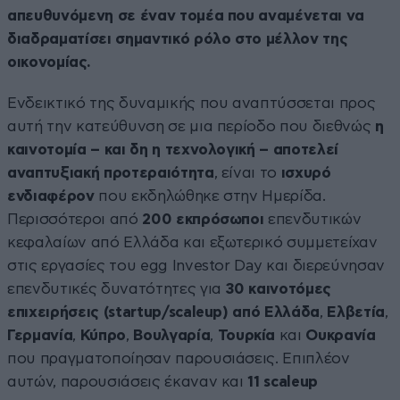
απευθυνόμενη
σε έναν τομέα που αναμένεται να
διαδραματίσει σημαντικό ρόλο στο μέλλον της
οικονομίας.
Ενδεικτικό της δυναμικής που αναπτύσσεται προς
αυτή την κατεύθυνση σε μια περίοδο που διεθνώς
η
καινοτομία – και δη η τεχνολογική – αποτελεί
αναπτυξιακή προτεραιότητα
, είναι το
ισχυρό
ενδιαφέρον
που εκδηλώθηκε στην Ημερίδα.
Περισσότεροι από
200 εκπρόσωποι
επενδυτικών
κεφαλαίων από Ελλάδα και εξωτερικό συμμετείχαν
στις εργασίες του egg Investor Day και διερεύνησαν
επενδυτικές δυνατότητες για
30 καινοτόμες
επιχειρήσεις (startup/scaleup) από Ελλάδα
,
Ελβετία
,
Γερμανία
,
Κύπρο
,
Βουλγαρία
,
Τουρκία
και
Ουκρανία
που πραγματοποίησαν παρουσιάσεις. Επιπλέον
αυτών, παρουσιάσεις έκαναν και
11 scaleup