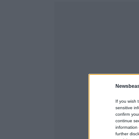
Newsbeast
If you wish 
sensitive in
confirm you
continue se
information 
further disc