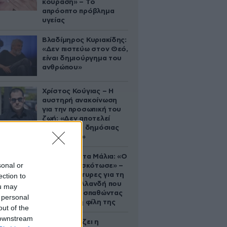
κούραση» – Το
απρόοπτο πρόβλημα
υγείας
Βλαδίμηρος Κυριακίδης:
«Δεν πιστεύω στον Θεό,
είναι δημιούργημα του
ανθρώπου»
Χρίστος Κούγιας – Η
αυστηρή ανακοίνωση
για την προσωπική του
ζωή: «Δεν αποτελεί
αντικείμενο δημόσιας
συζήτησης»
Τραγωδία στα Μάλια: «Ο
sonal or
πανικός τη σκότωσε» –
Τι λένε μάρτυρες για τη
ection to
42χρονη Ολλανδή που
ou may
πνίγηκε προσπαθώντας
 personal
να σώσει τη φίλη της
out of the
 downstream
Πώς σχεδιάζει η