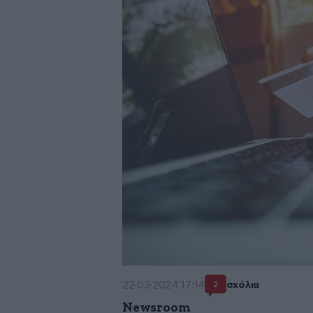
22·03·2024 17:14
σχόλια
2
Newsroom