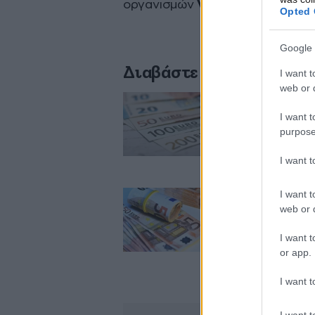
οργανισμών
VISA και MASTERC
Opted 
Google 
Διαβάστε σχετικά
I want t
web or d
I want t
Μπλόκο από την 
purpose
επιχειρήσεων – Θ
I want 
I want t
web or d
Ποιες φορο-υποθέσ
αποκάλυψη κρυφώ
I want t
or app.
I want t
I want t