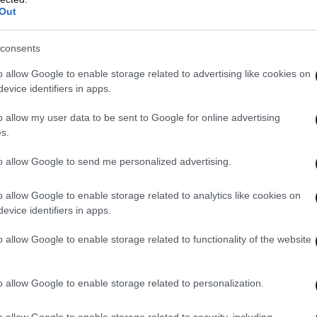
ARD.
Out
consents
o allow Google to enable storage related to advertising like cookies on
evice identifiers in apps.
o allow my user data to be sent to Google for online advertising
εφορία στη φοροδιαφυγή εποχικών
s.
εσπίζεται ο ενδιάμεσος φόρος
to allow Google to send me personalized advertising.
o allow Google to enable storage related to analytics like cookies on
evice identifiers in apps.
εις ανοίγουν για έλεγχο – Σαφάρι για την
ν εισοδημάτων, απάτες στο ΦΠΑ
o allow Google to enable storage related to functionality of the website
o allow Google to enable storage related to personalization.
o allow Google to enable storage related to security, including