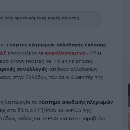
 στις προτεινόμενες πηγές σου στη
 και
κάρτες πληρωμών αλλοδαπής έκδοσης
ΔΕ
έχουν πλέον οι
φορολογούμενοι
. «Μια
ρα στους πολίτες και τις επιχειρήσεις,
μερινές συναλλαγές
κατόχων αλλοδαπών
εις στην Ελλάδα», τόνισε ο Διοικητής της
ή λειτουργία το σ
ύστημα αποδοχής πληρωμών
σης
στο δίκτυο EFT/POS και e-POS της
όδων, καθώς και e-POS για το e-Παράβολο.