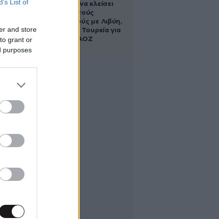
B’s List of
κυβέρνηση να κλείσει
τους ανοιχτούς
λογαριασμούς με Λιβύη,
er and store
Αλβανία και Τουρκία για
to grant or
τη χάραξη ΑΟΖ
ed purposes