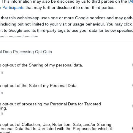
. This information may also be disclosed by us to third parties on the
IA
Participants
that may further disclose it to other third parties.
 that this website/app uses one or more Google services and may gath
including but not limited to your visit or usage behaviour. You may click 
 to Google and its third-party tags to use your data for below specifi
ogle consent section.
l Data Processing Opt Outs
ς συναλλαγής ομογενών, κατοίκων
o opt-out of the Sharing of my personal data.
χειρήσεων με την ΑΑΔΕ,
αποτελώντας ένα
In
τιστοποιεί την εξυπηρέτηση και διευκολύνει
όρφωση.
o opt-out of the Sale of my Personal Data.
In
ον να εκπληρώνουν φορολογικές και λοιπές
to opt-out of processing my Personal Data for Targeted
ing.
ή ΕΝΦΙΑ, e-Παράβολου, τελών πλοίων
In
ΑΗ) και λοιπών βεβαιωμένων οφειλών, κάνοντας
o opt-out of Collection, Use, Retention, Sale, and/or Sharing
ς, που φέρουν τα σήματα των διεθνών
ersonal Data that Is Unrelated with the Purposes for which it
lected.