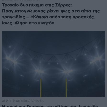
Τροχαίο δυστύχημα στις Σέρρες:
Πραγματογνώμονας ρίχνει φως στα αίτια της
τραγωδίας – «Κάποια απόσπαση προσοχής,
ίσως μίλησε στο κινητό»
ΑΘΛΗΤΙΚΑ
07·08·2026 15:45
Η οργή για Γουόκαπ, το μέλλον του Ιωαννίδη