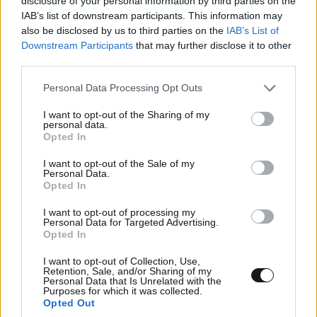
disclosure of your personal information by third parties on the
IAB’s list of downstream participants. This information may
also be disclosed by us to third parties on the
IAB’s List of
Downstream Participants
that may further disclose it to other
third parties.
Please note that this website/app uses one or more Google
Personal Data Processing Opt Outs
services and may gather and store information including but
not limited to your visit or usage behaviour. You may click to
I want to opt-out of the Sharing of my
personal data.
grant or deny consent to Google and its third-party tags to
Opted In
use your data for below specified purposes in below Google
Η ανακάλυψη των επιστημόνων για τον Ήλιο –
consent section.
I want to opt-out of the Sale of my
Βίντεο από τις μικροσκοπικές δίνες στην
Personal Data.
επιφάνεια
Opted In
I want to opt-out of processing my
Personal Data for Targeted Advertising.
Opted In
I want to opt-out of Collection, Use,
Retention, Sale, and/or Sharing of my
Personal Data that Is Unrelated with the
Purposes for which it was collected.
Opted Out