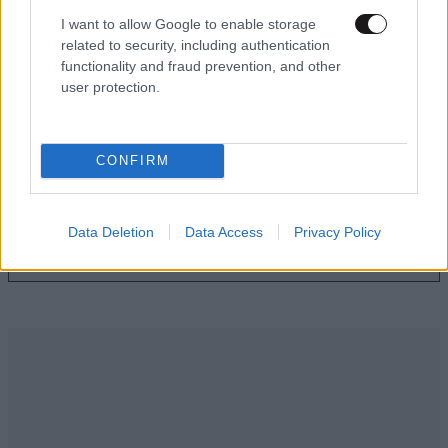
I want to allow Google to enable storage
related to security, including authentication
functionality and fraud prevention, and other
Προειδοποίηση από τον Ευθύμη Λέκκα: «Η
user protection.
φωτιά μπορεί να καίει υπόγεια για μήνες»
CONFIRM
Ακολουθήστε το
NEWSBEAST
στο
Google News
Data Deletion
Data Access
Privacy Policy
και μάθετε πρώτοι όλες τις ειδήσεις