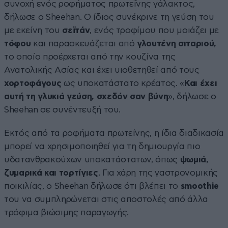
συνοχή ενός ροφήματος πρωτεΐνης γάλακτος,
δήλωσε ο Sheehan. Ο ίδιος συνέκρινε τη γεύση του
με εκείνη του
σεϊτάν
, ενός τροφίμου που μοιάζει με
τόφου
και παρασκευάζεται από
γλουτένη σιταριού,
το οποίο προέρχεται από την κουζίνα της
Ανατολικής Ασίας και έχει υιοθετηθεί από τους
χορτοφάγους
ως υποκατάστατο κρέατος. «
Και έχει
αυτή τη γλυκιά γεύση, σχεδόν σαν βύνη
», δήλωσε ο
Sheehan σε συνέντευξή του.
Εκτός από τα ροφήματα πρωτεΐνης, η ίδια διαδικασία
μπορεί να χρησιμοποιηθεί για τη δημιουργία πιο
υδατανθρακούχων υποκατάστατων, όπως
ψωμιά,
ζυμαρικά και τορτίγιες
. Για χάρη της γαστρονομικής
ποικιλίας, ο Sheehan δήλωσε ότι βλέπει το
smoothie
του να συμπληρώνεται στις αποστολές από άλλα
τρόφιμα βιώσιμης παραγωγής.