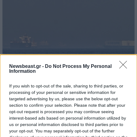
Newsbeast.gr -
Do Not Process My Personal
Information
Στενά του Ορμούζ: Οι νέες απαιτήσεις του Ιράν
If you wish to opt-out of the sale, sharing to third parties, or
ένα βήμα πριν συμφωνήσει με το Ομάν – Η
processing of your personal or sensitive information for
targeted advertising by us, please use the below opt-out
διαφωνία για τα τέλη διέλευσης
section to confirm your selection. Please note that after your
opt-out request is processed you may continue seeing
interest-based ads based on personal information utilized by
us or personal information disclosed to third parties prior to
your opt-out. You may separately opt-out of the further