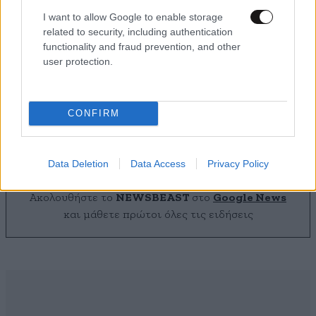
I want to allow Google to enable storage
related to security, including authentication
functionality and fraud prevention, and other
user protection.
Τρεις νεκροί και 12 τραυματίες στην Ουκρανία
από νέα ρωσικά πλήγματα το βράδυ του
Σαββάτου – Μεγαλώνει η πίεση στην αεράμυνα
CONFIRM
Data Deletion
Data Access
Privacy Policy
Ακολουθήστε το
NEWSBEAST
στο
Google News
και μάθετε πρώτοι όλες τις ειδήσεις