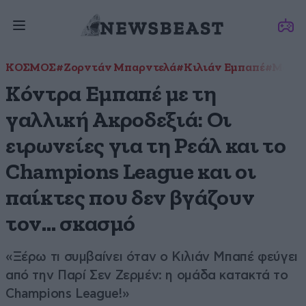
ΚΟΣΜΟΣ
#Ζορντάν Μπαρντελά
#Κιλιάν Εμπαπέ
#Μαρίν
Κόντρα Εμπαπέ με τη
γαλλική Ακροδεξιά: Οι
ειρωνείες για τη Ρεάλ και το
Champions League και οι
παίκτες που δεν βγάζουν
τον… σκασμό
«Ξέρω τι συμβαίνει όταν ο Κιλιάν Μπαπέ φεύγει
από την Παρί Σεν Ζερμέν: η ομάδα κατακτά το
Champions League!»