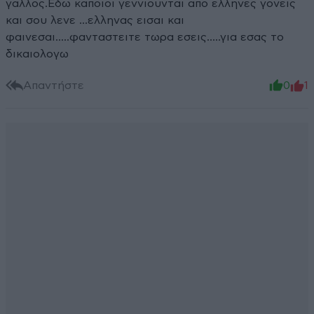
γαλλος.Εδω καποιοι γεννιουνται απο ελληνες γονεις
και σου λενε ...ελληνας εισαι και
φαινεσαι.....φανταστειτε τωρα εσεις.....για εσας το
δικαιολογω
Απαντήστε
0
1