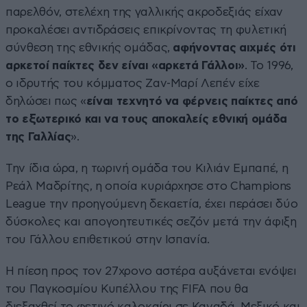
παρελθόν, στελέχη της γαλλικής ακροδεξιάς είχαν
προκαλέσει αντιδράσεις επικρίνοντας τη φυλετική
σύνθεση της εθνικής ομάδας,
αφήνοντας αιχμές ότι
αρκετοί παίκτες δεν είναι «αρκετά Γάλλοι»
. Το 1996,
ο ιδρυτής του κόμματος Ζαν-Μαρί Λεπέν είχε
δηλώσει πως «
είναι τεχνητό να φέρνεις παίκτες από
το εξωτερικό και να τους αποκαλείς εθνική ομάδα
της Γαλλίας
».
Την ίδια ώρα, η τωρινή ομάδα του Κιλιάν Εμπαπέ, η
Ρεάλ Μαδρίτης, η οποία κυριάρχησε στο Champions
League την προηγούμενη δεκαετία, έχει περάσει δύο
δύσκολες και απογοητευτικές σεζόν μετά την άφιξη
του Γάλλου επιθετικού στην Ισπανία.
Η πίεση προς τον 27χρονο αστέρα αυξάνεται ενόψει
του Παγκοσμίου Κυπέλλου της FIFA που θα
διεξαχθεί το φετινό καλοκαίρι σε Καναδά, Μεξικό και