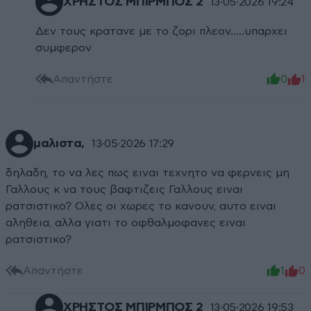
XΡΗΣΤΟΣ ΜΠΙΡΜΠΟΣ 2
13·05·2026 19:24
Δεν τους κρατανε με το ζορι πλεον.....υπαρχει
συμφερον
Απαντήστε
0
1
μαλιστα,
13·05·2026 17:29
δηλαδη, το να λες πως ειναι τεχνητο να φερνεις μη
Γαλλους κ να τους βαφτιζεις Γαλλους ειναι
ρατσιστικο? Ολες οι χωρες το κανουν, αυτο ειναι
αληθεια, αλλα γιατι το οφθαλμοφανες ειναι
ρατσιστικο?
Απαντήστε
1
0
XΡΗΣΤΟΣ ΜΠΙΡΜΠΟΣ 2
13·05·2026 19:53