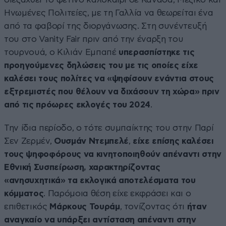
Ηνωμένες Πολιτείες, με τη Γαλλία να θεωρείται ένα
από τα φαβορί της διοργάνωσης. Στη συνέντευξή
του στο Vanity Fair πριν από την έναρξη του
τουρνουά, ο Κιλιάν Εμπαπέ
υπερασπίστηκε τις
προηγούμενες δηλώσεις του με τις οποίες είχε
καλέσει τους πολίτες να «ψηφίσουν ενάντια στους
εξτρεμιστές που θέλουν να διχάσουν τη χώρα» πριν
από τις πρόωρες εκλογές του 2024
.
Την ίδια περίοδο, ο τότε συμπαίκτης του στην Παρί
Σεν Ζερμέν,
Ουσμάν Ντεμπελέ
,
είχε επίσης καλέσει
τους ψηφοφόρους να κινητοποιηθούν απέναντι στην
Εθνική Συσπείρωση, χαρακτηρίζοντας
«ανησυχητικά» τα εκλογικά αποτελέσματα του
κόμματος
. Παρόμοια θέση είχε εκφράσει και ο
επιθετικός
Μάρκους Τουράμ
, τονίζοντας ότι
ήταν
αναγκαίο να υπάρξει αντίσταση απέναντι στην