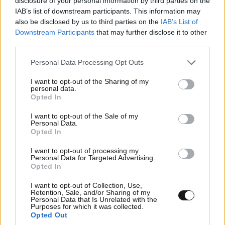
disclosure of your personal information by third parties on the
IAB’s list of downstream participants. This information may
also be disclosed by us to third parties on the
IAB’s List of
Downstream Participants
that may further disclose it to other
third parties.
Please note that this website/app uses one or more Google
Personal Data Processing Opt Outs
services and may gather and store information including but
not limited to your visit or usage behaviour. You may click to
I want to opt-out of the Sharing of my
personal data.
grant or deny consent to Google and its third-party tags to
Opted In
use your data for below specified purposes in below Google
Καναδάς: Σε κατάσταση έκτακτης ανάγκης η
consent section.
I want to opt-out of the Sale of my
Βρετανική Κολομβία – Ανεξέλεγκτες οι φωτιές,
Personal Data.
Opted In
χιλιάδες εκκενώνουν
I want to opt-out of processing my
Personal Data for Targeted Advertising.
Opted In
I want to opt-out of Collection, Use,
Retention, Sale, and/or Sharing of my
Personal Data that Is Unrelated with the
Purposes for which it was collected.
Opted Out