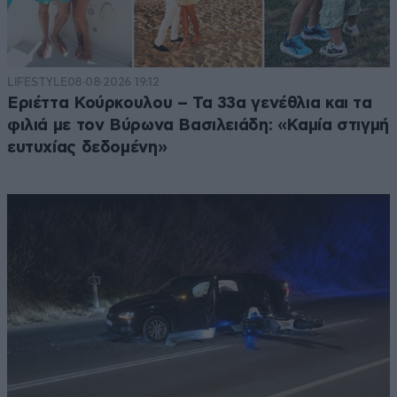
LIFESTYLE
08·08·2026 19:12
Εριέττα Κούρκουλου – Τα 33α γενέθλια και τα
φιλιά με τον Βύρωνα Βασιλειάδη: «Καμία στιγμή
ευτυχίας δεδομένη»