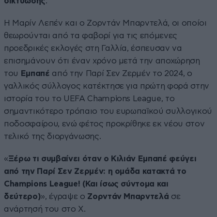
δικτύωσης
.
Η Μαρίν Λεπέν και ο Ζορντάν Μπαρντελά, οι οποίοι
θεωρούνται από τα φαβορί για τις επόμενες
προεδρικές εκλογές στη Γαλλία, έσπευσαν να
επισημάνουν ότι έναν χρόνο μετά την αποχώρηση
του
Εμπαπέ
από την Παρί Σεν Ζερμέν το 2024, ο
γαλλικός σύλλογος κατέκτησε για πρώτη φορά στην
ιστορία του το UEFA Champions League, το
σημαντικότερο τρόπαιο του ευρωπαϊκού συλλογικού
ποδοσφαίρου, ενώ φέτος προκρίθηκε εκ νέου στον
τελικό της διοργάνωσης.
«
Ξέρω τι συμβαίνει όταν ο Κιλιάν
Εμπαπέ
φεύγει
από την Παρί Σεν Ζερμέν: η ομάδα κατακτά το
Champions League! (Και ίσως σύντομα και
δεύτερο)
», έγραψε ο
Ζορντάν Μπαρντελά
σε
ανάρτησή του στο X.