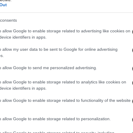
Out
σα, ο οποίος έχει κλειστεί στο βουλευτικό του
 τους πολίτες να προσέλθουν και να εμποδίσουν
consents
 αρχές επιβολής του νόμου βρίσκονται καθ’ οδόν
o allow Google to enable storage related to advertising like cookies on
λληψης από το ΔΠΔ.
evice identifiers in apps.
βρίου που δόθηκε στη δημοσιότητα τη Δευτέρα,
o allow my user data to be sent to Google for online advertising
s.
γού της αστυνομίας με την κατηγορία
ς, τα ίδια εγκλήματα για τα οποία κατηγορείται
to allow Google to send me personalized advertising.
νει τη δίκη στη Χάγη μετά τη σύλληψή του
o allow Google to enable storage related to analytics like cookies on
evice identifiers in apps.
ανώτερος αξιωματικός του Ντουτέρτε,
o allow Google to enable storage related to functionality of the website
ολή κατά την οποία σκοτώθηκαν χιλιάδες
ών, με ομάδες ανθρωπίνων δικαιωμάτων να
o allow Google to enable storage related to personalization.
υστηματικές δολοφονίες και συγκαλύψεις. Η
o allow Google to enable storage related to security, including