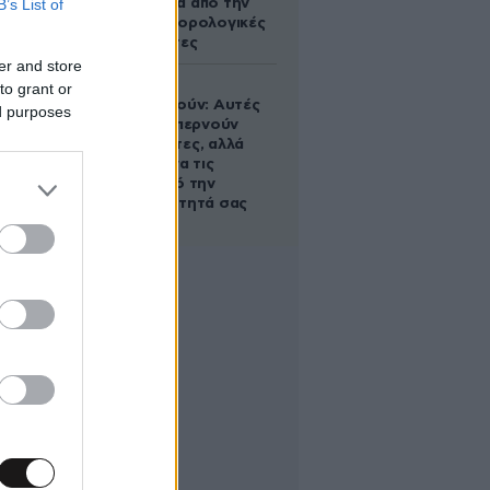
B’s List of
τηλεφώνημα από την
ΑΑΔΕ για φορολογικές
εκκρεμότητες
er and store
Ογκολόγοι
to grant or
προειδοποιούν: Αυτές
ed purposes
οι τροφές, περνούν
απαρατήρητες, αλλά
καλό είναι να τις
βγάλετε από την
καθημερινότητά σας