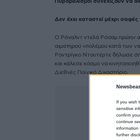
Πυροβολισμοί συνεχίζουν να α
Δεν έχει καταστεί μέχρι σαφές γ
Ο Ρόναλντ ντελά Ρόσαμ πρώην α
αιματηρού «πολέμου κατά των ν
Ροντρίγκο Ντουτέρτε δήλωσε σήμ
και κάλεσε κόσμο να κινητοποιηθ
Διεθνές Ποινικό Δικαστήριο.
Newsbeast
If you wish 
sensitive in
confirm you
continue se
information 
further disc