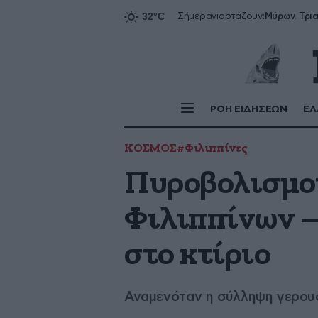
Σήμερα
γιορτάζουν:
ΡΟΗ ΕΙΔΗΣΕΩΝ
ΕΛ
ΚΟΣΜΟΣ
#Φιλιππίνες
Πυροβολισμοί
Φιλιππίνων –
στο κτίριο
Αναμενόταν η σύλληψη γερουσ