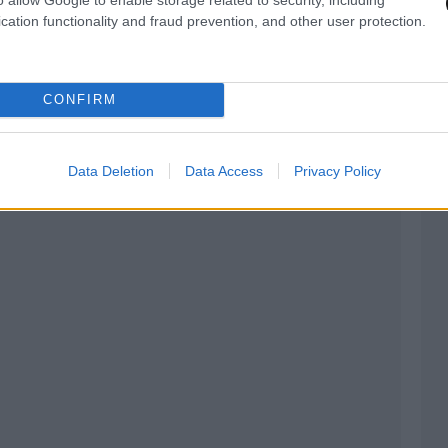
ίες και λέει ότι οι περισσότεροι από τις 6.000
cation functionality and fraud prevention, and other user protection.
 κατά των ναρκωτικών ήταν όλοι ένοπλοι και
CONFIRM
ός αριθμός των νεκρών μπορεί να μην γίνει ποτέ
Data Deletion
Data Access
Privacy Policy