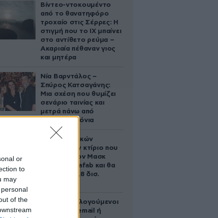
Βίντεο-ντοκουμέντο
από το θανατηφόρο
τροχαίο στις Σέρρες: Η
στιγμή που το ΙΧ μπαίνει
στο αντίθετο ρεύμα –
Ακαριαία πέθαναν γιος
και μητέρα
Νία Βαρντάλος –
Σπύρος Κατσαγάνης:
Μια σχέση που θυμίζει
σενάριο ταινίας και
μετρά πάνω από
τέσσερα χρόνια
Το φαραωνικών
διαστάσεων κτίριο που
χτίζει ο Έλον Μασκ
sonal or
λέγεται Terafab και θα
ection to
κοστίσει 16,8 δισ.
ou may
δολάρια
 personal
out of the
Ποιοι φορολογούμενοι
 downstream
θα λάβουν email ή