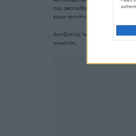
αστυνομία απορρίπτει τις κατηγορ
authenti
που σκοτώθηκαν σε επιχειρήσεις
είχαν αντισταθεί στη σύλληψη.
Ακτιβιστές λένε ότι ο πραγματικ
γνωστός.