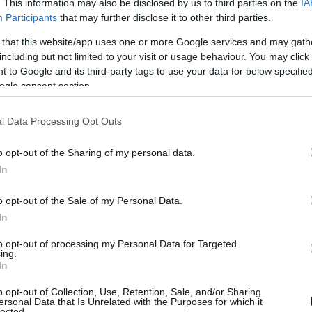
. This information may also be disclosed by us to third parties on the
IA
Participants
that may further disclose it to other third parties.
 that this website/app uses one or more Google services and may gath
including but not limited to your visit or usage behaviour. You may click 
 to Google and its third-party tags to use your data for below specifi
ogle consent section.
l Data Processing Opt Outs
o opt-out of the Sharing of my personal data.
In
o opt-out of the Sale of my Personal Data.
In
to opt-out of processing my Personal Data for Targeted
ing.
In
o opt-out of Collection, Use, Retention, Sale, and/or Sharing
ersonal Data that Is Unrelated with the Purposes for which it
lected.