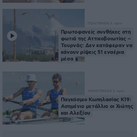
ΠΟΛΙΤΙΚΗ
36 λ. πριν
Πρωτοφανείς συνθήκες στη
φωτιά της Αττικοβοιωτίας –
Τουρνάς: Δεν κατάφεραν να
κάνουν ρίψεις 51 εναέρια
μέσα
ΑΘΛΗΤΙΚΑ
42 λ. πριν
Παγκόσμιο Κωπηλασίας Κ19:
Ασημένιο μετάλλιο οι Χιώτης
και Αλεξίου