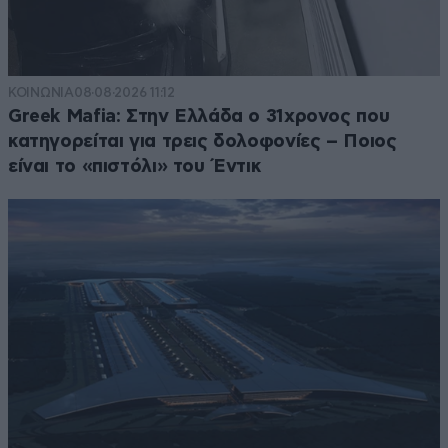
ΚΟΙΝΩΝΙΑ
08·08·2026 11:12
Greek Mafia: Στην Ελλάδα ο 31χρονος που
κατηγορείται για τρεις δολοφονίες – Ποιος
είναι το «πιστόλι» του Έντικ