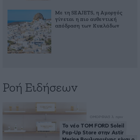
Με τη SEAJETS, η Αμοργός
γίνεται η πιο αυθεντική
απόδραση των Κυκλάδων
Ροή Ειδήσεων
ΟΜΟΡΦΙΑ
5 λ. πριν
Το νέο TOM FORD Soleil
Pop-Up Store στην Astir
Marina Βουλιαγμένης είναι ο