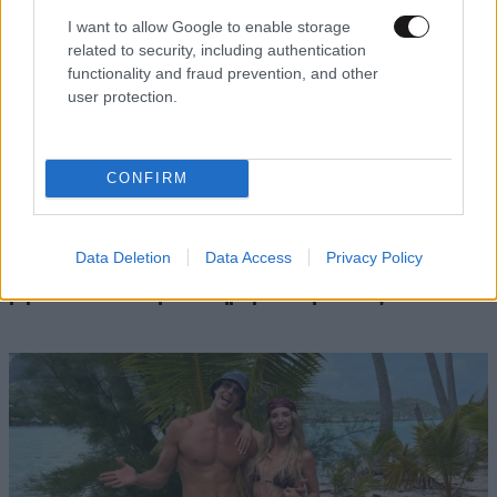
I want to allow Google to enable storage
related to security, including authentication
functionality and fraud prevention, and other
user protection.
CONFIRM
ΔΙΑΤΡΟΦΗ
08·08·2026 08:30
Ογκολόγοι προειδοποιούν: Αυτές οι τροφές,
Data Deletion
Data Access
Privacy Policy
περνούν απαρατήρητες, αλλά καλό είναι να τις
βγάλετε από την καθημερινότητά σας