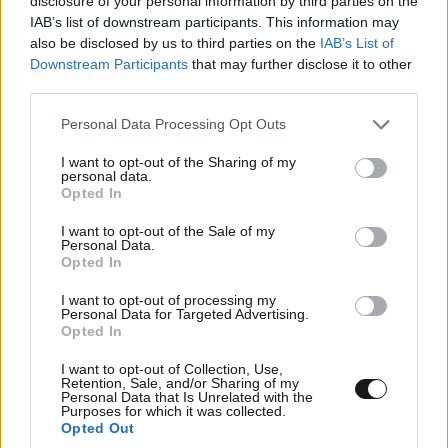
disclosure of your personal information by third parties on the
σχέση που θυμίζει σενάριο ταινίας και μετρά
IAB’s list of downstream participants. This information may
πάνω από τέσσερα χρόνια
also be disclosed by us to third parties on the
IAB’s List of
Downstream Participants
that may further disclose it to other
third parties.
Please note that this website/app uses one or more Google
Personal Data Processing Opt Outs
services and may gather and store information including but
not limited to your visit or usage behaviour. You may click to
I want to opt-out of the Sharing of my
personal data.
grant or deny consent to Google and its third-party tags to
Opted In
use your data for below specified purposes in below Google
consent section.
I want to opt-out of the Sale of my
Personal Data.
Opted In
I want to opt-out of processing my
Personal Data for Targeted Advertising.
Opted In
I want to opt-out of Collection, Use,
Retention, Sale, and/or Sharing of my
Personal Data that Is Unrelated with the
Purposes for which it was collected.
Opted Out