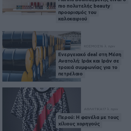
πιο πολυτελής beauty
προορισμός του
καλοκαιριού
ΚΟΣΜΟΣ
16 λ. πριν
Ενεργειακό deal στη Μέση
Ανατολή: Ιράκ και Ιράν σε
τροχιά συμφωνίας για το
πετρέλαιο
ΑΘΛΗΤΙΚΑ
17 λ. πριν
Περού: Η φανέλα με τους
χίλιους χορηγούς