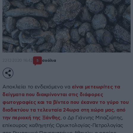
22·12·2020 16:42
σχόλια
5
Αποκλείει το ενδεχόμενο να
είναι μετεωρίτες τα
δείγματα που διακρίνονται στις διάφορες
φωτογραφίες και τα βίντεο που έκαναν το γύρο του
διαδικτύου τα τελευταία 24ωρα στη χώρα μας, από
την περιοχή της Ξάνθης
, ο Δρ Γιάννης Μπαζιώτης,
επίκουρος καθηγητής Ορυκτολογίας-Πετρολογίας