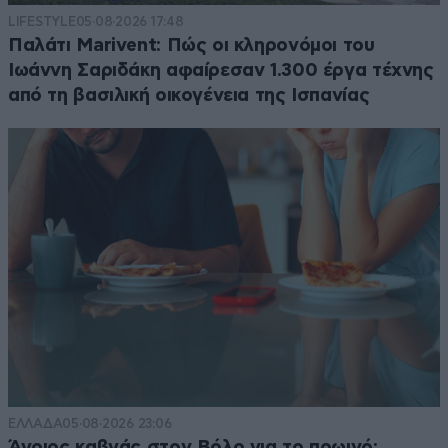
LIFESTYLE
05·08·2026 17:48
Παλάτι Marivent: Πώς οι κληρονόμοι του
Ιωάννη Σαριδάκη αφαίρεσαν 1.300 έργα τέχνης
από τη βασιλική οικογένεια της Ισπανίας
ΕΛΛΑΔΑ
05·08·2026 23:06
Άγριος καβγάς στον Βόλο για το πρωινό: