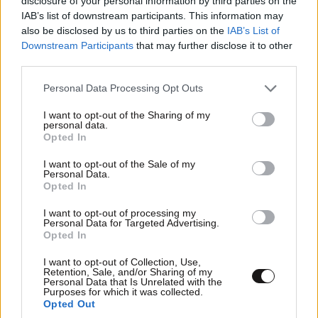
disclosure of your personal information by third parties on the
IAB’s list of downstream participants. This information may
also be disclosed by us to third parties on the
IAB’s List of
Downstream Participants
that may further disclose it to other
third parties.
Please note that this website/app uses one or more Google
Personal Data Processing Opt Outs
services and may gather and store information including but
not limited to your visit or usage behaviour. You may click to
I want to opt-out of the Sharing of my
personal data.
grant or deny consent to Google and its third-party tags to
Opted In
use your data for below specified purposes in below Google
consent section.
I want to opt-out of the Sale of my
Personal Data.
Opted In
I want to opt-out of processing my
Personal Data for Targeted Advertising.
Σαν σήμερα 6 Αυγούστου: Πεθαίνει η Ρίτα
Opted In
Σακελλαρίου, η λαϊκή ντίβα που έκανε τη ζωή
I want to opt-out of Collection, Use,
της τραγούδι
Retention, Sale, and/or Sharing of my
Personal Data that Is Unrelated with the
Purposes for which it was collected.
Opted Out