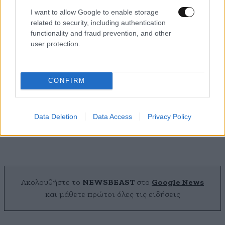
I want to allow Google to enable storage
related to security, including authentication
functionality and fraud prevention, and other
user protection.
CONFIRM
Η σορός που εντοπίστηκε στην Σύμη
ταυτοποιήθηκε ως του 8ου αγνοούμενου
Data Deletion
Data Access
Privacy Policy
Γερμανού τουρίστα
Ακολουθήστε το
NEWSBEAST
στο
Google News
και μάθετε πρώτοι όλες τις ειδήσεις