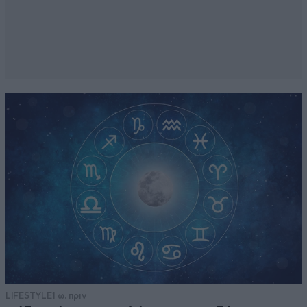
LIFESTYLE
1 ω. πριν