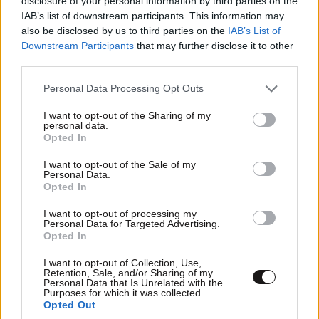
disclosure of your personal information by third parties on the
IAB’s list of downstream participants. This information may
also be disclosed by us to third parties on the
IAB’s List of
Downstream Participants
that may further disclose it to other
third parties.
Η «Οδύσσεια» του Κρίστοφερ Νόλαν γίνεται
Please note that this website/app uses one or more Google
πηγή έμπνευσης για εικαστική έκθεση στο
Personal Data Processing Opt Outs
services and may gather and store information including but
Ίδρυμα Μιχάλης Κακογιάννης
not limited to your visit or usage behaviour. You may click to
I want to opt-out of the Sharing of my
personal data.
grant or deny consent to Google and its third-party tags to
Opted In
use your data for below specified purposes in below Google
consent section.
I want to opt-out of the Sale of my
Personal Data.
Opted In
I want to opt-out of processing my
Personal Data for Targeted Advertising.
Opted In
I want to opt-out of Collection, Use,
Retention, Sale, and/or Sharing of my
Personal Data that Is Unrelated with the
Purposes for which it was collected.
Opted Out