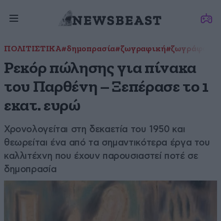
ΠΟΛΙΤΙΣΤΙΚΑ
#δημοπρασία
#ζωγραφική
#ζωγράφος
#
Ρεκόρ πώλησης για πίνακα
του Παρθένη – Ξεπέρασε το 1
εκατ. ευρώ
Χρονολογείται στη δεκαετία του 1950 και
θεωρείται ένα από τα σημαντικότερα έργα του
καλλιτέχνη που έχουν παρουσιαστεί ποτέ σε
δημοπρασία