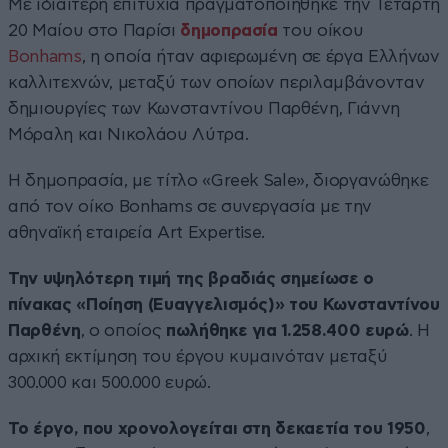
Με ιδιαίτερη επιτυχία πραγματοποιήθηκε την Τετάρτη
20 Μαίου στο Παρίσι
δημοπρασία
του οίκου
Bonhams
, η οποία ήταν αφιερωμένη σε έργα Ελλήνων
καλλιτεχνών, μεταξύ των οποίων περιλαμβάνονταν
δημιουργίες των Κωνσταντίνου Παρθένη, Γιάννη
Μόραλη και Νικολάου Λύτρα.
Η δημοπρασία, με τίτλο «Greek Sale», διοργανώθηκε
από τον οίκο Bonhams σε συνεργασία με την
αθηναϊκή εταιρεία Art Expertise.
Την υψηλότερη τιμή της βραδιάς σημείωσε ο
πίνακας «Ποίηση (Ευαγγελισμός)» του Κωνσταντίνου
Παρθένη
, ο οποίος
πωλήθηκε για 1.258.400 ευρώ
. Η
αρχική εκτίμηση του έργου κυμαινόταν μεταξύ
300.000 και 500.000 ευρώ.
Το έργο, που χρονολογείται στη δεκαετία του 1950
,