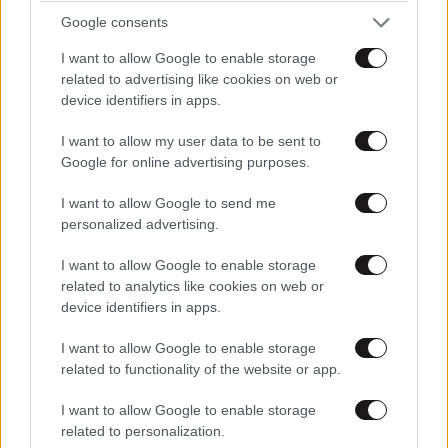
Google consents
νερά τα οποία αναγκαζόμαστε αυτήν την εποχή να
διασχίσουμε.
I want to allow Google to enable storage
related to advertising like cookies on web or
Σας διαβεβαιώνω ότι στο μέτωπο της εξωτερικής και
device identifiers in apps.
της αμυντικής πολιτικής ποτέ η Ελλάδα δεν ήταν
I want to allow my user data to be sent to
ισχυρότερη, με περισσότερες συμμαχίες, με
Google for online advertising purposes.
ισχυρότερες Ένοπλες Δυνάμεις. Με την εικόνα της
χώρας μας να έχει αλλάξει τελείως στο εξωτερικό.
I want to allow Google to send me
personalized advertising.
Με την Ελλάδα να έχει αυξημένη αξιοπιστία σήμερα,
να είναι μία χώρα-γέφυρα μεταξύ της Ευρώπης, της
I want to allow Google to enable storage
Μέσης Ανατολής. Η γνώμη μας να μετράει αυτή τη
related to analytics like cookies on web or
στιγμή στην Ευρώπη σε όλες τις σημαντικές
device identifiers in apps.
συζητήσεις οι οποίες γίνονται. Αυτή είναι η Ελλάδα
I want to allow Google to enable storage
για την οποία έχουμε κάθε λόγο να είμαστε
related to functionality of the website or app.
υπερήφανοι.
I want to allow Google to enable storage
Αυτό το οποίο θέλω να σας πω, επειδή ξέρω πολύ
related to personalization.