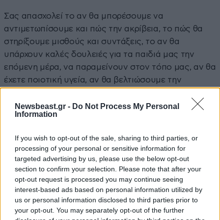
Σας απασχολεί το αν θα μπορέσουμε να
αντιμετωπίσουμε και πώς την ακρίβεια, το πώς θα
στηρίξουμε μισθούς και συντάξεις, το αν θα
υπάρχουν καλές δουλειές για τα παιδιά μας την
επόμενη μέρα, να παραμείνουν στον τόπο μας, αν θα
έχετε ποιοτική υγεία, αν θα βελτιώσουμε την
εκπαίδευση.
Newsbeast.gr -
Do Not Process My Personal
Information
Αυτά είναι τα ζητήματα τα οποία απασχολούν τους
πολίτες και εγώ έχω κάνει μία συνειδητή επιλογή, ως
If you wish to opt-out of the sale, sharing to third parties, or
Πρωθυπουργός, αλλά και ως Πρόεδρος της μεγάλης
processing of your personal or sensitive information for
μας παράταξης, να μην αναμετριέμαι και να μην
targeted advertising by us, please use the below opt-out
συναντιέμαι, θα έλεγα, στους διαδρόμους της
section to confirm your selection. Please note that after your
τοξικότητας με την αντιπολίτευση, αλλά να
opt-out request is processed you may continue seeing
interest-based ads based on personal information utilized by
εξακολουθώ να σκύβω πάνω στα προβλήματα των
us or personal information disclosed to third parties prior to
πολιτών, να υλοποιούμε το κυβερνητικό μας έργο
your opt-out. You may separately opt-out of the further
και να προσπαθούμε κάθε μέρα να κάνουμε τις ζωές