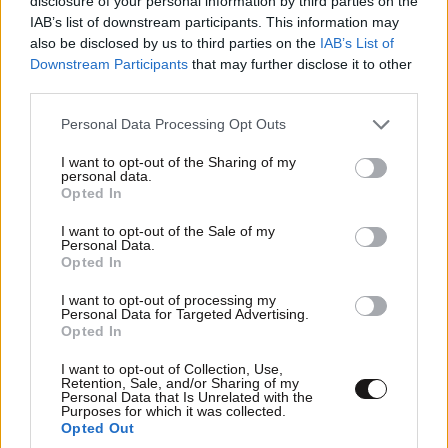
disclosure of your personal information by third parties on the
των πολιτών λίγο καλύτερες.
IAB’s list of downstream participants. This information may
also be disclosed by us to third parties on the
IAB’s List of
Downstream Participants
that may further disclose it to other
Μην έχουμε καμία αμφιβολία. Αντιμετωπίζουμε ως
third parties.
χώρα, ο κόσμος αντιμετωπίζει μεγάλες προκλήσεις.
Είχα την ευκαιρία να μιλήσω και γι’ αυτές στο
Please note that this website/app uses one or more Google
Personal Data Processing Opt Outs
services and may gather and store information including but
Συνέδριό μας.
not limited to your visit or usage behaviour. You may click to
I want to opt-out of the Sharing of my
personal data.
grant or deny consent to Google and its third-party tags to
Επί τη ευκαιρία, θέλω να σας ευχαριστήσω αυτούς
Opted In
use your data for below specified purposes in below Google
που βρεθήκατε στο Συνέδριο. Κάναμε ένα
consent section.
I want to opt-out of the Sale of my
εντυπωσιακό Συνέδριο. Αποδείξαμε ότι τα μέλη της
Personal Data.
Opted In
Νέας Δημοκρατίας είναι η ραχοκοκαλιά μας. Εσείς
μας δίνετε δύναμη. Εσείς θα μας οδηγήσετε στις
I want to opt-out of processing my
Personal Data for Targeted Advertising.
επόμενες εκλογές.
Opted In
Όμως, ο κόσμος γύρω μας, φίλες και φίλοι, είναι
I want to opt-out of Collection, Use,
Retention, Sale, and/or Sharing of my
ένας ταραγμένος κόσμος. Και το πρώτο μέλημα κάθε
Personal Data that Is Unrelated with the
Purposes for which it was collected.
υπεύθυνου Πρωθυπουργού είναι να κρατήσει το
Opted Out
σκάφος της πατρίδας μας ασφαλές στα ταραγμένα