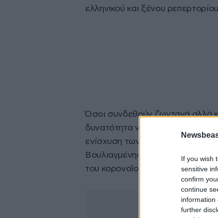
ελληνικού και ξένου ρεπερτορίου
Όσοι συνδεθούν ζωντανά αλλά κα
δυνατότητα να συμβάλουν οικονο
Newsbeast
ενίσχυση των κοινωνικών δομών
Βουλιαγμένης οι οποίες αντιμετ
If you wish 
του κορονοϊού.
sensitive in
confirm you
continue se
information 
further disc