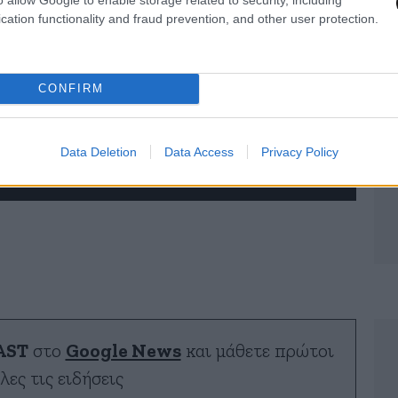
cation functionality and fraud prevention, and other user protection.
CONFIRM
Data Deletion
Data Access
Privacy Policy
AST
στο
Google News
και μάθετε πρώτοι
λες τις ειδήσεις