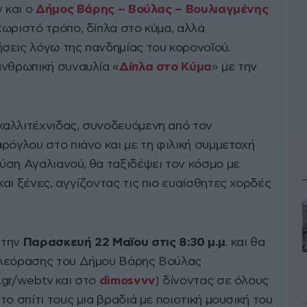
ν και ο
Δήμος Βάρης – Βούλας – Βουλιαγμένης
ωριστό τρόπο, δίπλα στο κύμα, αλλά
σεις λόγω της πανδημίας του κορονοϊού.
ανθρωπική συναυλία «
Δίπλα στο Κύμα
» με την
καλλιτέχνιδας, συνοδευόμενη από τον
ρόγλου στο πιάνο και με τη φιλική συμμετοχή
ύση Αγαλιανού, θα ταξιδέψει τον κόσμο με
αι ξένες, αγγίζοντας τις πιο ευαίσθητες χορδές
 την
Παρασκευή 22 Μαΐου στις 8:30 μ.μ
. και θα
ηλεόρασης του Δήμου Βάρης Βούλας
.gr/webtv και στο
dimosvvv
) δίνοντας σε όλους
ο σπίτι τους μια βραδιά με ποιοτική μουσική του