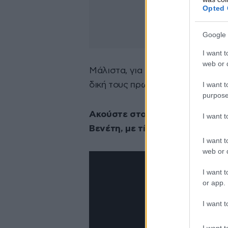
Opted 
Google 
I want t
web or d
Μάλιστα, για την ενίσχυση του σ
I want t
δική τους πρωτοβουλία πρότεινα
purpose
Ακούστε στο παρακάτω βίντεο 
I want 
Βενέτη, με τίτλο «Για Σένα»:
I want t
web or d
I want t
or app.
I want t
I want t