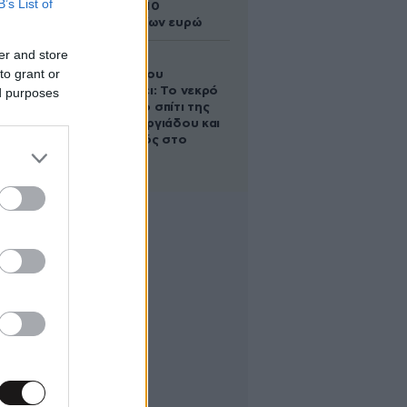
B’s List of
άλογο των 10
εκατομμυρίων ευρώ
er and store
Ο Στράτος
to grant or
Τζώρτζογλου
αποκαλύπτει: Το νεκρό
ed purposes
έμβρυο στο σπίτι της
Μαρίας Γεωργιάδου και
ο εγκλεισμός στο
ψυχιατρείο