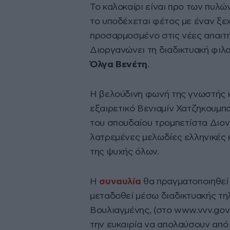
Το καλοκαίρι είναι προ των πυλώ
το υποδέχεται φέτος με έναν ξεχ
προσαρμοσμένο στις νέες απαιτή
Διοργανώνει τη διαδικτυακή φιλ
Όλγα Βενέτη
.
Η βελούδινη φωνή της γνωστής 
εξαιρετικό Βενιαμίν Χατζηκουμπα
του σπουδαίου τρομπετίστα Διον
λατρεμένες μελωδίες ελληνικές κ
της ψυχής όλων.
Η
συναυλία
θα πραγματοποιηθεί
μεταδοθεί μέσω διαδικτυακής τ
Βουλιαγμένης, (στο www.vvv.gov
την ευκαιρία να απολαύσουν από τ