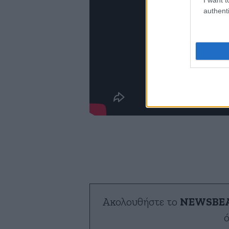
authenti
Ακολουθήστε το
NEWSBE
ό