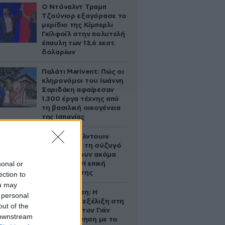
Ο Ντόναλντ Τραμπ
Τζούνιορ εξαγόρασε το
μερίδιο της Κίμπερλι
Γκίλφοϊλ στην πολυτελή
έπαυλη των 13,6 εκατ.
δολαρίων
Παλάτι Marivent: Πώς οι
κληρονόμοι του Ιωάννη
Σαριδάκη αφαίρεσαν
1.300 έργα τέχνης από
τη βασιλική οικογένεια
της Ισπανίας
Ο Άλεκ Μπάλντουιν
ζήτησε από τη σύζυγό
του να κάνουν ακόμα
sonal or
ένα παιδί – Η επική
αντίδρασή της
ection to
ou may
Αθηνά Ωνάση: Η
 personal
απρόσμενη εξέλιξη στη
out of the
διαμάχη με τον Γιάν
 downstream
Τοπς – Η κίνηση με το