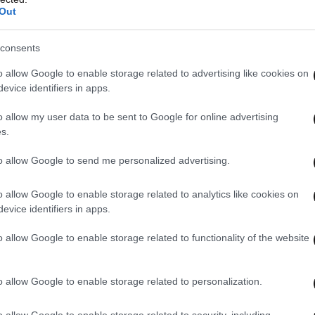
Out
consents
o allow Google to enable storage related to advertising like cookies on
evice identifiers in apps.
κοπού, η Όλγα Βενέτη και οι συνεργάτες της με
o allow my user data to be sent to Google for online advertising
ν τη διεξαγωγή της συναυλίας αφιλοκερδώς.
s.
το πρώτο προσωπικό τραγούδι της Όλγας
to allow Google to send me personalized advertising.
o allow Google to enable storage related to analytics like cookies on
evice identifiers in apps.
o allow Google to enable storage related to functionality of the website
o allow Google to enable storage related to personalization.
o allow Google to enable storage related to security, including