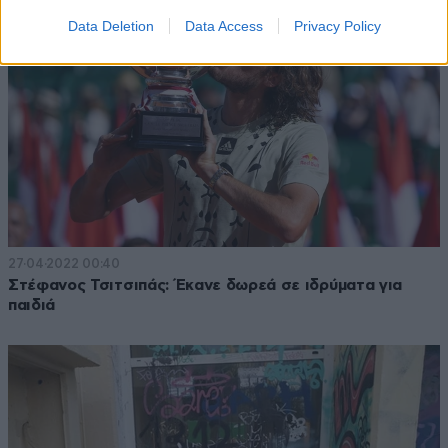
Data Deletion
Data Access
Privacy Policy
27·04·2022 00:40
Στέφανος Τσιτσιπάς: Έκανε δωρεά σε ιδρύματα για
παιδιά