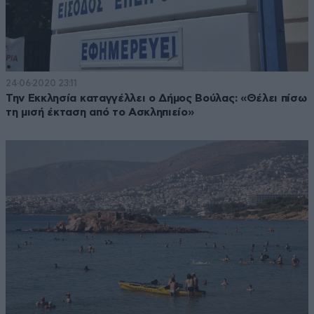
24·06·2020 23:11
Την Εκκλησία καταγγέλλει ο Δήμος Βούλας: «Θέλει πίσω
τη μισή έκταση από το Ασκληπιείο»