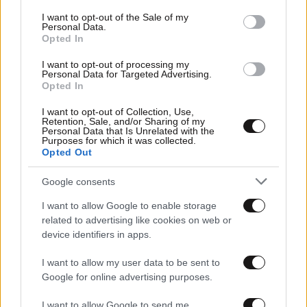
για τον Μυστακίδη στον ΠΑΟΚ | Γιατί η Goldman Sachs
consent section.
I want to opt-out of the Sale of my
άφησε τη Χαλκιδική
Personal Data.
Opted In
I want to opt-out of processing my
Personal Data for Targeted Advertising.
Opted In
I want to opt-out of Collection, Use,
Retention, Sale, and/or Sharing of my
Personal Data that Is Unrelated with the
Purposes for which it was collected.
Opted Out
Google consents
I want to allow Google to enable storage
related to advertising like cookies on web or
device identifiers in apps.
I want to allow my user data to be sent to
11·01·2025 06:58
Google for online advertising purposes.
Δικαστική αντιπαράθεση ξενοδόχων και Δήμου Βάρης-
Βούλας-Βουλιαγμένης για το νέο «Ανταποδοτικό Τέλος
I want to allow Google to send me