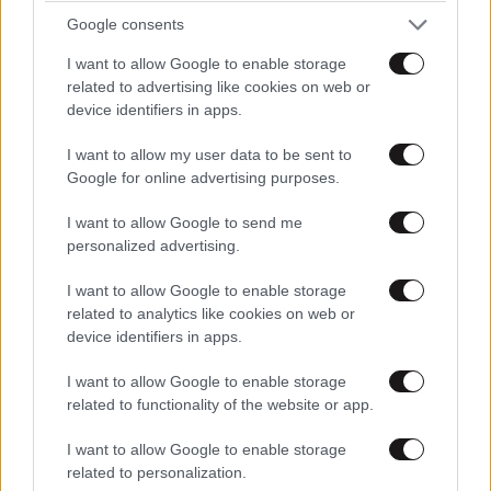
Αυτό να λεγεται η υποκρισία του Οίκου του στην
Google consents
υπηρεσία των Θείων και ο λαουτζίκος δίνει και το
I want to allow Google to enable storage
περίσσευμα του στούς Παμπλουτους υπηρέτες του
related to advertising like cookies on web or
Χριστού για αυτο ειμαστε στον ΜΕΣΑΙΩΝΑ ! ...ΕΛΛΑΣ
LIFESTYLE
08·08·2026 19:12
device identifiers in apps.
!
Εριέττα Κούρκουλου – Τα 33α γενέθλια και τα
φιλιά με τον Βύρωνα Βασιλειάδη: «Καμία στιγμή
I want to allow my user data to be sent to
Απαντήστε
2
0
ευτυχίας δεδομένη»
Google for online advertising purposes.
I want to allow Google to send me
personalized advertising.
Λουκάς Κουφοντινας
25·06·2020 10:45
I want to allow Google to enable storage
related to analytics like cookies on web or
Δωστε τα για να πατε στον παραδεισο!!!!
device identifiers in apps.
Απαντήστε
2
0
I want to allow Google to enable storage
related to functionality of the website or app.
I want to allow Google to enable storage
Αλεξανδρος Αθηναιος
25·06·2020 08:10
related to personalization.