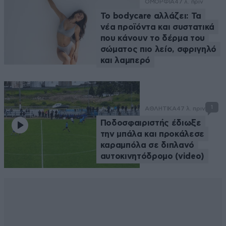
ΟΜΟΡΦΙΑ
47 λ. πριν
Το bodycare αλλάζει: Τα
νέα προϊόντα και συστατικά
που κάνουν το δέρμα του
σώματος πιο λείο, σφριγηλό
και λαμπερό
1
ΑΘΛΗΤΙΚΑ
47 λ. πριν
Ποδοσφαιριστής έδιωξε
την μπάλα και προκάλεσε
καραμπόλα σε διπλανό
αυτοκινητόδρομο (video)