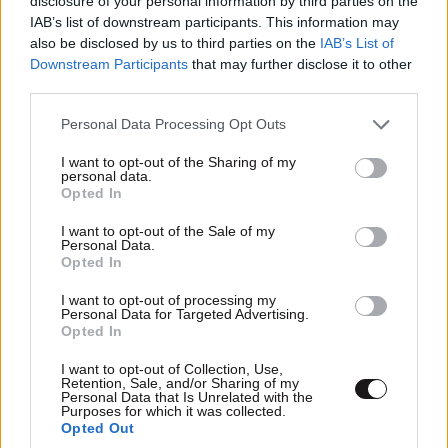
disclosure of your personal information by third parties on the
IAB’s list of downstream participants. This information may
also be disclosed by us to third parties on the
IAB’s List of
Downstream Participants
that may further disclose it to other
third parties.
ΠΕΡΙΣΣΟΤΕΡΑ ΣΧΟΛΙΑ
Please note that this website/app uses one or more Google
Personal Data Processing Opt Outs
services and may gather and store information including but
not limited to your visit or usage behaviour. You may click to
I want to opt-out of the Sharing of my
personal data.
noway..
25·06·2020 11:21
grant or deny consent to Google and its third-party tags to
Opted In
TRENDING
use your data for below specified purposes in below Google
Όλα για το παγκάρι..
consent section.
I want to opt-out of the Sale of my
Personal Data.
Opted In
Απαντήστε
1
0
I want to opt-out of processing my
Personal Data for Targeted Advertising.
Opted In
Εκ συστήματος η Εκκλησια ήταν
I want to opt-out of Collection, Use,
25·06·2020
Retention, Sale, and/or Sharing of my
και είναι Αχορταγη
Personal Data that Is Unrelated with the
10:55
Purposes for which it was collected.
Οικοπεδοφαγος
Opted Out