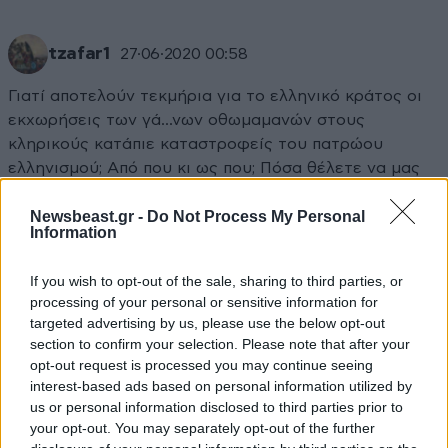
tzafar1
27·06·2020 00:58
Γιατί αποτελούν τεκμήρια για το ελληνικό κράτος οι
εκχωρήσεις των γά...νων οθωμαμανών στους
κληρικούς κατάπιε καταστροφείς του πατρώου
ελληνισμού; Από που κι ως που; Πόσα θέλετε να μας
τρελάνετε;
Newsbeast.gr -
Do Not Process My Personal
Information
Απαντήστε
0
0
If you wish to opt-out of the sale, sharing to third parties, or
processing of your personal or sensitive information for
targeted advertising by us, please use the below opt-out
section to confirm your selection. Please note that after your
opt-out request is processed you may continue seeing
interest-based ads based on personal information utilized by
us or personal information disclosed to third parties prior to
your opt-out. You may separately opt-out of the further