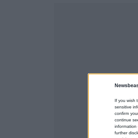
Newsbeast
If you wish 
sensitive in
confirm you
continue se
information 
further disc