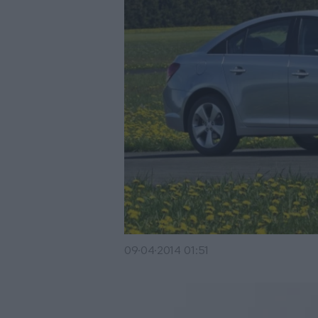
09·04·2014 01:51