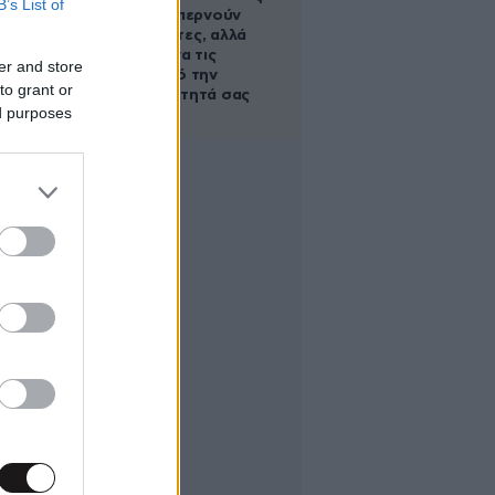
B’s List of
οι τροφές, περνούν
απαρατήρητες, αλλά
καλό είναι να τις
er and store
βγάλετε από την
to grant or
καθημερινότητά σας
ed purposes