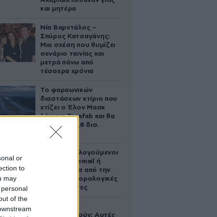
Ακαριαία πέθαναν γιος
και μητέρα
Νία Βαρντάλος –
Σπύρος Κατσαγάνης:
Μια σχέση που θυμίζει
σενάριο ταινίας και
μετρά πάνω από
τέσσερα χρόνια
Το φαραωνικών
διαστάσεων κτίριο που
χτίζει ο Έλον Μασκ
λέγεται Terafab και θα
κοστίσει 16,8 δισ.
δολάρια
Ποιοι φορολογούμενοι
sonal or
θα λάβουν email ή
ection to
τηλεφώνημα από την
ou may
ΑΑΔΕ για φορολογικές
εκκρεμότητες
 personal
out of the
Ογκολόγοι
 downstream
προειδοποιούν: Αυτές