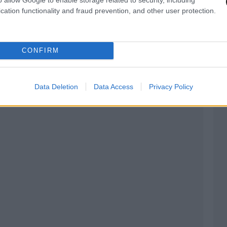
 κονσόλα με την μεγάλη οθόνη αφής του
cation functionality and fraud prevention, and other user protection.
ιαθέτει δυνατότητα σύνδεσης με το Smartphone
B αναβαθμίζει συνολικά την εικόνα του
CONFIRM
Data Deletion
Data Access
Privacy Policy