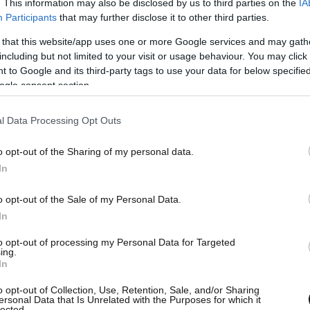
. This information may also be disclosed by us to third parties on the
IA
Participants
that may further disclose it to other third parties.
 that this website/app uses one or more Google services and may gath
including but not limited to your visit or usage behaviour. You may click 
 to Google and its third-party tags to use your data for below specifi
ogle consent section.
l Data Processing Opt Outs
κτηρίζεται πολύ καλή για σχεδόν κάθε
o opt-out of the Sharing of my personal data.
 πίσω επιβάτες δύσκολα θα στριμωχτούν. Όσον
In
ολα τον κατατάσσουμε στο μέσο όρο της
o opt-out of the Sale of my Personal Data.
όσους θέλουν «κούρσα» (αυτοκίνητο τριών
In
ως πολλοί συμπατριώτες μας χαρακτηρίζουν τα
to opt-out of processing my Personal Data for Targeted
ing.
In
τική επέμβαση η εξωτερική εμφάνιση έχει
o opt-out of Collection, Use, Retention, Sale, and/or Sharing
τον εμπρός και λιγότερο στον πίσω
ersonal Data that Is Unrelated with the Purposes for which it
lected.