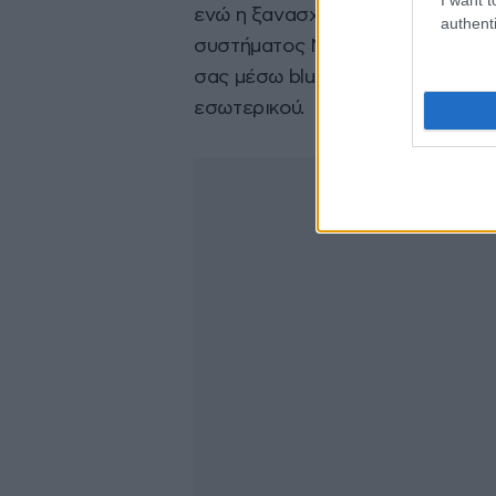
ενώ η ξανασχεδιασμένη κεντρική
authenti
συστήματος MyLink της LG που δ
σας μέσω bluetooth και θύρα US
εσωτερικού.