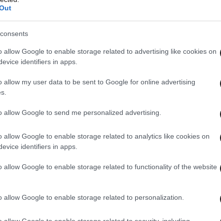
μπίνας βελτιώθηκε, το ίδιο και το φινίρισμα των
Out
ηρά ως επί το πλείστον. Αντίθετα το ταμπλό
ι στο μάτι καλύτερο από αυτά με ακριβότερα
consents
o allow Google to enable storage related to advertising like cookies on
evice identifiers in apps.
σχεδόν τα πάντα. Αερόσακοι (6), ESP, ηλεκτρικά
o allow my user data to be sent to Google for online advertising
ες, κλιματισμός, cruise control, ζάντες
s.
ρίσματος και σύστημα stop/start.
to allow Google to send me personalized advertising.
o allow Google to enable storage related to analytics like cookies on
σεις να οδηγείς το Cruze 1.7 diesel, δυο
evice identifiers in apps.
 ο τραχύς ήχος του κινητήρα που παραπέμπει σε
o allow Google to enable storage related to functionality of the website
ο ότι το σύνολο αποδίδει εφόλης της ύλης πολύ
είς βλέποντάς το ή διαβάζοντας τα θεωρητικά
o allow Google to enable storage related to personalization.
ελτιωμένη η ποιότητα κύλισης και η ηχομόνωση,
o allow Google to enable storage related to security, including