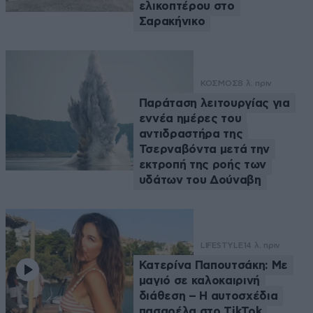
ελικοπτέρου στο
Σαρακήνικο
ΚΟΣΜΟΣ
8 λ. πριν
Παράταση λειτουργίας για
εννέα ημέρες του
αντιδραστήρα της
Τσερναβόντα μετά την
εκτροπή της ροής των
υδάτων του Δούναβη
LIFESTYLE
14 λ. πριν
Κατερίνα Παπουτσάκη: Με
μαγιό σε καλοκαιρινή
διάθεση – Η αυτοσχέδια
πασαρέλα στο TikTok