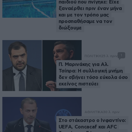
παιδιού που πνίγηκε: Είχε
ξαναέρθει πριν έναν μήνα
και με τον τρόπο μας
προσπαθήσαμε να τον
διώξουμε
1
ΠΟΛΙΤΙΚΗ
25 λ. πριν
Π. Μαρινάκης για Αλ.
Τσίπρα: Η συλλογική μνήμη
δεν σβήνει τόσο εύκολα όσο
εκείνος πιστεύει
ΑΘΛΗΤΙΚΑ
30 λ. πριν
Στο στόχαστρο ο Ινφαντίνο:
UEFA, Concacaf και AFC