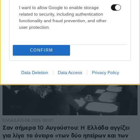
στη θάλασσα στη Μήλο και δεν μπορούσε να
I want to allow Google to enable storage
κατέβει – Στήθηκε επιχείρηση διάσωσης
related to security, including authentication
functionality and fraud prevention, and other
user protection.
CONFIRM
Data Deletion
Data Access
Privacy Policy
ΕΛΛΑΔΑ
10·08·2026 00:07
Σαν σήμερα 10 Αυγούστου: Η Ελλάδα αγγίζει
για λίγο το όνειρο «των δύο ηπείρων και των