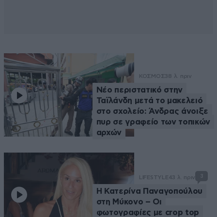
ΚΟΣΜΟΣ
38 λ. πριν
Νέο περιστατικό στην
Ταϊλάνδη μετά το μακελειό
στο σχολείο: Άνδρας άνοιξε
πυρ σε γραφείο των τοπικών
αρχών
3
LIFESTYLE
43 λ. πριν
Η Κατερίνα Παναγοπούλου
στη Μύκονο – Οι
φωτογραφίες με crop top