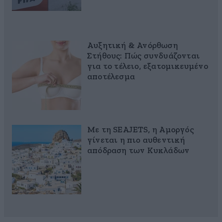
Αυξητική & Ανόρθωση
Στήθους: Πώς συνδυάζονται
για το τέλειο, εξατομικευμένο
αποτέλεσμα
Με τη SEAJETS, η Αμοργός
γίνεται η πιο αυθεντική
απόδραση των Κυκλάδων