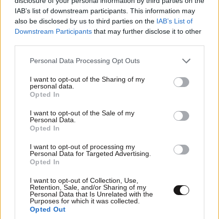
disclosure of your personal information by third parties on the
IAB’s list of downstream participants. This information may
ΝΕΟΕΛΛΗΝΙΚΗ ΒΛΑΚΕΙΑ
also be disclosed by us to third parties on the
IAB’s List of
09·05·2022 10:31
Downstream Participants
that may further disclose it to other
third parties.
Χάνουμε κάθε χρόνο, σχεδόν τους νεκρούς της
Ουκρανίας στους δρόμους, λόγω της ηλιθιότητας και
Please note that this website/app uses one or more Google
Personal Data Processing Opt Outs
της τζάμπα μαγκιάς κάποιων..
services and may gather and store information including but
not limited to your visit or usage behaviour. You may click to
I want to opt-out of the Sharing of my
personal data.
Απαντήστε
3
0
grant or deny consent to Google and its third-party tags to
Opted In
use your data for below specified purposes in below Google
consent section.
I want to opt-out of the Sale of my
Personal Data.
Opted In
I want to opt-out of processing my
Personal Data for Targeted Advertising.
Opted In
I want to opt-out of Collection, Use,
Retention, Sale, and/or Sharing of my
Personal Data that Is Unrelated with the
Purposes for which it was collected.
Opted Out