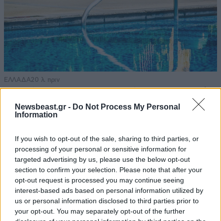
Giangam
09·05·2022 16:01
Α ρε Δημήτρη. Τι ωραίες εποχές στη Βούτα! Ήθελες
να μου κάνεις μαγκιες... Εσύ με το Ford, και εγώ με το
FZR 1000. Έφαγες λίγο καπνιλα από το λάστιχο...
Πλέον είμαι 55 και το μηχανάκι μου είναι Scooter 😂.
ΕΛΛΑΔΑ
20 λ. πριν
Ελπίζω να 'σαι πάντα καλά και ζωηρός!!!
Ιδιοκτήτης beach bar στην Πάρο για τον γονέα
του παιδιού που πνίγηκε: Είχε ξαναέρθει πριν
Newsbeast.gr -
Do Not Process My Personal
Απαντήστε
0
0
Information
έναν μήνα και με τον τρόπο μας προσπαθήσαμε
να τον διώξουμε
If you wish to opt-out of the sale, sharing to third parties, or
processing of your personal or sensitive information for
καλο
09·05·2022 15:39
targeted advertising by us, please use the below opt-out
section to confirm your selection. Please note that after your
πελτε παιδια
opt-out request is processed you may continue seeing
interest-based ads based on personal information utilized by
Απαντήστε
0
0
us or personal information disclosed to third parties prior to
your opt-out. You may separately opt-out of the further