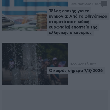
1
ΟΙΚΟΝΟΜΙΑ
32 λ. πριν
Τέλος εποχής για τα
μνημόνια: Από το φθινόπωρο
σταματά και η ειδική
ευρωπαϊκή εποπτεία της
ελληνικής οικονομίας
ΕΛΛΑΔΑ
41 λ. πριν
Ο καιρός σήμερα 7/8/2026