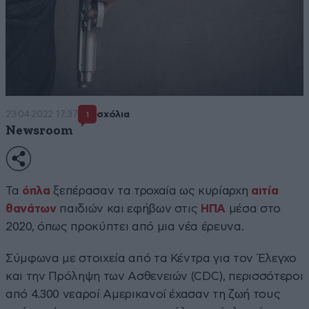
23·04·2022 17:37
σχόλια
1
Newsroom
Τα
όπλα
ξεπέρασαν τα τροχαία ως κυρίαρχη
αιτία
θανάτων
παιδιών και εφήβων στις
ΗΠΑ
μέσα στο
2020, όπως προκύπτει από μια νέα έρευνα.
Σύμφωνα με στοιχεία από τα Κέντρα για τον Έλεγχο
και την Πρόληψη των Ασθενειών (CDC), περισσότεροι
από 4.300 νεαροί Αμερικανοί έχασαν τη ζωή τους