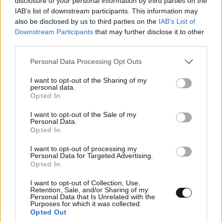
disclosure of your personal information by third parties on the
IAB’s list of downstream participants. This information may
also be disclosed by us to third parties on the
IAB’s List of
ΕΛΛΑΔΑ
06·08·2026 21:47
Downstream Participants
that may further disclose it to other
Τραγωδία στα Μάλια: «Ο πανικός τη σκότωσε»
third parties.
– Τι λένε μάρτυρες για τη 42χρονη Ολλανδή
Please note that this website/app uses one or more Google
Personal Data Processing Opt Outs
που πνίγηκε προσπαθώντας να σώσει τη φίλη
services and may gather and store information including but
της
not limited to your visit or usage behaviour. You may click to
I want to opt-out of the Sharing of my
personal data.
grant or deny consent to Google and its third-party tags to
Opted In
use your data for below specified purposes in below Google
consent section.
I want to opt-out of the Sale of my
Personal Data.
Opted In
I want to opt-out of processing my
Personal Data for Targeted Advertising.
Opted In
I want to opt-out of Collection, Use,
Retention, Sale, and/or Sharing of my
Personal Data that Is Unrelated with the
Purposes for which it was collected.
Opted Out