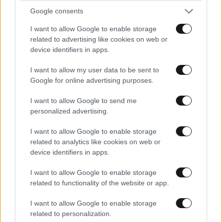
Google consents
I want to allow Google to enable storage
Nikos 10097
09·06·2021 13:41
related to advertising like cookies on web or
device identifiers in apps.
Από τη στιγμή που η κοπέλα φοράει μαντίλα πρέπει να
κάθεται σεμνά. Εσείς στην Ελλάδα, έχετε δει καμιά
I want to allow my user data to be sent to
γιαγιά με τσεμπέρι να κάθεται σταυροπόδι;
Google for online advertising purposes.
Απαντήστε
0
1
I want to allow Google to send me
personalized advertising.
I want to allow Google to enable storage
related to analytics like cookies on web or
device identifiers in apps.
I want to allow Google to enable storage
related to functionality of the website or app.
I want to allow Google to enable storage
related to personalization.