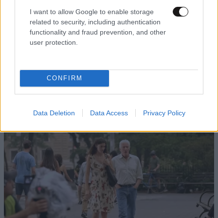
I want to allow Google to enable storage
related to security, including authentication
functionality and fraud prevention, and other
user protection.
ΠΕΡΙΣΣΟΤΕΡΑ ΣΧΟΛΙΑ
ΝΙΚΟΣ1971
09·06·2021 13:09
CONFIRM
Μη ξεχνάτε ότι στη Τουρκία το σταυροπόδι είναι
προσβλητικό .Εμείς είμαστε προοδευτικοί - ούτε ήθη
TRENDING
Data Deletion
Data Access
Privacy Policy
έχουμε, ούτε έθιμα να τηρήσουμε θέλουμε . Είμαστε
ευρωπαίοι και τρέχουμε στο αεροδρόμιο να
υποδεχτούμε τον Ντάφυ από το survivor .
Απαντήστε
1
1
navigator
09·06·2021 12:55