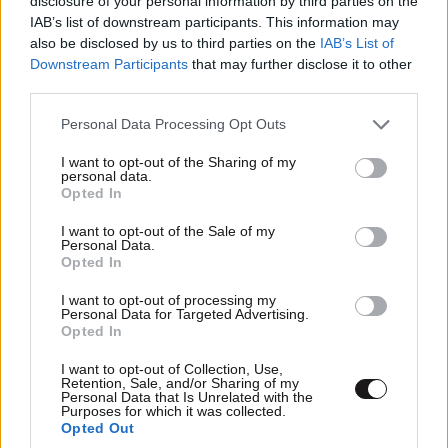
disclosure of your personal information by third parties on the
IAB’s list of downstream participants. This information may
also be disclosed by us to third parties on the
IAB’s List of
Downstream Participants
that may further disclose it to other
ΠΡΟΣΘΕΣΤΕ ΤΟ ΣΧΟΛΙΟ ΣΑΣ
third parties.
Please note that this website/app uses one or more Google
Personal Data Processing Opt Outs
services and may gather and store information including but
not limited to your visit or usage behaviour. You may click to
I want to opt-out of the Sharing of my
personal data.
grant or deny consent to Google and its third-party tags to
Opted In
use your data for below specified purposes in below Google
consent section.
I want to opt-out of the Sale of my
Personal Data.
Opted In
I want to opt-out of processing my
Personal Data for Targeted Advertising.
Xαρακτήρες: 0/1000
Opted In
Διαβάστε και ακολουθήστε τους κανόνες σχολιασμού
I want to opt-out of Collection, Use,
Retention, Sale, and/or Sharing of my
Personal Data that Is Unrelated with the
ΠΡΟΣΘΗΚΗ
Purposes for which it was collected.
Opted Out