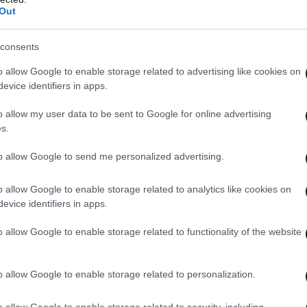
 του.
Out
ζυγό του, μιλώντας της στον πληθυντικό, να
consents
 χρησιμοποιεί πλέον το δικό του.
o allow Google to enable storage related to advertising like cookies on
evice identifiers in apps.
 να χρησιμοποιήσετε το επώνυμο Kαν, μην
o allow my user data to be sent to Google for online advertising
σύζυγος του Σαουμίτρα Καν”. Σας δίνω όλη την
s.
όνη σας το πολιτικό σας πεπρωμένο», ανέφερε
to allow Google to send me personalized advertising.
o allow Google to enable storage related to analytics like cookies on
τι»
evice identifiers in apps.
o allow Google to enable storage related to functionality of the website
o allow Google to enable storage related to personalization.
o allow Google to enable storage related to security, including