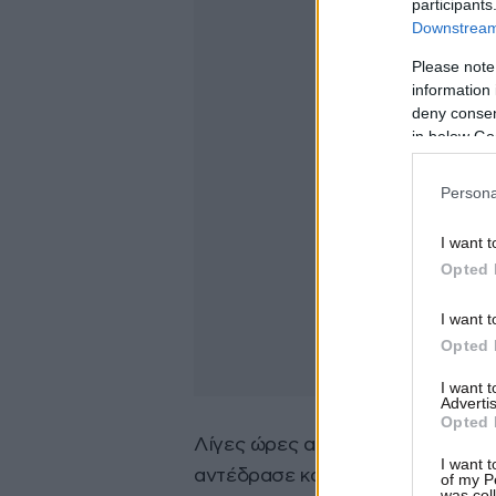
participants
Downstream 
Please note
information 
deny consent
in below Go
Persona
I want t
Opted 
I want t
Opted 
I want 
Advertis
Opted 
Λίγες ώρες αργότερα, σε άμεση 
I want t
αντέδρασε και με δάκρυα στα μά
of my P
was col