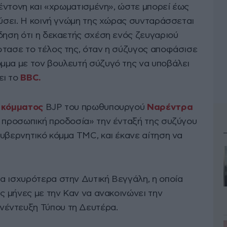
 έντονη και «χρωματισμένη», ώστε μπορεί έως
λύσει. Η κοινή γνώμη της χώρας συνταράσσεται
δηση ότι η δεκαετής σχέση ενός ζευγαριού
φτασε το τέλος της, όταν η σύζυγος αποφάσισε
μμα με τον βουλευτή σύζυγό της να υποβάλει
ι το
BBC.
κόμματος
BJP του πρωθυπουργού
Ναρέντρα
 προσωπική προδοσία» την ένταξή της συζύγου
υβερνητικό κόμμα TMC, και έκανε αίτηση να
α ισχυρότερα στην Δυτική Βεγγάλη, η οποία
υς μήνες με την Καν να ανακοινώνει την
έντευξη Τύπου τη Δευτέρα.