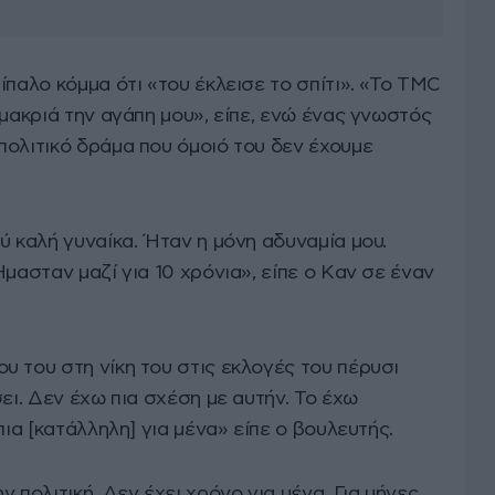
ίπαλο κόμμα ότι «του έκλεισε το σπίτι». «Το TMC
 μακριά την αγάπη μου», είπε, ενώ ένας γνωστός
πολιτικό δράμα που όμοιό του δεν έχουμε
ύ καλή γυναίκα. Ήταν η μόνη αδυναμία μου.
Ήμασταν μαζί για 10 χρόνια», είπε ο Kαν σε έναν
υ του στη νίκη του στις εκλογές του πέρυσι
ει. Δεν έχω πια σχέση με αυτήν. Το έχω
πια [κατάλληλη] για μένα» είπε ο βουλευτής.
 πολιτική. Δεν έχει χρόνο για μένα. Για μήνες,