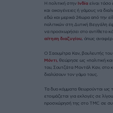
Η πολιτική στην
Ινδία
είναι τόσο
και οικογένειες ή γάμους να δια
εδώ και μερικά 24ωρα από την εί
πολιτικών στη Δυτική Βεγγάλη έ
να προσχωρήσει στο αντίθετο κό
αίτηση διαζυγίου
,
όπως αναφέρε
Ο Σαουμίτρα Καν, βουλευτής του
Μόντι,
θεώρησε ως «πολιτική και
του, Σουτζάτα Μοντάλ Καν, στο κ
διαλύσουν τον γάμο τους.
Τα δυο κόμματα θεωρούνται ως τ
ετοιμάζεται για εκλογές σε λίγο
προσχώρησή της στο TMC σε συν