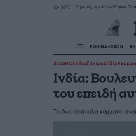
Σήμερα
γιορτάζουν:
ΡΟΗ ΕΙΔΗΣΕΩΝ
ΕΛ
ΚΟΣΜΟΣ
#διαζύγιο
#Ινδία
#κόμμα
Ινδία: Βουλευ
του επειδή αυ
Τα δυο αντίπαλα κόμματα είναι