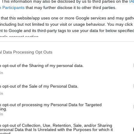
. This information may also be disclosed by us to third parties on the
IA
Participants
that may further disclose it to other third parties.
 that this website/app uses one or more Google services and may gath
including but not limited to your visit or usage behaviour. You may click 
 to Google and its third-party tags to use your data for below specifi
ogle consent section.
l Data Processing Opt Outs
o opt-out of the Sharing of my personal data.
In
o opt-out of the Sale of my Personal Data.
In
to opt-out of processing my Personal Data for Targeted
ing.
In
απάντηση – συνέντευξη Τύπου, ο 40χρονος Καν,
o opt-out of Collection, Use, Retention, Sale, and/or Sharing
τια ανακοίνωσε την απόφασή του να «διακόψει
ersonal Data that Is Unrelated with the Purposes for which it
lected.