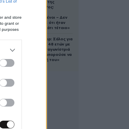
B’s List of
δολοφονία της
Ελίζαμπεθ Ρος:
«Είμαστε
er and store
συντετριμμένοι – Δεν
έδειξε ποτέ ότι ήταν
to grant or
ικανός για κάτι τέτοιο»
ed purposes
Ρίτσαρντ Γκιρ: Σάλος για
τη διαφορά 48 ετών με
τη συμπρωταγωνίστριά
του – «Θα μπορούσε να
είναι εγγονή του»