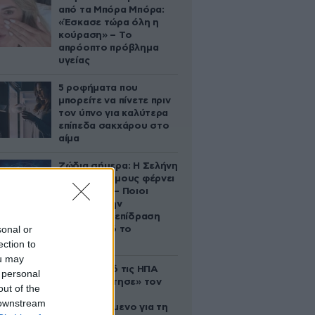
από τα Μπόρα Μπόρα:
«Έσκασε τώρα όλη η
κούραση» – Το
απρόοπτο πρόβλημα
υγείας
5 ροφήματα που
μπορείτε να πίνετε πριν
τον ύπνο για καλύτερα
επίπεδα σακχάρου στο
αίμα
Ζώδια σήμερα: Η Σελήνη
στους Διδύμους φέρνει
ανατροπές – Ποιοι
δέχονται την
ευεργετική επίδραση
sonal or
του Δία από το
απόγευμα;
ection to
ou may
Ζευγάρι από τις ΗΠΑ
 personal
που «υιοθέτησε» τον
out of the
Αφγανό
 downstream
κατηγορούμενο για τη