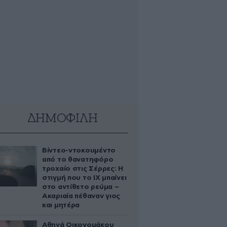
ΔΗΜΟΦΙΛΗ
Βίντεο-ντοκουμέντο
από το θανατηφόρο
τροχαίο στις Σέρρες: Η
στιγμή που το ΙΧ μπαίνει
στο αντίθετο ρεύμα –
Ακαριαία πέθαναν γιος
και μητέρα
Αθηνά Οικονομάκου