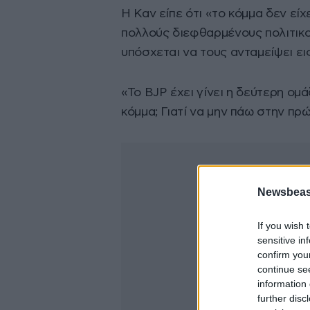
Η Καν είπε ότι «το κόμμα δεν είχ
πολλούς διεφθαρμένους πολιτικο
υπόσχεται να τους ανταμείψει ει
«Το BJP έχει γίνει η δεύτερη ομά
κόμμα; Γιατί να μην πάω στην πρ
Newsbeast
If you wish 
sensitive in
confirm you
continue se
information 
further disc