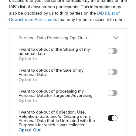
disclosure of your personal information by third parties on the
ίδωμεν .
IAB’s list of downstream participants. This information may
also be disclosed by us to third parties on the
IAB’s List of
Απαντήστε
0
0
Downstream Participants
that may further disclose it to other
third parties.
Please note that this website/app uses one or more Google
Personal Data Processing Opt Outs
services and may gather and store information including but
not limited to your visit or usage behaviour. You may click to
I want to opt-out of the Sharing of my
personal data.
grant or deny consent to Google and its third-party tags to
Opted In
use your data for below specified purposes in below Google
consent section.
I want to opt-out of the Sale of my
Personal Data.
Opted In
I want to opt-out of processing my
Personal Data for Targeted Advertising.
Opted In
I want to opt-out of Collection, Use,
Retention, Sale, and/or Sharing of my
Personal Data that Is Unrelated with the
Purposes for which it was collected.
Opted Out