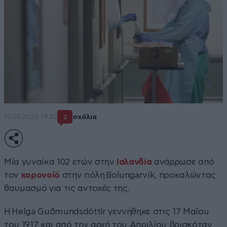
12·05·2020 19:32
σχόλια
2
Μία γυναίκα 102 ετών στην
Ισλανδία
ανάρρωσε από
τον
κορονοϊό
στην πόλη Bolungarvík, προκαλώντας
θαυμασμό για τις αντοχές της.
Η Helga Guðmundsdóttir γεννήθηκε στις 17 Μαΐου
του 1917 και από την αρχή του Απριλίου βρισκόταν