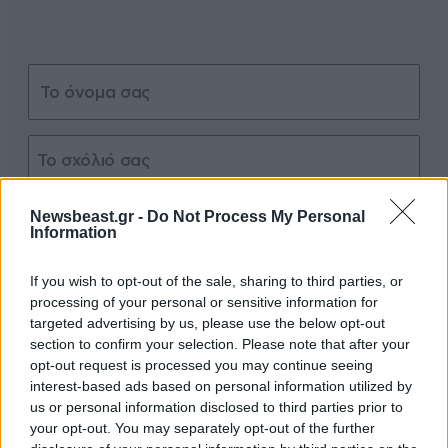
Xαρακτήρες: 0/1000
Newsbeast.gr -
Do Not Process My Personal
Information
Διαβάστε και ακολουθήστε τους κανόνες σχολιασμού
If you wish to opt-out of the sale, sharing to third parties, or
ΠΡΟΣΘΗΚΗ
processing of your personal or sensitive information for
targeted advertising by us, please use the below opt-out
section to confirm your selection. Please note that after your
opt-out request is processed you may continue seeing
interest-based ads based on personal information utilized by
Να μη βρει ο παππάς να θάψει
12·05·2020 20:26
us or personal information disclosed to third parties prior to
your opt-out. You may separately opt-out of the further
@Φροίξος. Ακούγεται πολύ το μαντού στις έρευνες....