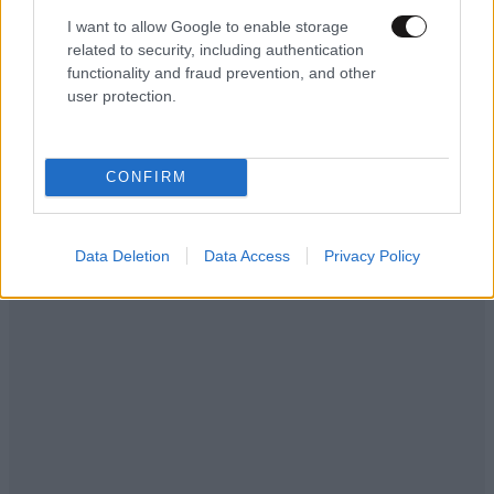
I want to allow Google to enable storage
related to security, including authentication
functionality and fraud prevention, and other
user protection.
LIFESTYLE
06·08·2026 18:51
Χρίστος Κούγιας – Η αυστηρή ανακοίνωση για
την προσωπική του ζωή: «Δεν αποτελεί
CONFIRM
αντικείμενο δημόσιας συζήτησης»
Data Deletion
Data Access
Privacy Policy