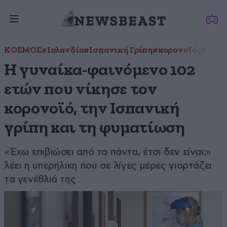
ΚΟΣΜΟΣ
#Ισλανδία
#Ισπανική Γρίπη
#κορονοϊός
#κορο
Η γυναίκα-φαινόμενο 102
ετών που νίκησε τον
κορονοϊό, την Ισπανική
γρίπη και τη φυματίωση
«Έχω επιβιώσει από τα πάντα, έτσι δεν είναι;»
λέει η υπερήλικη που σε λίγες μέρες γιορτάζει
τα γενέθλιά της