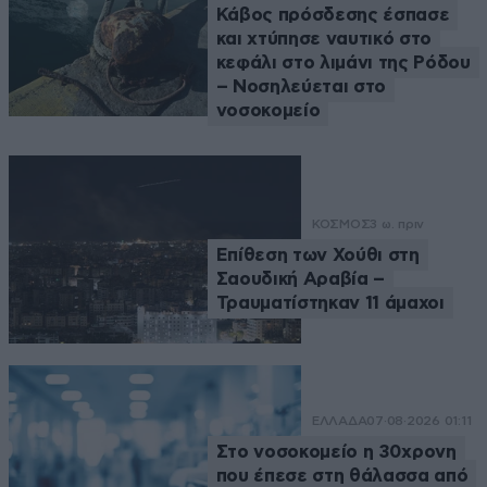
Κάβος πρόσδεσης έσπασε
και χτύπησε ναυτικό στο
κεφάλι στο λιμάνι της Ρόδου
– Νοσηλεύεται στο
νοσοκομείο
ΚΟΣΜΟΣ
3 ω. πριν
Επίθεση των Χούθι στη
Σαουδική Αραβία –
Τραυματίστηκαν 11 άμαχοι
ΕΛΛΑΔΑ
07·08·2026 01:11
Στο νοσοκομείο η 30χρονη
που έπεσε στη θάλασσα από