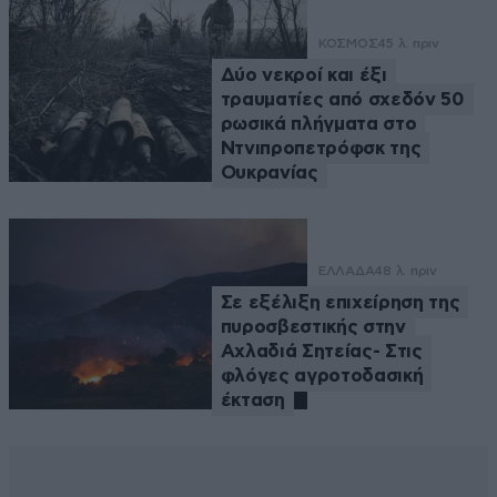
ΚΟΣΜΟΣ
45 λ. πριν
Δύο νεκροί και έξι
τραυματίες από σχεδόν 50
ρωσικά πλήγματα στο
Ντνιπροπετρόφσκ της
Ουκρανίας
ΕΛΛΑΔΑ
48 λ. πριν
Σε εξέλιξη επιχείρηση της
πυροσβεστικής στην
Αχλαδιά Σητείας- Στις
φλόγες αγροτοδασική
έκταση