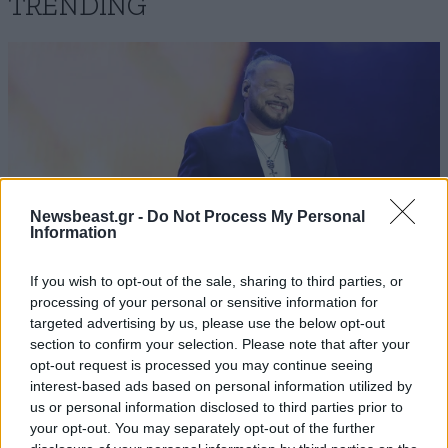
TRENDING
Newsbeast.gr -
Do Not Process My Personal
Information
If you wish to opt-out of the sale, sharing to third parties, or
processing of your personal or sensitive information for
targeted advertising by us, please use the below opt-out
LIFESTYLE
07·08·2026 18:48
section to confirm your selection. Please note that after your
Ξεσπά ο Χρήστος Δάντης: «Δεν περίμενα την
opt-out request is processed you may continue seeing
αχαριστία των ανθρώπων του χώρου»
interest-based ads based on personal information utilized by
us or personal information disclosed to third parties prior to
your opt-out. You may separately opt-out of the further