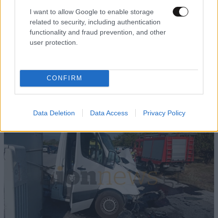
I want to allow Google to enable storage
related to security, including authentication
functionality and fraud prevention, and other
user protection.
ΠΟΛΙΤΙΚΗ
2 ω. πριν
Θανάσης Αυγερινός για Καρυστιανού-Γρατσία:
«Σπέκουλα, ψεύδη, πολιτική αναξιοπρέπεια και
CONFIRM
ανεπίδεκτες μαθήσεως»
Data Deletion
Data Access
Privacy Policy