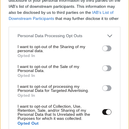
disclosure of your personal information by third parties on the
IAB’s list of downstream participants. This information may
also be disclosed by us to third parties on the
IAB’s List of
Downstream Participants
that may further disclose it to other
third parties.
Please note that this website/app uses one or more Google
Personal Data Processing Opt Outs
services and may gather and store information including but
not limited to your visit or usage behaviour. You may click to
I want to opt-out of the Sharing of my
personal data.
grant or deny consent to Google and its third-party tags to
Opted In
use your data for below specified purposes in below Google
consent section.
I want to opt-out of the Sale of my
Personal Data.
Opted In
I want to opt-out of processing my
Personal Data for Targeted Advertising.
Opted In
I want to opt-out of Collection, Use,
Retention, Sale, and/or Sharing of my
Personal Data that Is Unrelated with the
Purposes for which it was collected.
Opted Out