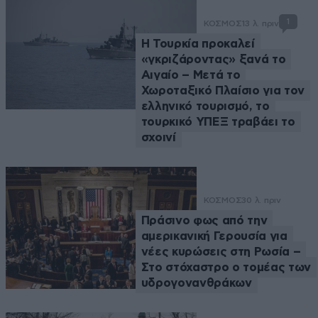
1
ΚΟΣΜΟΣ
13 λ. πριν
Η Τουρκία προκαλεί
«γκριζάροντας» ξανά το
Αιγαίο – Μετά το
Χωροταξικό Πλαίσιο για τον
ελληνικό τουρισμό, το
τουρκικό ΥΠΕΞ τραβάει το
σχοινί
ΚΟΣΜΟΣ
30 λ. πριν
Πράσινο φως από την
αμερικανική Γερουσία για
νέες κυρώσεις στη Ρωσία –
Στο στόχαστρο ο τομέας των
υδρογονανθράκων