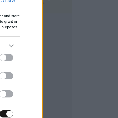
B’s List of
συζήτησης»
er and store
to grant or
ed purposes