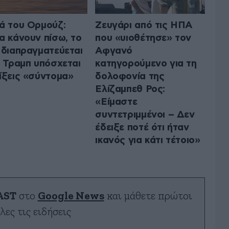
ά του Ορμούζ:
Ζευγάρι από τις ΗΠΑ
α κάνουν πίσω, το
που «υιοθέτησε» τον
 διαπραγματεύεται
Αφγανό
ο Τραμπ υπόσχεται
κατηγορούμενο για τη
ίξεις «σύντομα»
δολοφονία της
Ελίζαμπεθ Ρος:
«Είμαστε
συντετριμμένοι – Δεν
έδειξε ποτέ ότι ήταν
ικανός για κάτι τέτοιο»
AST
στο
Google News
και μάθετε πρώτοι
λες τις ειδήσεις