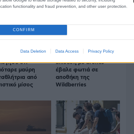
cation functionality and fraud prevention, and other user protection.
CONFIRM
δαλο μεγατόνων
Φλέγεται ξανά η
Data Deletion
Data Access
Privacy Policy
Powerlifting:
«ρωσική Amazon»- Νέα
όγησε ότι
επίθεση με drones
όταρε μαύρη
έβαλε φωτιά σε
αθλήτρια από
αποθήκη της
ιστικό μίσος
Wildberries