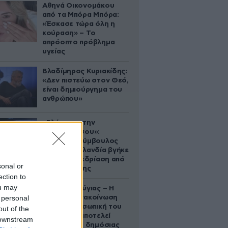
Αθηνά Οικονομάκου
από τα Μπόρα Μπόρα:
«Έσκασε τώρα όλη η
κούραση» – Το
απρόοπτο πρόβλημα
υγείας
Βλαδίμηρος Κυριακίδης:
«Δεν πιστεύω στον Θεό,
είναι δημιούργημα του
ανθρώπου»
«Βλέπουμε την
μπουγάδα σου»:
Δημοτική σύμβουλος
στη Νέα Ζηλανδία βγήκε
live σε συνεδρίαση από
sonal or
το μπάνιο της
ection to
ou may
Χρίστος Κούγιας – Η
 personal
αυστηρή ανακοίνωση
για την προσωπική του
out of the
ζωή: «Δεν αποτελεί
 downstream
αντικείμενο δημόσιας