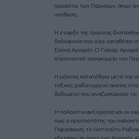
προάστιο των Παρισίων, όπως α
υπόθεση.
Η έναρξη της έρευνας διατάχθηκ
δολοφονία που είχε καταθέσει στι
Σούχα Αραφάτ. Ο Γιάσερ Αραφάτ 
στρατιωτικό νοσοκομείο του Περσ
Η μήνυση κατατέθηκε μετά την α
τοξικής ραδιενεργού ουσίας στα
δεδομένο που αναζωπύρωσε τις ε
Η παλαιστινιακή ηγεσία και οι οι
πως ο πρωτοστάτης του παλαιστι
Παρασκευή, το Ινστιτούτο Ραδι
εξετάσει τη σορό του Αραφάτ, έπ