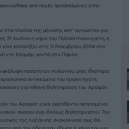
νακοινώθηκε από πηγές προσκείμενες στην
ε στα πλαίσια της μήνυσης κατ’ αγνώστου για
ς 31 Ιουλίου η χήρα του Παλαιστίνιου ηγέτη, η
είχε καταλήξει στις 11 Νοεμβρίου 2004 στο
ί ντε Κλαμάρ, κοντά στο Παρίσι.
νακάλυψη ποσοτήτων πολωνίου, μίας ιδιαίτερα
 προσωπικά αντικείμενα του πρώην ηγέτη,
ικασίες για πιθανή δηλητηρίαση του Αραφάτ.
κείοι του Αραφάτ είναι ακράδαντα πεπεισμένοι
νιακού σκοπού έχει δολίως δηλητηριαστεί. Την
οφυσικής της Λοζάννης ανακοίνωσε πως θα
ειτα από την άδεια που έδωσε η χήρα του για