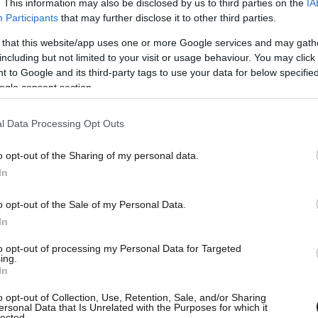
. This information may also be disclosed by us to third parties on the
IA
Participants
that may further disclose it to other third parties.
 that this website/app uses one or more Google services and may gath
including but not limited to your visit or usage behaviour. You may click 
 to Google and its third-party tags to use your data for below specifi
ogle consent section.
l Data Processing Opt Outs
o opt-out of the Sharing of my personal data.
In
 που θα προΐστανται των ερευνών που διέταξε η
o opt-out of the Sale of my Personal Data.
ίναι αρμόδια για τα δρώμενα στο Περσί ντε
In
εντός των προσεχών ημερών.
to opt-out of processing my Personal Data for Targeted
ing.
ελίας της Ναντέρ, η παλαιστινιακή πλευρά
In
ι χαιρέτισε την έναρξη της ερευνητικής
o opt-out of Collection, Use, Retention, Sale, and/or Sharing
ersonal Data that Is Unrelated with the Purposes for which it
lected.