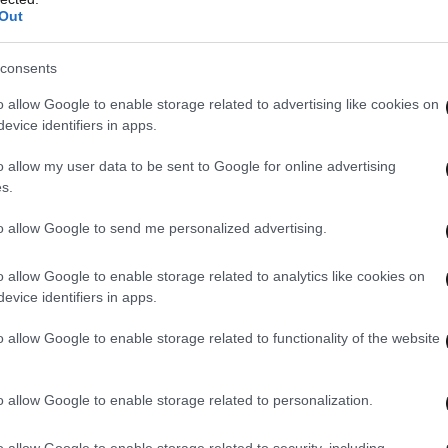
Out
η», τόνισε εκ μέρους του παλαιστίνιου προέδρου
consents
γματευτής Σάεμπ Ερεκάτ, τονίζοντας πως ο
Αρχής είχε «ζητήσει επισήμως από τον Γάλλο
o allow Google to enable storage related to advertising like cookies on
evice identifiers in apps.
 συνδράμει ώστε να ερευνήσουμε τις
ώην προέδρου Γιάσερ Αραφάτ».
o allow my user data to be sent to Google for online advertising
s.
to allow Google to send me personalized advertising.
o allow Google to enable storage related to analytics like cookies on
evice identifiers in apps.
o allow Google to enable storage related to functionality of the website
 ΤΟΝ ΚΟΣΜΟ
ΟΛΑ ΤΑ ΑΡΘΡΑ
o allow Google to enable storage related to personalization.
o allow Google to enable storage related to security, including