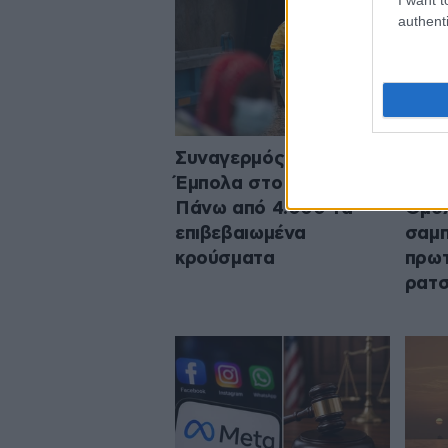
authenti
Συναγερμός για τον
Σκάν
Έμπολα στο Κονγκό:
στο 
Πάνω από 4.000 τα
Ομολ
επιβεβαιωμένα
σαμπ
κρούσματα
πρωτ
ρατσ