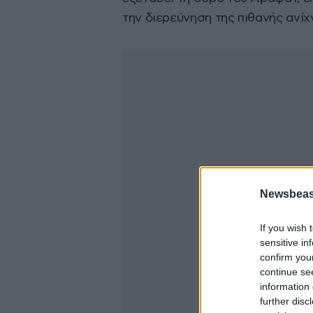
την διερεύνηση της πιθανής ανί
Newsbeast
If you wish 
sensitive in
confirm you
continue se
information 
further disc