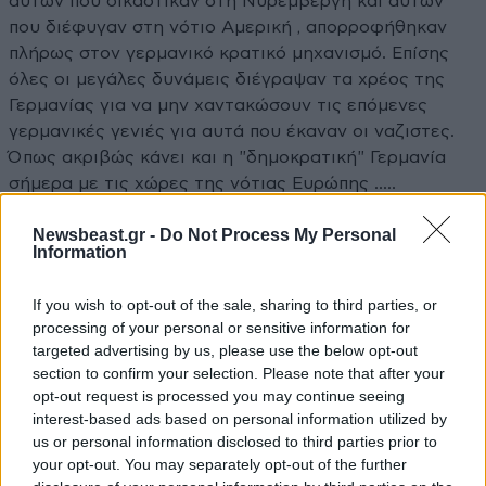
αυτών που δικαστικαν στη Νυρεμβεργη και αυτών
που διέφυγαν στη νότιο Αμερική , απορροφήθηκαν
πλήρως στον γερμανικό κρατικό μηχανισμό. Επίσης
όλες οι μεγάλες δυνάμεις διέγραψαν τα χρέος της
Γερμανίας για να μην χαντακώσουν τις επόμενες
γερμανικές γενιές για αυτά που έκαναν οι ναζιστες.
Όπως ακριβώς κάνει και η "δημοκρατική" Γερμανία
σήμερα με τις χώρες της νότιας Ευρώπης .....
Απαντήστε
1
0
Newsbeast.gr -
Do Not Process My Personal
Information
If you wish to opt-out of the sale, sharing to third parties, or
processing of your personal or sensitive information for
TRENDING
targeted advertising by us, please use the below opt-out
section to confirm your selection. Please note that after your
opt-out request is processed you may continue seeing
interest-based ads based on personal information utilized by
us or personal information disclosed to third parties prior to
your opt-out. You may separately opt-out of the further