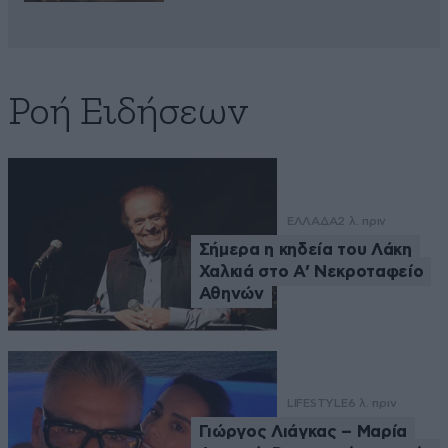
Ροή Ειδήσεων
ΕΛΛΑΔΑ
2 λ. πριν
Σήμερα η κηδεία του Λάκη
Χαλκιά στο Α’ Νεκροταφείο
Αθηνών
LIFESTYLE
6 λ. πριν
Γιώργος Λιάγκας – Μαρία