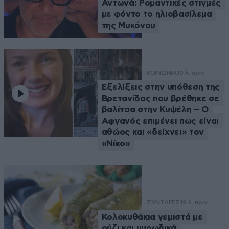
Αντωνά: Ρομαντικές στιγμές
με φόντο το ηλιοβασίλεμα
της Μυκόνου
ΚΟΙΝΩΝΙΑ
10 λ. πριν
Εξελίξεις στην υπόθεση της
Βρετανίδας που βρέθηκε σε
βαλίτσα στην Κυψέλη – Ο
Αφγανός επιμένει πως είναι
αθώος και «δείχνει» τον
«Νίκο»
ΣΥΝΤΑΓΕΣ
19 λ. πριν
Κολοκυθάκια γεμιστά με
ρύζι και μυρωδικά