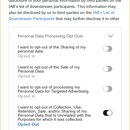
disclosure of your personal information by third parties on the
IAB’s list of downstream participants. This information may
also be disclosed by us to third parties on the
IAB’s List of
Downstream Participants
that may further disclose it to other
third parties.
Please note that this website/app uses one or more Google
Personal Data Processing Opt Outs
services and may gather and store information including but
not limited to your visit or usage behaviour. You may click to
I want to opt-out of the Sharing of my
personal data.
grant or deny consent to Google and its third-party tags to
Opted In
ΕΛΛΑΔΑ
05·08·2026 21:24
use your data for below specified purposes in below Google
«Κάηκε το σπίτι μας στην Ελλάδα λίγο πριν
consent section.
I want to opt-out of the Sale of my
μετακομίσουμε»: Απαρηγόρητη η οικογένεια
Personal Data.
Opted In
από τη Βρετανία που είδε το όνειρο ζωής να
γίνεται στάχτη
I want to opt-out of processing my
Personal Data for Targeted Advertising.
Opted In
I want to opt-out of Collection, Use,
Retention, Sale, and/or Sharing of my
Personal Data that Is Unrelated with the
Purposes for which it was collected.
Opted Out