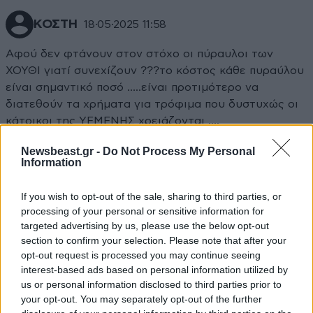
ΚΟΣΤΗ
18·05·2025 11:58
Αφού δεν φτάνουν στον στόχο οι πύραυλοι των
ΧΟΥΘΙ γιατί συνεχίζουν ???το κόστος κάθε πυραύλου
είναι σημαντικό ποσό …..είναι προτιμότερο να
διατεθούν τα χρήματα για τρόφιμα που δυστυχώς οι
κάτοικοι της ΥΕΜΕΝΗΣ χρειάζονται ….
Newsbeast.gr -
Do Not Process My Personal
Απαντήστε
1
1
Information
Dim1982
18·05·2025 12:10
If you wish to opt-out of the sale, sharing to third parties, or
processing of your personal or sensitive information for
Καλη ερωτηση! Δεν υπαρχει λογικη.
targeted advertising by us, please use the below opt-out
section to confirm your selection. Please note that after your
Απαντήστε
1
1
opt-out request is processed you may continue seeing
interest-based ads based on personal information utilized by
us or personal information disclosed to third parties prior to
your opt-out. You may separately opt-out of the further