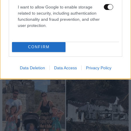
έχουν κάνει στο λαό τους και ποιος βγαίνει
I want to allow Google to enable storage
κερδισμένος από αυτό που κάνουν... Και
related to security, including authentication
μάντεψε δεν είναι το Ιράν...
functionality and fraud prevention, and other
user protection.
Απαντήστε
0
1
CONFIRM
TRENDING
Data Deletion
Data Access
Privacy Policy