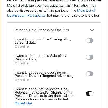
disclosure of your personal information by third parties on the
IAB’s list of downstream participants. This information may
also be disclosed by us to third parties on the
IAB’s List of
Downstream Participants
that may further disclose it to other
third parties.
Please note that this website/app uses one or more Google
Personal Data Processing Opt Outs
services and may gather and store information including but
not limited to your visit or usage behaviour. You may click to
I want to opt-out of the Sharing of my
personal data.
grant or deny consent to Google and its third-party tags to
Opted In
use your data for below specified purposes in below Google
consent section.
I want to opt-out of the Sale of my
Personal Data.
Opted In
I want to opt-out of processing my
john chris
18·05·2025 11:30
Personal Data for Targeted Advertising.
Opted In
Μπράβο στα διαχρονικά αδέλφια μας της
I want to opt-out of Collection, Use,
Υεμένης.Ολη η δύση μαζί σας ενάντια στους φονιάδες
Retention, Sale, and/or Sharing of my
παιδιών,τις γνωστές κότες των f35.χιλια μπράβο κ
Personal Data that Is Unrelated with the
Purposes for which it was collected.
πάλι.
Opted Out