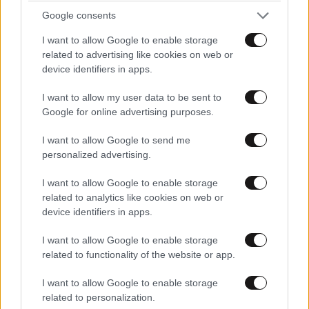
Απαντήστε
1
0
Google consents
I want to allow Google to enable storage
Οι χουθι
18·05·2025 15:23
related to advertising like cookies on web or
device identifiers in apps.
Πού ρίχνουν πυραύλους στο Ισραήλ, γιατί
διαμαρτύρονται για τους βομβαρδισμούς; Όσο
I want to allow my user data to be sent to
ακολουθούν αυτήν την τακτική,το Ισραήλ,
Google for online advertising purposes.
αμυνόμενο,θα τους βομβαρδίζει ακατάπαυστα.
I want to allow Google to send me
Κι όποιος αντέξει.....
personalized advertising.
Απαντήστε
0
1
I want to allow Google to enable storage
related to analytics like cookies on web or
device identifiers in apps.
Μμμμ
18·05·2025 14:42
I want to allow Google to enable storage
related to functionality of the website or app.
Όποιος υποστηρίζει τους χουθι μάλλον δεν
ξέρει τι του γίνεται... Μάθε πρώτα ποίοι είναι οι
I want to allow Google to enable storage
related to personalization.
χουθι από ποιους υποστηρίζονται τι εγκλήματα