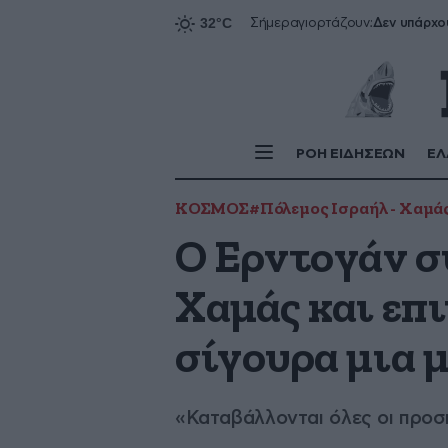
Δεν υπάρχο
Σήμερα
γιορτάζουν:
ΡΟΗ ΕΙΔΗΣΕΩΝ
ΕΛ
ΚΟΣΜΟΣ
#Πόλεμος Ισραήλ - Χαμά
Ο Ερντογάν σ
Χαμάς και επι
σίγουρα μια μ
«Καταβάλλονται όλες οι προσπ