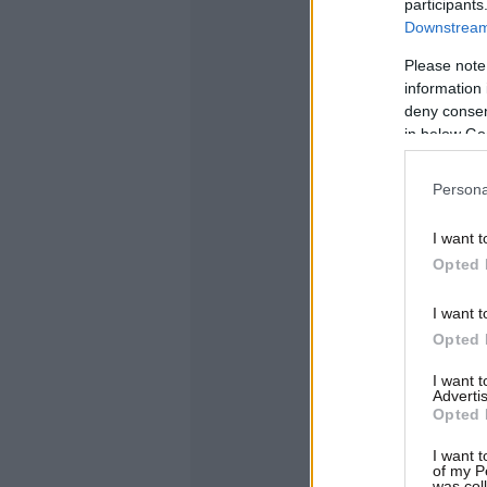
participants
Downstream 
Please note
information 
deny consent
in below Go
Persona
I want t
Opted 
I want t
Opted 
I want 
Advertis
Opted 
I want t
of my P
was col