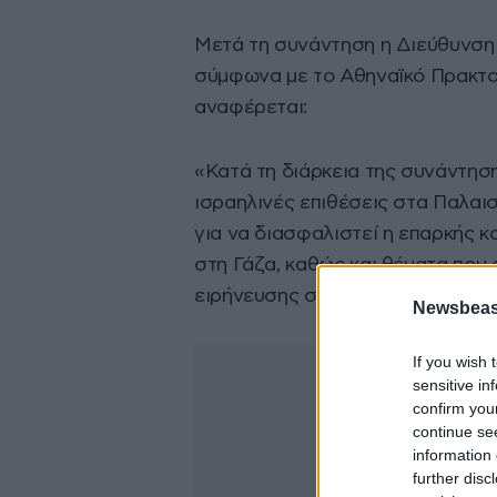
Μετά τη συνάντηση η Διεύθυνση 
σύμφωνα με το Αθηναϊκό Πρακτο
αναφέρεται:
«Κατά τη διάρκεια της συνάντησ
ισραηλινές επιθέσεις στα Παλαισ
για να διασφαλιστεί η επαρκής 
στη Γάζα, καθώς και θέματα που σ
ειρήνευσης στην περιοχή.
Newsbeast
If you wish 
sensitive in
confirm you
continue se
information 
further disc