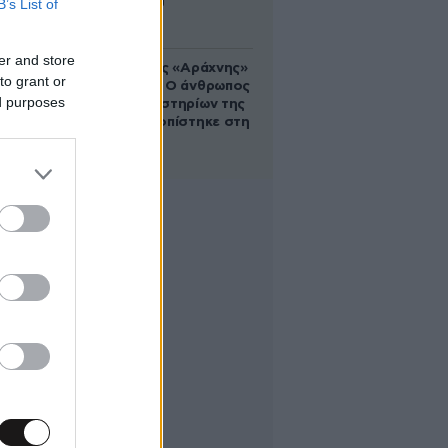
B’s List of
Αυγούστου
er and store
Στα ίχνη της «Αράχνης»
to grant or
του Άσαντ: Ο άνθρωπος
ed purposes
των βασανιστηρίων της
Συρίας εντοπίστηκε στη
Ρωσία