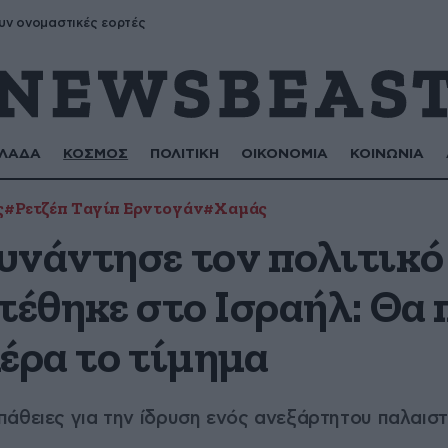
υν ονομαστικές εορτές
ΛΑΔΑ
ΚΟΣΜΟΣ
ΠΟΛΙΤΙΚΗ
ΟΙΚΟΝΟΜΙΑ
ΚΟΙΝΩΝΙΑ
ς
#Ρετζέπ Ταγίπ Ερντογάν
#Χαμάς
υνάντησε τον πολιτικό
τέθηκε στο Ισραήλ: Θα
έρα το τίμημα
άθειες για την ίδρυση ενός ανεξάρτητου παλαιστ