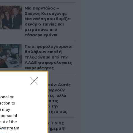
Νία Βαρντάλος –
Σπύρος Κατσαγάνης:
Μια σχέση που θυμίζει
σενάριο ταινίας και
μετρά πάνω από
τέσσερα χρόνια
Ποιοι φορολογούμενοι
θα λάβουν email ή
τηλεφώνημα από την
ΑΑΔΕ για φορολογικές
εκκρεμότητες
Ογκολόγοι
προειδοποιούν: Αυτές
οι τροφές, περνούν
απαρατήρητες, αλλά
sonal or
καλό είναι να τις
ection to
βγάλετε από την
ou may
καθημερινότητά σας
 personal
out of the
Εορτολόγιο: Ποιος
 downstream
γιορτάζει σήμερα 8