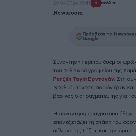
20·04·2024 19:45
σχόλια
4
Newsroom
Πρόσθεσε το Newsbeast
Google
Συνάντηση περίπου δυόμισι ωρώ
του πολιτικού γραφείου της Χαμ
Ρετζέπ Ταγίπ Ερντογάν
. Στη συ
Ντολμάμπαχτσε, παρών ήταν και 
βασικός διαπραγματευτής για το
H συνάντηση πραγματοποιήθηκε σ
επανεξετάζει τη στάση του όσον
πόλεμο της Γάζας και την ώρα πο