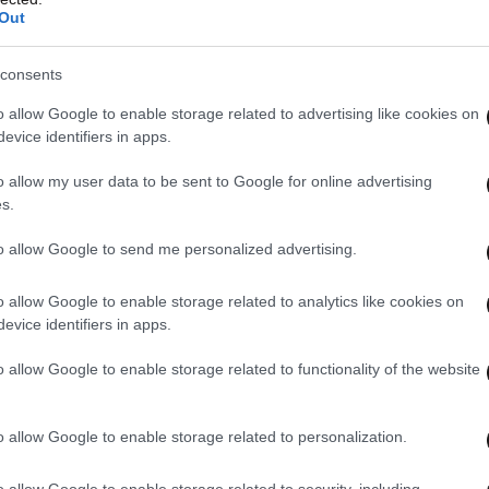
Out
ς, ο πρόεδρος Ερντογάν δήλωσε ότι η Τουρκία
consents
προσπάθειες για να επιστήσει την προσοχή της
o allow Google to enable storage related to advertising like cookies on
εση των Παλαιστινίων και τονίζει με κάθε
evice identifiers in apps.
λος στις φρικαλεότητες καθώς και να
o allow my user data to be sent to Google for online advertising
ς μόνιμη κατάπαυση του πυρός.
s.
to allow Google to send me personalized advertising.
 το Ισραήλ θα πληρώσει σίγουρα μια μέρα το
αιστινίων, ότι η Τουρκία θα συνεχίσει να μιλά
o allow Google to enable storage related to analytics like cookies on
 τα φόρα και ότι καταβάλλονται όλες οι
evice identifiers in apps.
 ανεξάρτητου παλαιστινιακού κράτους, το οποίο
o allow Google to enable storage related to functionality of the website
ερειακή ειρήνη και για την εγκαθίδρυση μόνιμης
o allow Google to enable storage related to personalization.
o allow Google to enable storage related to security, including