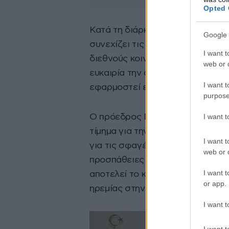
Opted 
Κατά τη διάρκεια της συνάντηση
Google 
συνεχίζει τις διπλωματικές της 
I want t
διεθνούς κοινότητας στην καταπί
web or d
ευκαιρία την ανάγκη να δοθεί τέ
I want t
εφαρμοστεί εφαρμογή επειγόντω
purpose
I want 
Ο πρόεδρος Ερντογάν δήλωσε ότι
τίμημα για την καταπίεση των Παλ
I want t
για τις σφαγές στη Γάζας σε όλα
web or d
προσπάθειες για την ίδρυση ενός
I want t
αποτελεί το κλειδί για την περιφ
or app.
ηρεμίας στην περιοχή.
I want t
I want t