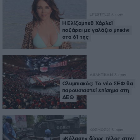
LIFESTYLE
1 λ. πριν
Η Ελίζαμπεθ Χάρλεϊ
ποζάρει με γαλάζιο μπικίνι
στα 61 της
ΑΘΛΗΤΙΚΑ
14 λ. πριν
Ολυμπιακός: Το νέο ΣΕΦ θα
παρουσιαστεί επίσημα στη
ΔΕΘ
ΚΟΣΜΟΣ
21 λ. πριν
«Κόλαση» δίχως τέλος στην