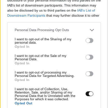
disclosure of your personal information by third parties on the
IAB’s list of downstream participants. This information may
also be disclosed by us to third parties on the
IAB’s List of
Downstream Participants
that may further disclose it to other
third parties.
Please note that this website/app uses one or more Google
Personal Data Processing Opt Outs
services and may gather and store information including but
not limited to your visit or usage behaviour. You may click to
I want to opt-out of the Sharing of my
Ξόδεψα περίπου 100 ευρώ στα Rhode για 3
personal data.
grant or deny consent to Google and its third-party tags to
Opted In
προϊόντα – Αυτό είναι το ειλικρινές review μου
use your data for below specified purposes in below Google
consent section.
I want to opt-out of the Sale of my
Personal Data.
Opted In
I want to opt-out of processing my
Personal Data for Targeted Advertising.
Opted In
I want to opt-out of Collection, Use,
Retention, Sale, and/or Sharing of my
Personal Data that Is Unrelated with the
Purposes for which it was collected.
Opted Out