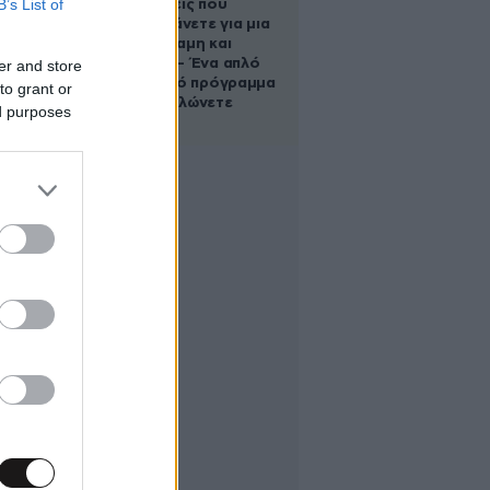
B’s List of
Οι 5 ασκήσεις που
πρέπει να κάνετε για μια
ζωή με δύναμη και
αυτονομία – Ένα απλό
er and store
αλλά ιδανικό πρόγραμμα
to grant or
καθώς μεγαλώνετε
ed purposes