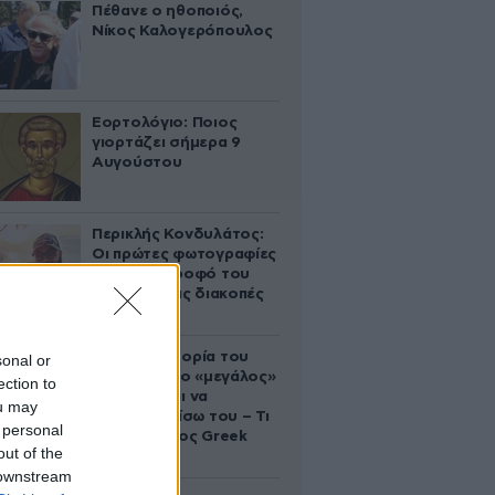
Πέθανε ο ηθοποιός,
Νίκος Καλογερόπουλος
Εορτολόγιο: Ποιος
γιορτάζει σήμερα 9
Αυγούστου
Περικλής Κονδυλάτος:
Οι πρώτες φωτογραφίες
με τη σύντροφό του
Ελίνα από τις διακοπές
τους
Η αυτοκρατορία του
sonal or
«Έντικ» και ο «μεγάλος»
ection to
που φέρεται να
ou may
βρίσκεται πίσω του – Τι
 personal
ορίζει ο όρος Greek
out of the
Mafia
 downstream