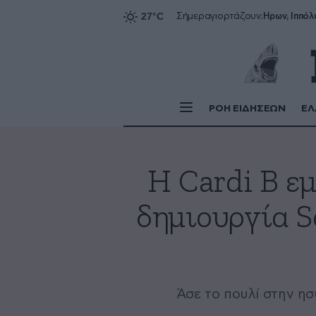
Ήρων, Ιππόλ
Σήμερα
γιορτάζουν:
ΡΟΗ ΕΙΔΗΣΕΩΝ
ΕΛ
H Cardi B ε
δημιουργία S
Άσε το πουλί στην ησυ