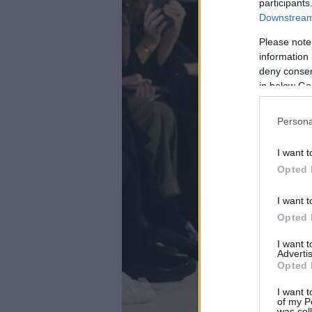
participants
Downstream 
Please note
information 
deny consent
in below Go
Persona
I want t
Opted 
I want t
Opted 
I want 
Advertis
Opted 
I want t
of my P
was col