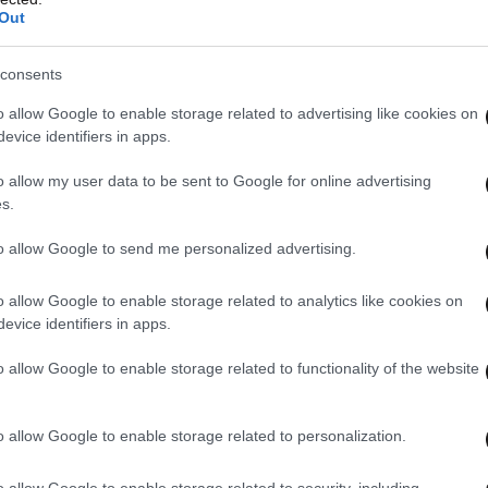
Out
consents
o allow Google to enable storage related to advertising like cookies on
evice identifiers in apps.
o allow my user data to be sent to Google for online advertising
ardi B πρόσθεσε μακριά βελούδινα opera γάντια,
s.
απρόσμενο όλων, ένα αληθινό μαύρο κοράκι, που
to allow Google to send me personalized advertising.
ς πόζαρε στους φωτογράφους στο Petit Palais.
της φωνάζουν, εκείνη τους ζήτησε να κάνουν
o allow Google to enable storage related to analytics like cookies on
ουλί. Μάλιστα, αστειεύτηκε λέγοντας πως το
evice identifiers in apps.
ος”. Δε νομίζουμε ότι το κοράκι θα είχε την ίδια
o allow Google to enable storage related to functionality of the website
o allow Google to enable storage related to personalization.
o allow Google to enable storage related to security, including