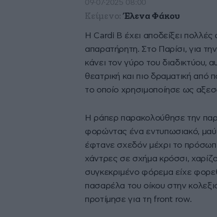
09·07·2025 08:00
Κείμενο:
Έλενα Φάκου
Η Cardi B έχει αποδείξει πολλές
απαρατήρητη. Στο Παρίσι, για τ
κάνει τον γύρο του διαδικτύου, α
θεατρική και πιο δραματική από 
το οποίο χρησιμοποίησε ως αξεσ
Η ράπερ παρακολούθησε την παρο
φορώντας ένα εντυπωσιακό, μαύρ
έφτανε σχεδόν μέχρι το πρόσωπό
χάντρες σε σχήμα κρόσσι, χαρίζο
συγκεκριμένο φόρεμα είχε φορεθε
πασαρέλα του οίκου στην κολεξιόν
προτίμησε για τη front row.