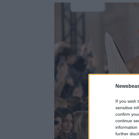
Newsbeast
If you wish 
sensitive in
confirm you
continue se
information 
further disc