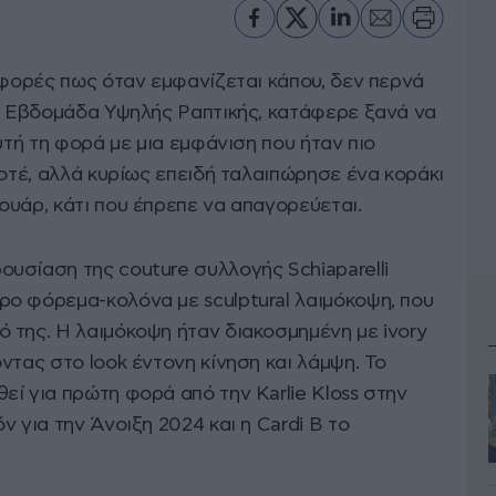
 φορές πως όταν εμφανίζεται κάπου, δεν περνά
ην Εβδομάδα Υψηλής Ραπτικής, κατάφερε ξανά να
υτή τη φορά με μια εμφάνιση που ήταν πιο
ποτέ, αλλά κυρίως επειδή ταλαιπώρησε ένα κοράκι
ουάρ, κάτι που έπρεπε να απαγορεύεται.
υσίαση της couture συλλογής Schiaparelli
ο φόρεμα-κολόνα με sculptural λαιμόκοψη, που
 της. Η λαιμόκοψη ήταν διακοσμημένη με ivory
ντας στο look έντονη κίνηση και λάμψη. Το
ί για πρώτη φορά από την Karlie Kloss στην
 για την Άνοιξη 2024 και η Cardi B το