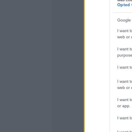
Opted 
Google 
I want t
web or d
I want t
purpose
I want 
I want t
web or d
I want t
or app.
I want t
I want t