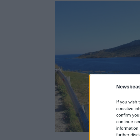
Newsbeast
If you wish 
sensitive in
confirm you
continue se
information 
further disc