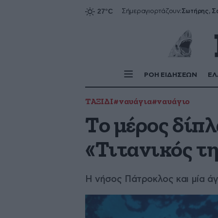
Σήμερα
γιορτάζουν:
ΡΟΗ ΕΙΔΗΣΕΩΝ
ΕΛ
ΤΑΞΙΔΙ
#ναυάγια
#ναυάγιο
Το μέρος δίπλ
«Τιτανικός τ
Η νήσος Πάτροκλος και μία ά