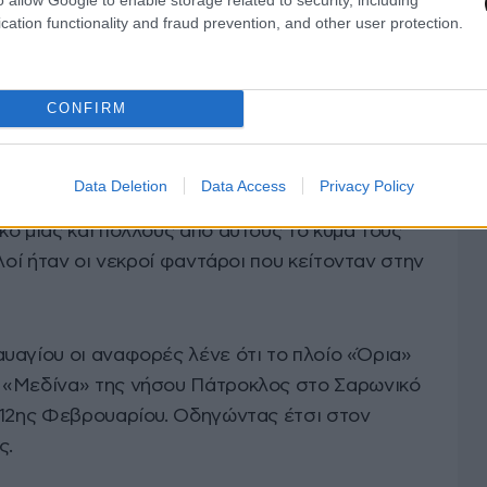
cation functionality and fraud prevention, and other user protection.
CONFIRM
ube
Updrones
που έχει δημοσιεύσει σχετικό
 άφησαν τους Ιταλούς αιχμαλώτους να πνιγούν
Data Deletion
Data Access
Privacy Policy
 πρωί το θέαμα με τους νεκρούς στρατιώτες στην
ό μιας και πολλούς από αυτούς το κύμα τους
λοί ήταν οι νεκροί φαντάροι που κείτονταν στην
υαγίου οι αναφορές λένε ότι το πλοίο «Όρια»
 «Μεδίνα» της νήσου Πάτροκλος στο Σαρωνικό
 12ης Φεβρουαρίου. Οδηγώντας έτσι στον
ς.