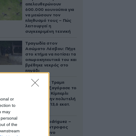
απελευθερώνουν
600.000 κουνούπια για
να μειώσουν τον
πληθυσμό τους – Πώς
λειτουργεί η
συγκεκριμένη τεχνική
Τραγωδία στον
Ασώματο Λέσβου: Πήγε
στο κτήμα να ποτίσει τα
οπωροκηπευτικά του και
βρέθηκε νεκρός στο
πηγάδι
Ο Ντόναλντ Τραμπ
Τζούνιορ εξαγόρασε το
μερίδιο της Κίμπερλι
sonal or
Γκίλφοϊλ στην πολυτελή
έπαυλη των 13,6 εκατ.
ection to
δολαρίων
ou may
 personal
Georgina Rodriguez –
out of the
Ξεσπά η σύντροφος
 downstream
του Κριστιάνο