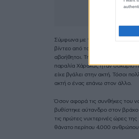
authenti
Σύμφωνα με το κανάλι του Yout
βίντεο από το νησί, οι Γερμανοί
αβοήθητοι. Την επόμενη μέρα το
παραλία Χάρακας ήταν σοκαριστικ
είχε βγάλει στην ακτή. Τόσοι πολ
ακτή ο ένας επάνω στον άλλο.
Όσον αφορά τις συνθήκες του να
βυθίστηκε αύτανδρο στον βράχο
τις πρώτες νυχτερινές ώρες της
θάνατο περίπου 4.000 ανθρώπου