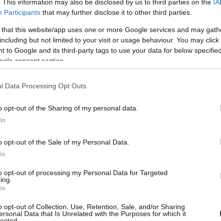
. This information may also be disclosed by us to third parties on the
IA
υ συνέβη ο λεγόμενος
Participants
that may further disclose it to other third parties.
άδας» δίπλα στην Αθήνα
 that this website/app uses one or more Google services and may gath
including but not limited to your visit or usage behaviour. You may click 
 to Google and its third-party tags to use your data for below specifi
 του 1944. Ήταν όταν το Νορβηγικό πλοίο
ogle consent section.
χθεί από τους Γερμανούς κατακτητές των
ια να μεταφερθούν από το νησί της Ρόδου στον
l Data Processing Opt Outs
 Τελικά το πλοίο με τους Ιταλούς αιχμαλώτους δεν
o opt-out of the Sharing of my personal data.
υ λόγω διαφόρων παραγόντων. Ήταν ένας
In
κών συνθηκών και της επίθεσης των Βρετανικών
τών κατασκευαστικών προβλημάτων που είχε το
o opt-out of the Sale of my Personal Data.
έλεσμα να γίνει ένα από τα πιο πολύνεκρα
In
to opt-out of processing my Personal Data for Targeted
ing.
In
o opt-out of Collection, Use, Retention, Sale, and/or Sharing
ersonal Data that Is Unrelated with the Purposes for which it
lected.