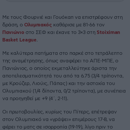
Με τους Φουρνιέ και Γουόκαπ να επιστρέφουν στη
δράση, ο
Ολυμπιακός
καθάρισε με 81-66 τον
Πανιώνιο
στο ΣΕΦ και έκανε το 3×3 στη
Stoiximan
Basket League
.
Με καλύτερα πατήματα στο παρκέ στο τετράλεπτο
της αναμέτρησης, όπως αναφέρει το ΑΠΕ-ΜΠΕ, ο
Πανιώνιος, ο οποίος εκμεταλλεύτηκε άριστα την
αποτελεσματικότητά του από τα 6.75 (3/4 τρίποντα,
με Κρούζερ, Λιούις, Πάπας) και την αστοχία του
Ολυμπιακού (1/4 δίποντα, 0/2 τρίποντα), με συνέπεια
να προηγηθεί με +9 (4΄, 2-11).
Οι πρωτοβουλίες, κυρίως του Πίτερς, επέτρεψαν
στον Ολυμπιακό να «γράψει» επιμέρους 17-8, να
φέρει το ματς σε ισορροπία (19-19), λίγο πριν το