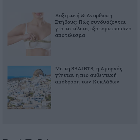
Αυξητική & Ανόρθωση
Στήθους: Πώς συνδυάζονται
για το τέλειο, εξατομικευμένο
αποτέλεσμα
Με τη SEAJETS, η Αμοργός
γίνεται η πιο αυθεντική
απόδραση των Κυκλάδων