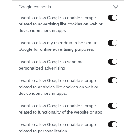
Google consents
I want to allow Google to enable storage
related to advertising like cookies on web or
device identifiers in apps.
I want to allow my user data to be sent to
LIFESTYLE
08·08·2026 19:12
Google for online advertising purposes.
Εριέττα Κούρκουλου – Τα 33α γενέθλια και τα
φιλιά με τον Βύρωνα Βασιλειάδη: «Καμία στιγμή
I want to allow Google to send me
ευτυχίας δεδομένη»
personalized advertising.
I want to allow Google to enable storage
related to analytics like cookies on web or
device identifiers in apps.
I want to allow Google to enable storage
related to functionality of the website or app.
I want to allow Google to enable storage
related to personalization.