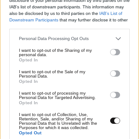
disclosure of your personal information by third parties on the
IAB’s list of downstream participants. This information may
also be disclosed by us to third parties on the
IAB’s List of
Downstream Participants
that may further disclose it to other
third parties.
Please note that this website/app uses one or more Google
Personal Data Processing Opt Outs
services and may gather and store information including but
not limited to your visit or usage behaviour. You may click to
I want to opt-out of the Sharing of my
personal data.
grant or deny consent to Google and its third-party tags to
Opted In
use your data for below specified purposes in below Google
consent section.
I want to opt-out of the Sale of my
Personal Data.
TRENDING
Opted In
I want to opt-out of processing my
Personal Data for Targeted Advertising.
Opted In
I want to opt-out of Collection, Use,
Retention, Sale, and/or Sharing of my
Personal Data that Is Unrelated with the
Purposes for which it was collected.
Opted Out