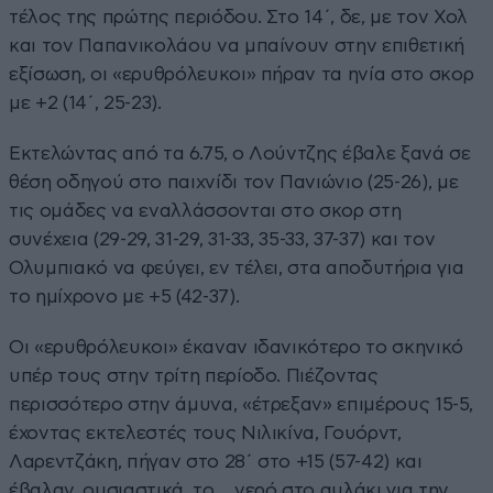
τέλος της πρώτης περιόδου. Στο 14΄, δε, με τον Χολ
και τον Παπανικολάου να μπαίνουν στην επιθετική
εξίσωση, οι «ερυθρόλευκοι» πήραν τα ηνία στο σκορ
με +2 (14΄, 25-23).
Εκτελώντας από τα 6.75, ο Λούντζης έβαλε ξανά σε
θέση οδηγού στο παιχνίδι τον Πανιώνιο (25-26), με
τις ομάδες να εναλλάσσονται στο σκορ στη
συνέχεια (29-29, 31-29, 31-33, 35-33, 37-37) και τον
Ολυμπιακό να φεύγει, εν τέλει, στα αποδυτήρια για
το ημίχρονο με +5 (42-37).
Οι «ερυθρόλευκοι» έκαναν ιδανικότερο το σκηνικό
υπέρ τους στην τρίτη περίοδο. Πιέζοντας
περισσότερο στην άμυνα, «έτρεξαν» επιμέρους 15-5,
έχοντας εκτελεστές τους Νιλικίνα, Γουόρντ,
Λαρεντζάκη, πήγαν στο 28΄ στο +15 (57-42) και
έβαλαν, ουσιαστικά, το… νερό στο αυλάκι για την