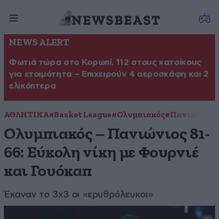
NEWS ALERT
Φωτιά τώρα στο Κορωπί, 112 στους κατοίκους
για ετοιμότητα – Επιχειρούν 4 αεροσκάφη και 2
ελικόπτερα
ΑΘΛΗΤΙΚΑ
#Basket League
#Ολυμπιακός
#Πανιώνιος
Ολυμπιακός – Πανιώνιος 81-
66: Εύκολη νίκη με Φουρνιέ
και Γουόκαπ
Έκαναν το 3x3 οι «ερυθρόλευκοι»