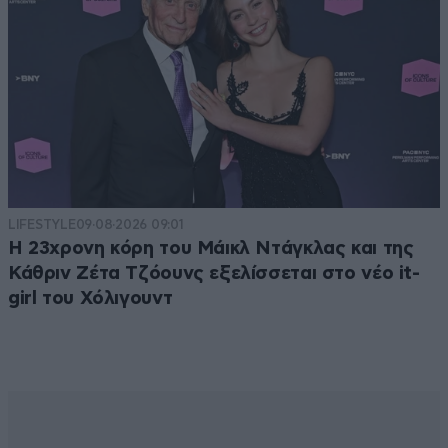
LIFESTYLE
09·08·2026 09:01
Η 23χρονη κόρη τoυ Μάικλ Ντάγκλας και της
Κάθριν Ζέτα Τζόουνς εξελίσσεται στο νέο it-
girl του Χόλιγουντ