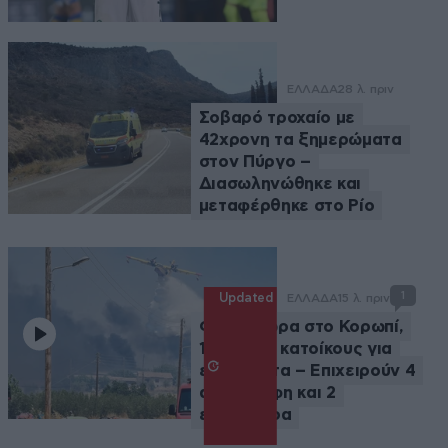
ΕΛΛΑΔΑ
28 λ. πριν
Σοβαρό τροχαίο με
42χρονη τα ξημερώματα
στον Πύργο –
Διασωληνώθηκε και
μεταφέρθηκε στο Ρίο
1
Updated
ΕΛΛΑΔΑ
15 λ. πριν
Φωτιά τώρα στο Κορωπί,
112 στους κατοίκους για
ετοιμότητα – Επιχειρούν 4
αεροσκάφη και 2
ελικόπτερα