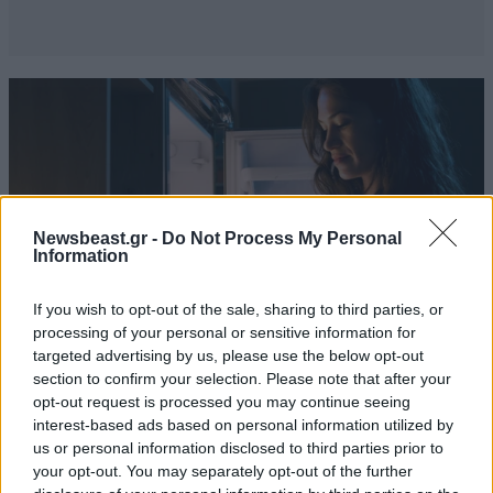
Newsbeast.gr -
Do Not Process My Personal
Information
If you wish to opt-out of the sale, sharing to third parties, or
processing of your personal or sensitive information for
targeted advertising by us, please use the below opt-out
section to confirm your selection. Please note that after your
opt-out request is processed you may continue seeing
ΔΙΑΤΡΟΦΗ
07·08·2026 08:32
interest-based ads based on personal information utilized by
5 ροφήματα που μπορείτε να πίνετε πριν τον
us or personal information disclosed to third parties prior to
ύπνο για καλύτερα επίπεδα σακχάρου στο αίμα
your opt-out. You may separately opt-out of the further