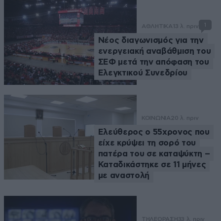
1
ΑΘΛΗΤΙΚΑ
13 λ. πριν
Νέος διαγωνισμός για την
ενεργειακή αναβάθμιση του
ΣΕΦ μετά την απόφαση του
Ελεγκτικού Συνεδρίου
ΚΟΙΝΩΝΙΑ
20 λ. πριν
Ελεύθερος ο 55χρονος που
είχε κρύψει τη σορό του
πατέρα του σε καταψύκτη –
Καταδικάστηκε σε 11 μήνες
με αναστολή
ΤΗΛΕΟΡΑΣΗ
33 λ. πριν