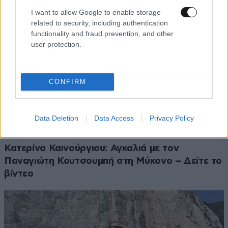
I want to allow Google to enable storage
related to security, including authentication
functionality and fraud prevention, and other
user protection.
CONFIRM
Data Deletion
Data Access
Privacy Policy
LIFESTYLE
07·08·2026 11:26
Κατερίνα Καινούργιου: Αγκαλιά με τον
Παναγιώτη Κουτσουμπή στη Μύκονο – Δείτε το
βίντεο