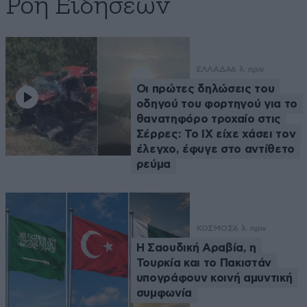
Ροή Ειδήσεων
ΕΛΛΑΔΑ
6 λ. πριν
Οι πρώτες δηλώσεις του
οδηγού του φορτηγού για το
θανατηφόρο τροχαίο στις
Σέρρες: Το ΙΧ είχε χάσει τον
έλεγχο, έφυγε στο αντίθετο
ρεύμα
ΚΟΣΜΟΣ
6 λ. πριν
Η Σαουδική Αραβία, η
Τουρκία και το Πακιστάν
υπογράφουν κοινή αμυντική
συμφωνία