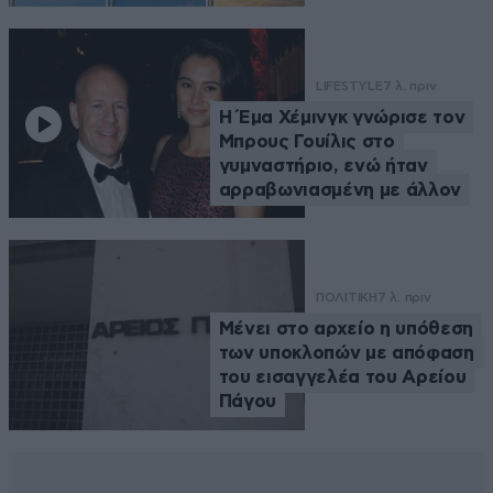
LIFESTYLE
7 λ. πριν
Η Έμα Χέμινγκ γνώρισε τον
Μπρους Γουίλις στο
γυμναστήριο, ενώ ήταν
αρραβωνιασμένη με άλλον
ΠΟΛΙΤΙΚΗ
7 λ. πριν
Μένει στο αρχείο η υπόθεση
των υποκλοπών με απόφαση
του εισαγγελέα του Αρείου
Πάγου