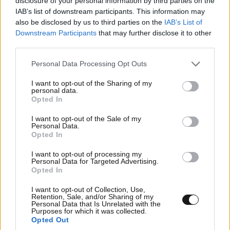
disclosure of your personal information by third parties on the
IAB’s list of downstream participants. This information may
also be disclosed by us to third parties on the
IAB’s List of
Downstream Participants
that may further disclose it to other
third parties.
Please note that this website/app uses one or more Google
Personal Data Processing Opt Outs
services and may gather and store information including but
not limited to your visit or usage behaviour. You may click to
I want to opt-out of the Sharing of my
personal data.
grant or deny consent to Google and its third-party tags to
Opted In
use your data for below specified purposes in below Google
consent section.
I want to opt-out of the Sale of my
Personal Data.
Opted In
I want to opt-out of processing my
Personal Data for Targeted Advertising.
ΕΛΛΑΔΑ
07·08·2026 08:50
Opted In
Ζευγάρι από τις ΗΠΑ που «υιοθέτησε» τον
Αφγανό κατηγορούμενο για τη δολοφονία της
I want to opt-out of Collection, Use,
Retention, Sale, and/or Sharing of my
Ελίζαμπεθ Ρος: «Είμαστε συντετριμμένοι – Δεν
Personal Data that Is Unrelated with the
Purposes for which it was collected.
έδειξε ποτέ ότι ήταν ικανός για κάτι τέτοιο»
Opted Out