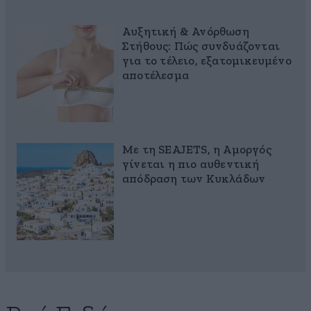
Αυξητική & Ανόρθωση
Στήθους: Πώς συνδυάζονται
για το τέλειο, εξατομικευμένο
αποτέλεσμα
Με τη SEAJETS, η Αμοργός
γίνεται η πιο αυθεντική
απόδραση των Κυκλάδων