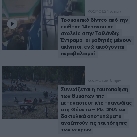
ΚΟΣΜΟΣ
24 λ. πριν
Τρομακτικό βίντεο από την
επίθεση 14χρονου σε
σχολείο στην Ταϊλάνδη:
Έντρομοι οι μαθητές μένουν
ακίνητοι, ενώ ακούγονται
πυροβολισμοί
ΚΟΣΜΟΣ
36 λ. πριν
Συνεχίζεται η ταυτοποίηση
των θυμάτων της
μεταναστευτικής τραγωδίας
στη Θέουτα – Με DNA και
δακτυλικά αποτυπώματα
αναζητούν τις ταυτότητες
των νεκρών