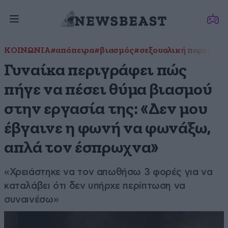
ΚΟΙΝΩΝΙΑ
#απόπειρα
#βιασμός
#σεξουαλική παρενόχ
Γυναίκα περιγράφει πώς
πήγε να πέσει θύμα βιασμού
στην εργασία της: «Δεν μου
έβγαινε η φωνή να φωνάξω,
απλά τον έσπρωχνα»
«Χρειάστηκε να τον απωθήσω 3 φορές για να
καταλάβει ότι δεν υπήρχε περίπτωση να
συναινέσω»