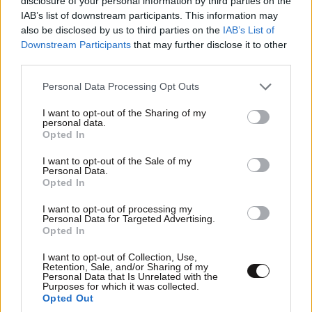
disclosure of your personal information by third parties on the
IAB’s list of downstream participants. This information may
also be disclosed by us to third parties on the
IAB’s List of
Downstream Participants
that may further disclose it to other
third parties.
Please note that this website/app uses one or more Google
Personal Data Processing Opt Outs
services and may gather and store information including but
not limited to your visit or usage behaviour. You may click to
I want to opt-out of the Sharing of my
personal data.
grant or deny consent to Google and its third-party tags to
Opted In
use your data for below specified purposes in below Google
consent section.
I want to opt-out of the Sale of my
Personal Data.
Opted In
I want to opt-out of processing my
ΕΛΛΑΔΑ
07·08·2026 11:26
Personal Data for Targeted Advertising.
Opted In
Βίντεο-ντοκουμέντο από το θανατηφόρο
τροχαίο στις Σέρρες: Η στιγμή που το ΙΧ μπαίνει
I want to opt-out of Collection, Use,
στο αντίθετο ρεύμα – Ακαριαία πέθαναν γιος
Retention, Sale, and/or Sharing of my
Personal Data that Is Unrelated with the
και μητέρα
Purposes for which it was collected.
Opted Out