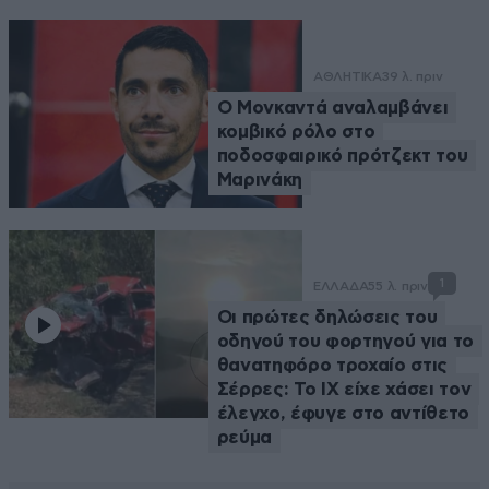
ΑΘΛΗΤΙΚΑ
39 λ. πριν
Ο Μονκαντά αναλαμβάνει
κομβικό ρόλο στο
ποδοσφαιρικό πρότζεκτ του
Μαρινάκη
1
ΕΛΛΑΔΑ
55 λ. πριν
Οι πρώτες δηλώσεις του
οδηγού του φορτηγού για το
θανατηφόρο τροχαίο στις
Σέρρες: Το ΙΧ είχε χάσει τον
έλεγχο, έφυγε στο αντίθετο
ρεύμα