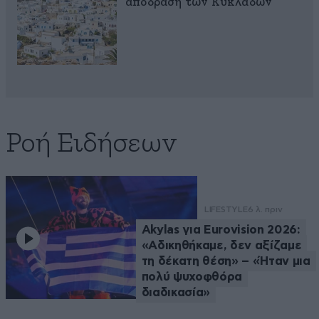
απόδραση των Κυκλάδων
Ροή Ειδήσεων
LIFESTYLE
6 λ. πριν
Akylas για Eurovision 2026:
«Aδικηθήκαμε, δεν αξίζαμε
τη δέκατη θέση» – «Ήταν μια
πολύ ψυχοφθόρα
διαδικασία»