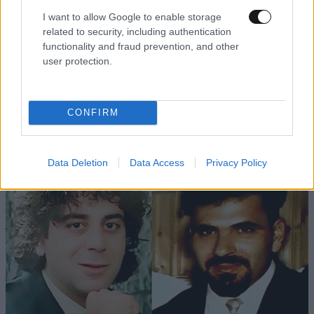
I want to allow Google to enable storage
related to security, including authentication
functionality and fraud prevention, and other
user protection.
ΚΟΣΜΟΣ
09·08·2026 00:09
Η δολοφονία της εγκύου Σάρον Τέιτ – Τι
CONFIRM
απέγιναν τα μέλη της «Οικογένειας Μάνσον»;
Data Deletion
Data Access
Privacy Policy