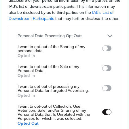
disclosure of your personal information by third parties on the
IAB’s list of downstream participants. This information may
also be disclosed by us to third parties on the
IAB’s List of
Downstream Participants
that may further disclose it to other
third parties.
Please note that this website/app uses one or more Google
Personal Data Processing Opt Outs
services and may gather and store information including but
not limited to your visit or usage behaviour. You may click to
I want to opt-out of the Sharing of my
personal data.
grant or deny consent to Google and its third-party tags to
Opted In
use your data for below specified purposes in below Google
ΚΟΣΜΟΣ
3 ω. πριν
consent section.
I want to opt-out of the Sale of my
Η αυτοκρατορία του «Έντικ» και ο «μεγάλος»
Personal Data.
Opted In
που φέρεται να βρίσκεται πίσω του – Τι ορίζει ο
όρος Greek Mafia
I want to opt-out of processing my
Personal Data for Targeted Advertising.
Opted In
I want to opt-out of Collection, Use,
Retention, Sale, and/or Sharing of my
Personal Data that Is Unrelated with the
Purposes for which it was collected.
Opted Out