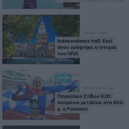
ΤΑΞΙΔΙ
5 λ. πριν
Independence Hall: Εκεί
όπου γράφτηκε η ιστορία
των ΗΠΑ
ΑΘΛΗΤΙΚΑ
11 λ. πριν
Παγκόσμιο Στίβου Κ20:
Ασημένιο μετάλλιο στα 800
μ. η Ρούσσου