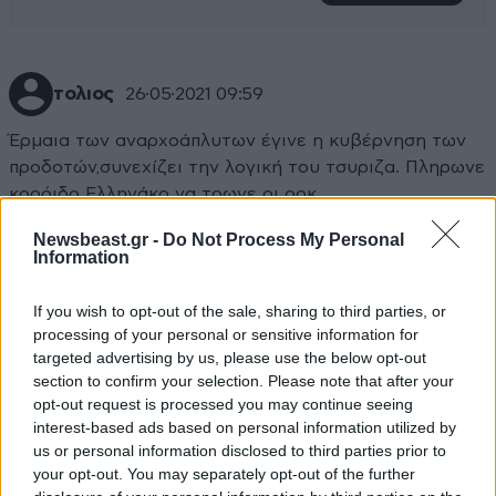
τολιος
26·05·2021 09:59
Έρμαια των αναρχοάπλυτων έγινε η κυβέρνηση των
προδοτών,συνεχίζει την λογική του τσυριζα. Πληρωνε
κορόιδο Ελληνάκο να τρωνε οι ορκ....
Newsbeast.gr -
Do Not Process My Personal
Απαντήστε
0
0
Information
If you wish to opt-out of the sale, sharing to third parties, or
processing of your personal or sensitive information for
targeted advertising by us, please use the below opt-out
section to confirm your selection. Please note that after your
opt-out request is processed you may continue seeing
interest-based ads based on personal information utilized by
us or personal information disclosed to third parties prior to
your opt-out. You may separately opt-out of the further