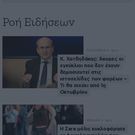
Ροή Ειδήσεων
ΠΟΛΙΤΙΚΗ
4 λ. πριν
Κ. Χατδηδάκης: Άκυρες οι
εγκύκλιοι που δεν έχουν
δημοσιευτεί στις
ιστοσελίδες των φορέων –
Τι θα ισχύει από 1η
Οκτωβρίου
ΜΟΔΑ
9 λ. πριν
Η Zara μόλις κυκλοφόρησε