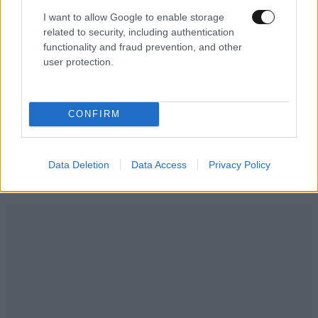
I want to allow Google to enable storage
related to security, including authentication
functionality and fraud prevention, and other
user protection.
ΕΛΛΑΔΑ
2 ω. πριν
CONFIRM
Ζευγάρι από τις ΗΠΑ που «υιοθέτησε» τον
Αφγανό κατηγορούμενο για τη δολοφονία της
Ελίζαμπεθ Ρος: «Είμαστε συντετριμμένοι – Δεν
Data Deletion
Data Access
Privacy Policy
έδειξε ποτέ ότι ήταν ικανός για κάτι τέτοιο»