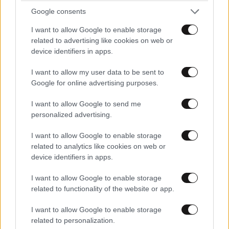
μεταχειρισμένα rafale ακριβότερα απ'ότι αγόρασε η
Google consents
Αίγυπτος καινούργια;; κάτι ακούγεται ότι θα πάρουμε
I want to allow Google to enable storage
τις αμερικάνικες μηχανότρατες που αποσύρουν ως
related to advertising like cookies on web or
από το στόλο τους αντί για φρεγάτες με το ίδιο
device identifiers in apps.
κόστος που θα αγοράζαμε φρεγάτες....μακάρι να μην
ισχύει....
I want to allow my user data to be sent to
Google for online advertising purposes.
Απαντήστε
0
0
I want to allow Google to send me
personalized advertising.
I want to allow Google to enable storage
TRENDING
related to analytics like cookies on web or
device identifiers in apps.
I want to allow Google to enable storage
related to functionality of the website or app.
I want to allow Google to enable storage
related to personalization.