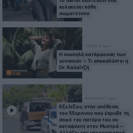
το barrel παντελόνι που
κολακεύει κάθε
σωματότυπο
ΥΓΕΙΑ
9 λ. πριν
Η σιωπηλή κατάρρευση των
γυναικών – Τι αποκαλύπτει η
Dr. Καλαϊτζή
ΕΛΛΑΔΑ
13 λ. πριν
Εξελίξεις στην υπόθεση
του 55χρονου που έκρυβε τη
σορό του πατέρα του σε
καταψύκτη στον Μυστρά –
Αλλάζει την υπερασπιστική