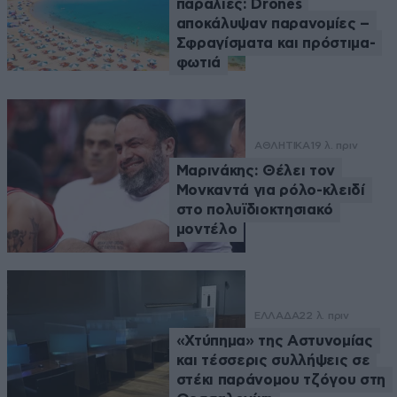
παραλίες: Drones
αποκάλυψαν παρανομίες –
Σφραγίσματα και πρόστιμα-
φωτιά
ΑΘΛΗΤΙΚΑ
19 λ. πριν
Μαρινάκης: Θέλει τον
Μονκαντά για ρόλο-κλειδί
στο πολυϊδιοκτησιακό
μοντέλο
ΕΛΛΑΔΑ
22 λ. πριν
«Χτύπημα» της Αστυνομίας
και τέσσερις συλλήψεις σε
στέκι παράνομου τζόγου στη