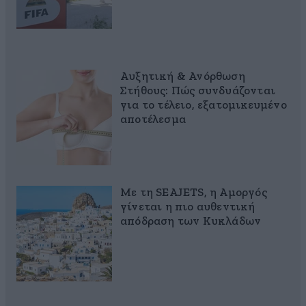
Αυξητική & Ανόρθωση
Στήθους: Πώς συνδυάζονται
για το τέλειο, εξατομικευμένο
αποτέλεσμα
Με τη SEAJETS, η Αμοργός
γίνεται η πιο αυθεντική
απόδραση των Κυκλάδων