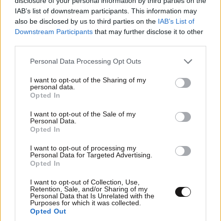
disclosure of your personal information by third parties on the
IAB’s list of downstream participants. This information may
also be disclosed by us to third parties on the
IAB’s List of
Downstream Participants
that may further disclose it to other
third parties.
Please note that this website/app uses one or more Google
Personal Data Processing Opt Outs
services and may gather and store information including but
not limited to your visit or usage behaviour. You may click to
I want to opt-out of the Sharing of my
EAGLE VIEW
26·05·2021 06:47
personal data.
grant or deny consent to Google and its third-party tags to
Opted In
use your data for below specified purposes in below Google
ΝΤΡΟΠΗ!
consent section.
I want to opt-out of the Sale of my
Personal Data.
Απαντήστε
0
0
Opted In
I want to opt-out of processing my
Personal Data for Targeted Advertising.
Opted In
(((((((???))))))))
26·05·2021 05:11
I want to opt-out of Collection, Use,
Retention, Sale, and/or Sharing of my
Οι ΕΔ αντί να ασχολούνται με την άμυνα της χώρας
Personal Data that Is Unrelated with the
Purposes for which it was collected.
και τους Τούρκους που κόβουν βόλτες στο Αιγαίο τις
Opted Out
έχετε μετατρέψει σε μκο....γιατί υπουργέ αγοράσαμε