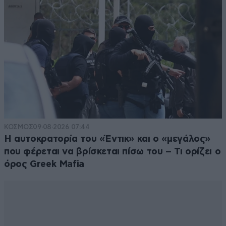
πάμε καλύτερα ούλοι 💪
Απαντήστε
0
0
Κυρανάκης
15·06·2026 11:28
Όχι δάκρυα.Όχι απελπισία.
Απαντήστε
0
0
ΚΟΣΜΟΣ
09·08·2026 07:44
Η αυτοκρατορία του «Έντικ» και ο «μεγάλος»
που φέρεται να βρίσκεται πίσω του – Τι ορίζει ο
Σκέρτσος
15·06·2026 11:09
όρος Greek Mafia
Γιατί αργήσατε, κώστα ? Τι εννοείς κουράστηκαν το
ΣΚ ? 🤣🤣🤣
Απαντήστε
0
0