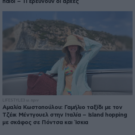
παιδί – Τι ερευνούν οι αρχές
LIFESTYLE
3 ω. πριν
Αμαλία Κωστοπούλου: Γαμήλιο ταξίδι με τον
Τζέικ Μέντγουελ στην Ιταλία – Island hopping
με σκάφος σε Πόντσα και Ίσκια