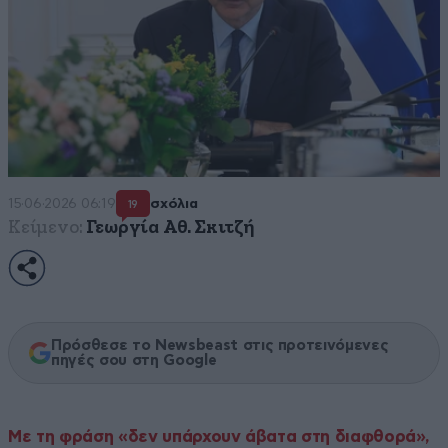
15·06·2026 06:19
σχόλια
19
Κείμενο:
Γεωργία Αθ. Σκιτζή
Πρόσθεσε το Newsbeast στις προτεινόμενες
πηγές σου στη Google
Με τη φράση «δεν υπάρχουν άβατα στη διαφθορά»,