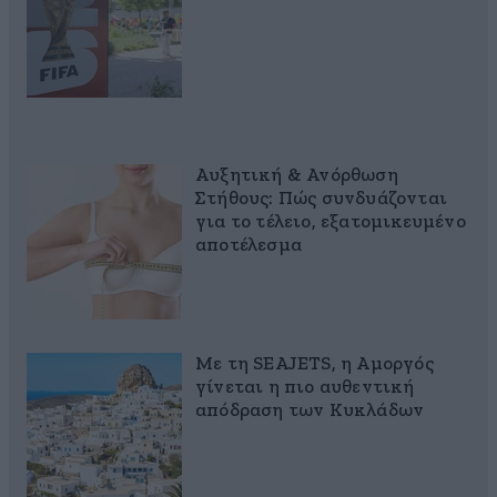
Αυξητική & Ανόρθωση
Στήθους: Πώς συνδυάζονται
για το τέλειο, εξατομικευμένο
αποτέλεσμα
Με τη SEAJETS, η Αμοργός
γίνεται η πιο αυθεντική
απόδραση των Κυκλάδων