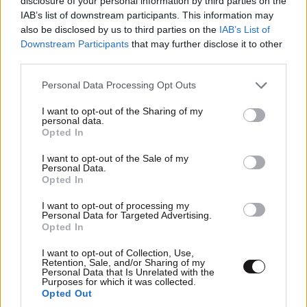
disclosure of your personal information by third parties on the
IAB’s list of downstream participants. This information may
also be disclosed by us to third parties on the
IAB’s List of
Downstream Participants
that may further disclose it to other
third parties.
Please note that this website/app uses one or more Google
Personal Data Processing Opt Outs
services and may gather and store information including but
Μαρία Καρυστιανού – «Ελπίδα για τη
not limited to your visit or usage behaviour. You may click to
I want to opt-out of the Sharing of my
personal data.
Δημοκρατία»: Ο Νίκος Μπρουτζάκης
grant or deny consent to Google and its third-party tags to
Opted In
use your data for below specified purposes in below Google
αποχώρησε καταγγέλλοντας αυθαιρεσία στη
consent section.
λήψη αποφάσεων
I want to opt-out of the Sale of my
Personal Data.
Opted In
I want to opt-out of processing my
Personal Data for Targeted Advertising.
Opted In
I want to opt-out of Collection, Use,
Retention, Sale, and/or Sharing of my
Personal Data that Is Unrelated with the
Purposes for which it was collected.
Opted Out