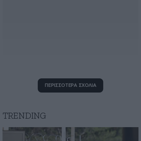
αντιπολίτευση
15·06·2026 11:10
ΠΕΡΙΣΣΟΤΕΡΑ ΣΧΟΛΙΑ
Γιατί πατάει dislike το τελευταίο μας;
Απαντήστε
0
0
TRENDING
με κουλη
15·06·2026 11:09