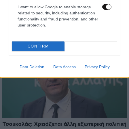
I want to allow Google to enable storage
related to security, including authentication
Πρωτοφανείς συνθήκες στη φωτιά της
functionality and fraud prevention, and other
Αττικοβοιωτίας – Τουρνάς: Δεν κατάφεραν να
user protection.
κάνουν ρίψεις 51 εναέρια μέσα
CONFIRM
Data Deletion
Data Access
Privacy Policy
Τσουκαλάς: Xρειάζεται άλλη εξωτερική πολιτική