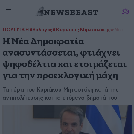
ΠΟΛΙΤΙΚΗ
#Εκλογές
#Κυριάκος Μητσοτάκης
#Νέα Δημ
Η Νέα Δημοκρατία
ανασυντάσσεται, φτιάχνει
ψηφοδέλτια και ετοιμάζεται
για την προεκλογική μάχη
Τα πύρα του Κυριάκου Μητσοτάκη κατά της
αντιπολίτευσης και τα επόμενα βήματά του