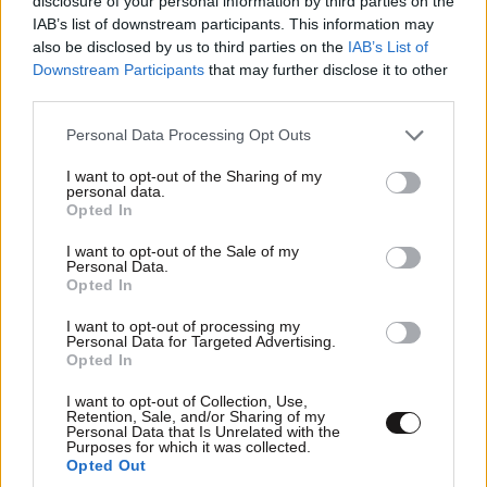
disclosure of your personal information by third parties on the
IAB’s list of downstream participants. This information may
also be disclosed by us to third parties on the
IAB’s List of
Downstream Participants
that may further disclose it to other
third parties.
Please note that this website/app uses one or more Google
Personal Data Processing Opt Outs
services and may gather and store information including but
not limited to your visit or usage behaviour. You may click to
I want to opt-out of the Sharing of my
personal data.
grant or deny consent to Google and its third-party tags to
Opted In
use your data for below specified purposes in below Google
ΕΛΛΑΔΑ
1 ω. πριν
consent section.
I want to opt-out of the Sale of my
Συντετριμμένος ο πατέρας και σύζυγος των
Personal Data.
Opted In
θυμάτων στο τροχαίο στις Σέρρες: «Έχασα και
τη γυναίκα και το παιδί μου, τα έχασα όλα»
I want to opt-out of processing my
Personal Data for Targeted Advertising.
Opted In
I want to opt-out of Collection, Use,
Retention, Sale, and/or Sharing of my
Personal Data that Is Unrelated with the
Purposes for which it was collected.
Opted Out