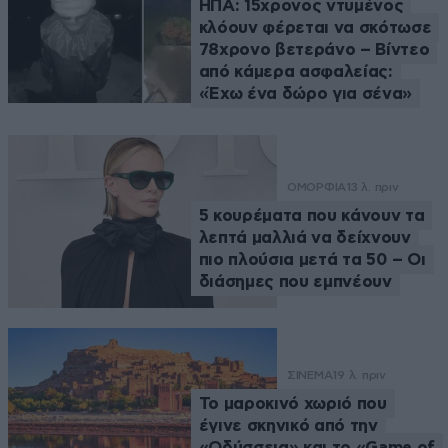
ΗΠΑ: 15χρονος ντυμένος
κλόουν φέρεται να σκότωσε
78χρονο βετεράνο – Βίντεο
από κάμερα ασφαλείας:
«Έχω ένα δώρο για σένα»
ΟΜΟΡΦΙΑ
13 λ. πριν
5 κουρέματα που κάνουν τα
λεπτά μαλλιά να δείχνουν
πιο πλούσια μετά τα 50 – Οι
διάσημες που εμπνέουν
ΣΙΝΕΜΑ
19 λ. πριν
Το μαροκινό χωριό που
έγινε σκηνικό από την
«Οδύσσεια» και το «Game of