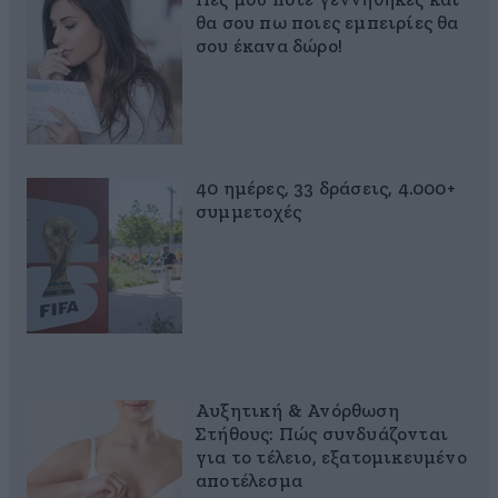
Πες μου πότε γεννήθηκες και
θα σου πω ποιες εμπειρίες θα
σου έκανα δώρο!
40 ημέρες, 33 δράσεις, 4.000+
συμμετοχές
Αυξητική & Ανόρθωση
Στήθους: Πώς συνδυάζονται
για το τέλειο, εξατομικευμένο
αποτέλεσμα