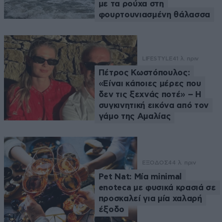
με τα ρούχα στη
φουρτουνιασμένη θάλασσα
LIFESTYLE
41 λ. πριν
Πέτρος Κωστόπουλος:
«Είναι κάποιες μέρες που
δεν τις ξεχνάς ποτέ» – Η
συγκινητική εικόνα από τον
γάμο της Αμαλίας
ΕΞΟΔΟΣ
44 λ. πριν
Pet Nat: Μία minimal
enoteca με φυσικά κρασιά σε
προσκαλεί για μία χαλαρή
έξοδο