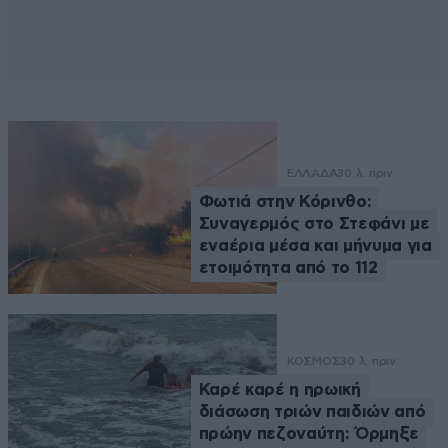
ΕΛΛΑΔΑ
30 λ. πριν
Φωτιά στην Κόρινθο:
Συναγερμός στο Στεφάνι με
εναέρια μέσα και μήνυμα για
ετοιμότητα από το 112
ΚΟΣΜΟΣ
30 λ. πριν
Καρέ καρέ η ηρωική
διάσωση τριών παιδιών από
πρώην πεζοναύτη: Όρμηξε