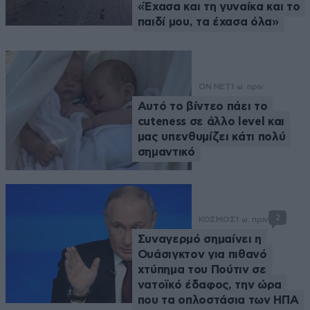
«Έχασα και τη γυναίκα και το
παιδί μου, τα έχασα όλα»
ON NET
1 ω. πριν
Αυτό το βίντεο πάει το
cuteness σε άλλο level και
μας υπενθυμίζει κάτι πολύ
σημαντικό
2
ΚΟΣΜΟΣ
1 ω. πριν
Συναγερμό σημαίνει η
Ουάσιγκτον για πιθανό
χτύπημα του Πούτιν σε
νατοϊκό έδαφος, την ώρα
που τα οπλοστάσια των ΗΠΑ