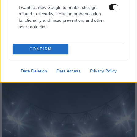
I want to allow Google to enable storage
related to security, including authentication
functionality and fraud prevention, and other
user protection.
ΕΛΛΑΔΑ
07·08·2026 08:50
Ζευγάρι από τις ΗΠΑ που «υιοθέτησε» τον
CONFIRM
Αφγανό κατηγορούμενο για τη δολοφονία της
Ελίζαμπεθ Ρος: «Είμαστε συντετριμμένοι – Δεν
έδειξε ποτέ ότι ήταν ικανός για κάτι τέτοιο»
Data Deletion
Data Access
Privacy Policy