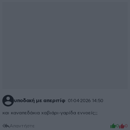
υποδοχή με απεριτίφ
01·04·2026 14:50
και καναπεδάκια χαβιάρι-γαρίδα εννοείς;;;
Απαντήστε
0
0